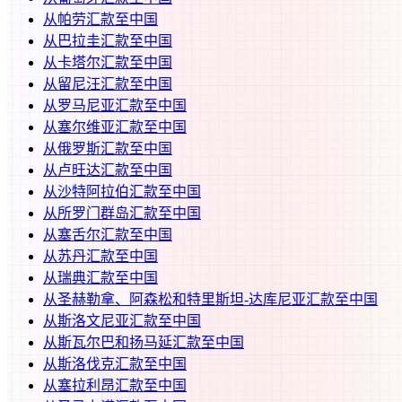
从
帕劳
汇款至
中国
从
巴拉圭
汇款至
中国
从
卡塔尔
汇款至
中国
从
留尼汪
汇款至
中国
从
罗马尼亚
汇款至
中国
从
塞尔维亚
汇款至
中国
从
俄罗斯
汇款至
中国
从
卢旺达
汇款至
中国
从
沙特阿拉伯
汇款至
中国
从
所罗门群岛
汇款至
中国
从
塞舌尔
汇款至
中国
从
苏丹
汇款至
中国
从
瑞典
汇款至
中国
从
圣赫勒拿、阿森松和特里斯坦-达库尼亚
汇款至
中国
从
斯洛文尼亚
汇款至
中国
从
斯瓦尔巴和扬马延
汇款至
中国
从
斯洛伐克
汇款至
中国
从
塞拉利昂
汇款至
中国