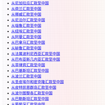
从
尼加拉瓜
汇款至
中国
从
荷兰
汇款至
中国
从
挪威
汇款至
中国
从
尼泊尔
汇款至
中国
从
瑙鲁
汇款至
中国
从
纽埃
汇款至
中国
从
阿曼
汇款至
中国
从
巴拿马
汇款至
中国
从
秘鲁
汇款至
中国
从
法属波利尼西亚
汇款至
中国
从
巴布亚新几内亚
汇款至
中国
从
菲律宾
汇款至
中国
从
巴基斯坦
汇款至
中国
从
波兰
汇款至
中国
从
圣皮埃尔和密克隆
汇款至
中国
从
皮特凯恩群岛
汇款至
中国
从
波尔图黎各
汇款至
中国
从
巴勒斯坦
汇款至
中国
从
葡萄牙
汇款至
中国