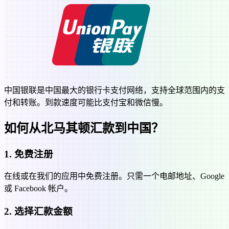
中国银联是中国最大的银行卡支付网络，支持全球范围内的支
付和转账。到款速度可能比支付宝和微信慢。
如何从北马其顿汇款到中国？
1
.
免费注册
在线或在我们的应用中免费注册。只需一个电邮地址、Google
或 Facebook 帐户。
2
.
选择汇款金额