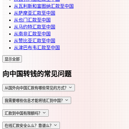
从
瓦利斯和富图纳
汇款至
中国
从
萨摩亚
汇款至
中国
从
也门
汇款至
中国
从
马约特
汇款至
中国
从
南非
汇款至
中国
从
赞比亚
汇款至
中国
从
津巴布韦
汇款至
中国
显示全部
向
中国
转钱的常见问题
从国外向中国汇款有哪些常见的方式？
我需要哪些信息才能将钱汇到中国？
汇款到中国有限额吗？
在线汇款安全么么？靠谱么？