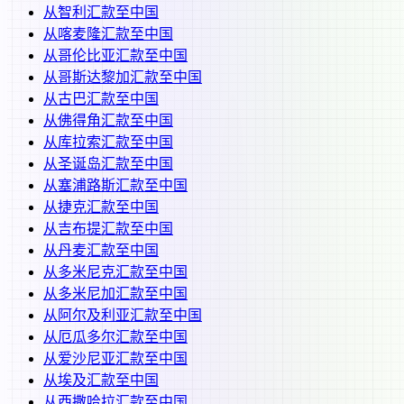
从
智利
汇款至
中国
从
喀麦隆
汇款至
中国
从
哥伦比亚
汇款至
中国
从
哥斯达黎加
汇款至
中国
从
古巴
汇款至
中国
从
佛得角
汇款至
中国
从
库拉索
汇款至
中国
从
圣诞岛
汇款至
中国
从
塞浦路斯
汇款至
中国
从
捷克
汇款至
中国
从
吉布提
汇款至
中国
从
丹麦
汇款至
中国
从
多米尼克
汇款至
中国
从
多米尼加
汇款至
中国
从
阿尔及利亚
汇款至
中国
从
厄瓜多尔
汇款至
中国
从
爱沙尼亚
汇款至
中国
从
埃及
汇款至
中国
从
西撒哈拉
汇款至
中国