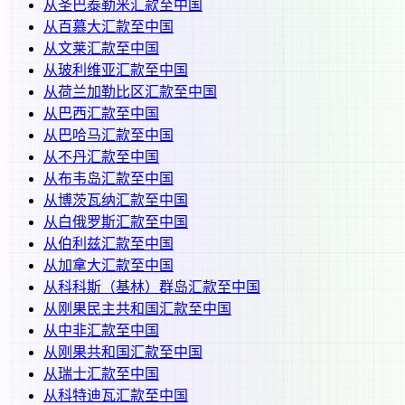
从
圣巴泰勒米
汇款至
中国
从
百慕大
汇款至
中国
从
文莱
汇款至
中国
从
玻利维亚
汇款至
中国
从
荷兰加勒比区
汇款至
中国
从
巴西
汇款至
中国
从
巴哈马
汇款至
中国
从
不丹
汇款至
中国
从
布韦岛
汇款至
中国
从
博茨瓦纳
汇款至
中国
从
白俄罗斯
汇款至
中国
从
伯利兹
汇款至
中国
从
加拿大
汇款至
中国
从
科科斯（基林）群岛
汇款至
中国
从
刚果民主共和国
汇款至
中国
从
中非
汇款至
中国
从
刚果共和国
汇款至
中国
从
瑞士
汇款至
中国
从
科特迪瓦
汇款至
中国