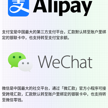
支付宝是中国最大的第三方支付平台，汇款默认转至账户里绑
定的银联卡中，也支持转至支付宝余额。
微信是中国最大的社交平台，通过「微汇款」官方小程序可接
受跨境汇款，汇款默认转至账户里绑定的银联卡中，也支持转
至微信零钱。