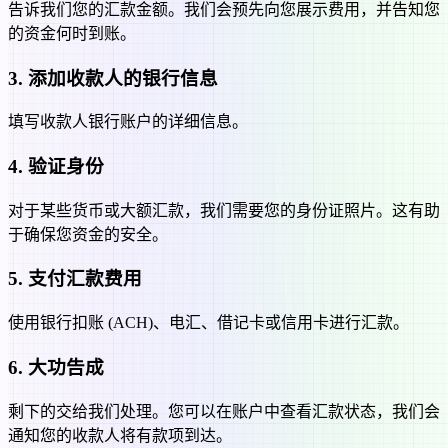
告诉我们您的汇款金额。我们会预先向您展示费用，并告知您
的资金何时到账。
3
.
添加收款人的银行信息
填写收款人银行账户的详细信息。
4
.
验证身份
对于某些货币或大额汇款，我们需要您的身份证照片。这有助
于确保您资金的安全。
5
.
支付汇款费用
使用银行扣账 (ACH)、电汇、借记卡或信用卡进行汇款。
6
.
大功告成
剩下的交给我们处理。您可以在账户中查看汇款状态，我们会
通知您的收款人将有款项到达。