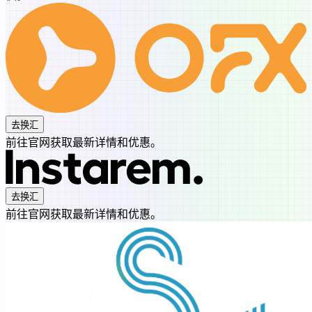
去换汇
前往官网获取最新详情和优惠。
去换汇
前往官网获取最新详情和优惠。