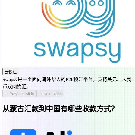
去换汇
Swapsy是一个面向海外华人的P2P换汇平台，支持美元、人民
币双向换汇。
Previous slide
Next slide
从蒙古
汇款到
中国
有哪些收款方式？