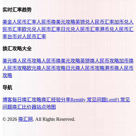
实时汇率趋势
美金人民币汇率
人民币换美元攻略
英镑兑人民币汇率
加币兑人
民币汇率
欧元兑人民币汇率
日元兑人民币汇率
港币兑人民币汇
率
台币对人民币汇率
换汇攻略大全
美元换人民币攻略
人民币换美元攻略
英镑换人民币攻略
加币换
人民币攻略
欧元换人民币攻略
日元换人民币攻略
港币换人民币
攻略
导航
博客
每日换汇攻略
换汇经验分享
Remitly 常见问题
LemFi 常见
问题
换汇比价器
站点地图
©
2026
换汇网
. All Rights Reserved.