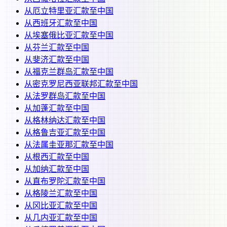
从
厄立特里亚
汇款至
中国
从
西班牙
汇款至
中国
从
埃塞俄比亚
汇款至
中国
从
芬兰
汇款至
中国
从
斐济
汇款至
中国
从
福克兰群岛
汇款至
中国
从
密克罗尼西亚联邦
汇款至
中国
从
法罗群岛
汇款至
中国
从
加蓬
汇款至
中国
从
格林纳达
汇款至
中国
从
格鲁吉亚
汇款至
中国
从
法属圭亚那
汇款至
中国
从
根西
汇款至
中国
从
加纳
汇款至
中国
从
直布罗陀
汇款至
中国
从
格陵兰
汇款至
中国
从
冈比亚
汇款至
中国
从
几内亚
汇款至
中国