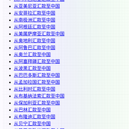
从
亚美尼亚
汇款至
中国
从
安哥拉
汇款至
中国
从
南极洲
汇款至
中国
从
阿根廷
汇款至
中国
从
美属萨摩亚
汇款至
中国
从
奥地利
汇款至
中国
从
阿鲁巴
汇款至
中国
从
奥兰
汇款至
中国
从
阿塞拜疆
汇款至
中国
从
波黑
汇款至
中国
从
巴巴多斯
汇款至
中国
从
孟加拉国
汇款至
中国
从
比利时
汇款至
中国
从
布基纳法索
汇款至
中国
从
保加利亚
汇款至
中国
从
巴林
汇款至
中国
从
布隆迪
汇款至
中国
从
贝宁
汇款至
中国