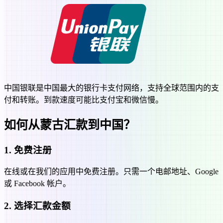
中国银联是中国最大的银行卡支付网络，支持全球范围内的支
付和转账。到款速度可能比支付宝和微信慢。
如何从蒙古汇款到中国？
1
.
免费注册
在线或在我们的应用中免费注册。只需一个电邮地址、Google
或 Facebook 帐户。
2
.
选择汇款金额