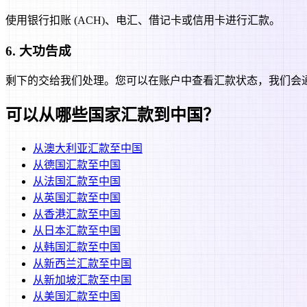
使用银行扣账 (ACH)、电汇、借记卡或信用卡进行汇款。
6
.
大功告成
剩下的交给我们处理。您可以在账户中查看汇款状态，我们会
可以从哪些国家汇款到
中国
？
从
澳大利亚
汇款至
中国
从
德国
汇款至
中国
从
法国
汇款至
中国
从
英国
汇款至
中国
从
香港
汇款至
中国
从
日本
汇款至
中国
从
韩国
汇款至
中国
从
新西兰
汇款至
中国
从
新加坡
汇款至
中国
从
美国
汇款至
中国