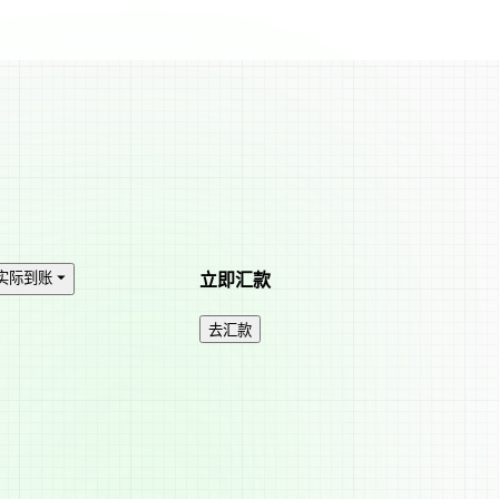
实际到账 ⏷
立即汇款
去汇款