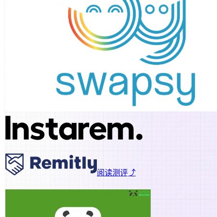
阅读测评⤴