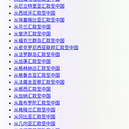
从
厄立特里亚
汇款至
中国
从
西班牙
汇款至
中国
从
埃塞俄比亚
汇款至
中国
从
芬兰
汇款至
中国
从
斐济
汇款至
中国
从
福克兰群岛
汇款至
中国
从
密克罗尼西亚联邦
汇款至
中国
从
法罗群岛
汇款至
中国
从
加蓬
汇款至
中国
从
格林纳达
汇款至
中国
从
格鲁吉亚
汇款至
中国
从
法属圭亚那
汇款至
中国
从
根西
汇款至
中国
从
加纳
汇款至
中国
从
直布罗陀
汇款至
中国
从
格陵兰
汇款至
中国
从
冈比亚
汇款至
中国
从
几内亚
汇款至
中国