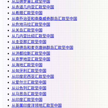
从
瓜德罗普
汇款至
中国
从
赤道几内亚
汇款至
中国
从
希腊
汇款至
中国
从
南乔治亚和南桑威奇群岛
汇款至
中国
从
危地马拉
汇款至
中国
从
关岛
汇款至
中国
从
几内亚比绍
汇款至
中国
从
圭亚那
汇款至
中国
从
赫德岛和麦克唐纳群岛
汇款至
中国
从
洪都拉斯
汇款至
中国
从
克罗地亚
汇款至
中国
从
海地
汇款至
中国
从
匈牙利
汇款至
中国
从
印度尼西亚
汇款至
中国
从
爱尔兰
汇款至
中国
从
以色列
汇款至
中国
从
马恩岛
汇款至
中国
从
印度
汇款至
中国
从
英属印度洋领地
汇款至
中国