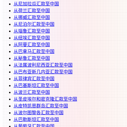
从
尼加拉瓜
汇款至
中国
从
荷兰
汇款至
中国
从
挪威
汇款至
中国
从
尼泊尔
汇款至
中国
从
瑙鲁
汇款至
中国
从
纽埃
汇款至
中国
从
阿曼
汇款至
中国
从
巴拿马
汇款至
中国
从
秘鲁
汇款至
中国
从
法属波利尼西亚
汇款至
中国
从
巴布亚新几内亚
汇款至
中国
从
菲律宾
汇款至
中国
从
巴基斯坦
汇款至
中国
从
波兰
汇款至
中国
从
圣皮埃尔和密克隆
汇款至
中国
从
皮特凯恩群岛
汇款至
中国
从
波尔图黎各
汇款至
中国
从
巴勒斯坦
汇款至
中国
从
葡萄牙
汇款至
中国