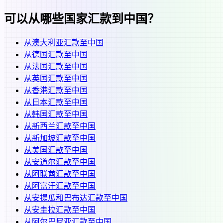
可以从哪些国家汇款到
中国
？
从
澳大利亚
汇款至
中国
从
德国
汇款至
中国
从
法国
汇款至
中国
从
英国
汇款至
中国
从
香港
汇款至
中国
从
日本
汇款至
中国
从
韩国
汇款至
中国
从
新西兰
汇款至
中国
从
新加坡
汇款至
中国
从
美国
汇款至
中国
从
安道尔
汇款至
中国
从
阿联酋
汇款至
中国
从
阿富汗
汇款至
中国
从
安提瓜和巴布达
汇款至
中国
从
安圭拉
汇款至
中国
从
阿尔巴尼亚
汇款至
中国