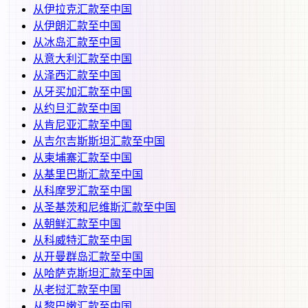
从
伊拉克
汇款至
中国
从
伊朗
汇款至
中国
从
冰岛
汇款至
中国
从
意大利
汇款至
中国
从
泽西
汇款至
中国
从
牙买加
汇款至
中国
从
约旦
汇款至
中国
从
肯尼亚
汇款至
中国
从
吉尔吉斯斯坦
汇款至
中国
从
柬埔寨
汇款至
中国
从
基里巴斯
汇款至
中国
从
科摩罗
汇款至
中国
从
圣基茨和尼维斯
汇款至
中国
从
朝鲜
汇款至
中国
从
科威特
汇款至
中国
从
开曼群岛
汇款至
中国
从
哈萨克斯坦
汇款至
中国
从
老挝
汇款至
中国
从
黎巴嫩
汇款至
中国