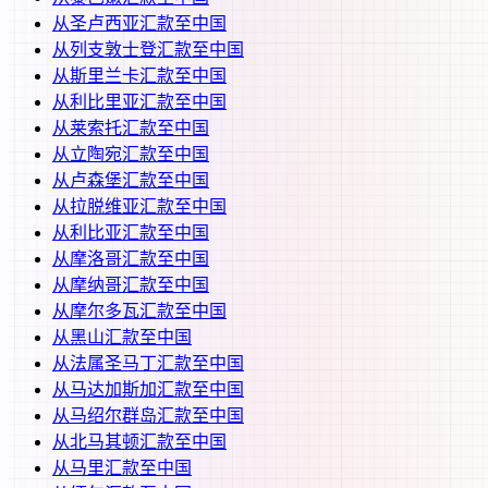
从
圣卢西亚
汇款至
中国
从
列支敦士登
汇款至
中国
从
斯里兰卡
汇款至
中国
从
利比里亚
汇款至
中国
从
莱索托
汇款至
中国
从
立陶宛
汇款至
中国
从
卢森堡
汇款至
中国
从
拉脱维亚
汇款至
中国
从
利比亚
汇款至
中国
从
摩洛哥
汇款至
中国
从
摩纳哥
汇款至
中国
从
摩尔多瓦
汇款至
中国
从
黑山
汇款至
中国
从
法属圣马丁
汇款至
中国
从
马达加斯加
汇款至
中国
从
马绍尔群岛
汇款至
中国
从
北马其顿
汇款至
中国
从
马里
汇款至
中国