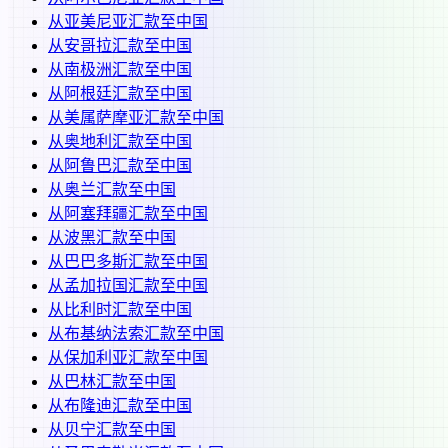
从
亚美尼亚
汇款至
中国
从
安哥拉
汇款至
中国
从
南极洲
汇款至
中国
从
阿根廷
汇款至
中国
从
美属萨摩亚
汇款至
中国
从
奥地利
汇款至
中国
从
阿鲁巴
汇款至
中国
从
奥兰
汇款至
中国
从
阿塞拜疆
汇款至
中国
从
波黑
汇款至
中国
从
巴巴多斯
汇款至
中国
从
孟加拉国
汇款至
中国
从
比利时
汇款至
中国
从
布基纳法索
汇款至
中国
从
保加利亚
汇款至
中国
从
巴林
汇款至
中国
从
布隆迪
汇款至
中国
从
贝宁
汇款至
中国