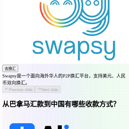
去换汇
Swapsy是一个面向海外华人的P2P换汇平台，支持美元、人民
币双向换汇。
Previous slide
Next slide
从巴拿马
汇款到
中国
有哪些收款方式？