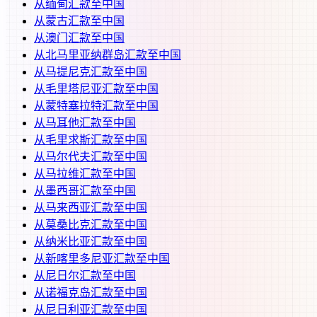
从
缅甸
汇款至
中国
从
蒙古
汇款至
中国
从
澳门
汇款至
中国
从
北马里亚纳群岛
汇款至
中国
从
马提尼克
汇款至
中国
从
毛里塔尼亚
汇款至
中国
从
蒙特塞拉特
汇款至
中国
从
马耳他
汇款至
中国
从
毛里求斯
汇款至
中国
从
马尔代夫
汇款至
中国
从
马拉维
汇款至
中国
从
墨西哥
汇款至
中国
从
马来西亚
汇款至
中国
从
莫桑比克
汇款至
中国
从
纳米比亚
汇款至
中国
从
新喀里多尼亚
汇款至
中国
从
尼日尔
汇款至
中国
从
诺福克岛
汇款至
中国
从
尼日利亚
汇款至
中国