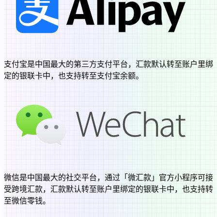
支付宝是中国最大的第三方支付平台，汇款默认转至账户里绑
定的银联卡中，也支持转至支付宝余额。
微信是中国最大的社交平台，通过「微汇款」官方小程序可接
受跨境汇款，汇款默认转至账户里绑定的银联卡中，也支持转
至微信零钱。