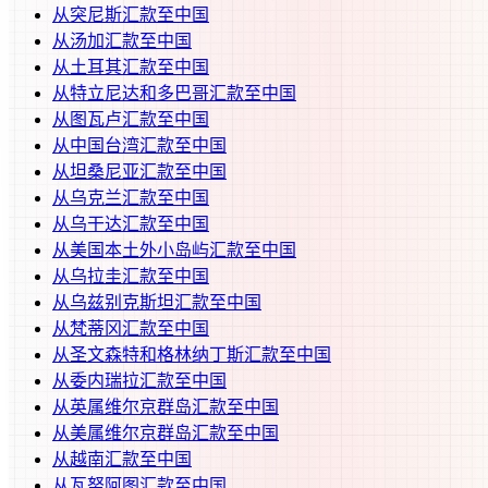
从
突尼斯
汇款至
中国
从
汤加
汇款至
中国
从
土耳其
汇款至
中国
从
特立尼达和多巴哥
汇款至
中国
从
图瓦卢
汇款至
中国
从
中国台湾
汇款至
中国
从
坦桑尼亚
汇款至
中国
从
乌克兰
汇款至
中国
从
乌干达
汇款至
中国
从
美国本土外小岛屿
汇款至
中国
从
乌拉圭
汇款至
中国
从
乌兹别克斯坦
汇款至
中国
从
梵蒂冈
汇款至
中国
从
圣文森特和格林纳丁斯
汇款至
中国
从
委内瑞拉
汇款至
中国
从
英属维尔京群岛
汇款至
中国
从
美属维尔京群岛
汇款至
中国
从
越南
汇款至
中国
从
瓦努阿图
汇款至
中国