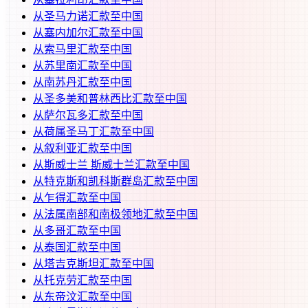
从
圣马力诺
汇款至
中国
从
塞内加尔
汇款至
中国
从
索马里
汇款至
中国
从
苏里南
汇款至
中国
从
南苏丹
汇款至
中国
从
圣多美和普林西比
汇款至
中国
从
萨尔瓦多
汇款至
中国
从
荷属圣马丁
汇款至
中国
从
叙利亚
汇款至
中国
从
斯威士兰 斯威士兰
汇款至
中国
从
特克斯和凯科斯群岛
汇款至
中国
从
乍得
汇款至
中国
从
法属南部和南极领地
汇款至
中国
从
多哥
汇款至
中国
从
泰国
汇款至
中国
从
塔吉克斯坦
汇款至
中国
从
托克劳
汇款至
中国
从
东帝汶
汇款至
中国