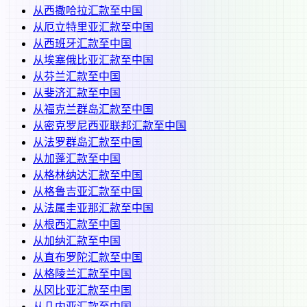
从
西撒哈拉
汇款至
中国
从
厄立特里亚
汇款至
中国
从
西班牙
汇款至
中国
从
埃塞俄比亚
汇款至
中国
从
芬兰
汇款至
中国
从
斐济
汇款至
中国
从
福克兰群岛
汇款至
中国
从
密克罗尼西亚联邦
汇款至
中国
从
法罗群岛
汇款至
中国
从
加蓬
汇款至
中国
从
格林纳达
汇款至
中国
从
格鲁吉亚
汇款至
中国
从
法属圭亚那
汇款至
中国
从
根西
汇款至
中国
从
加纳
汇款至
中国
从
直布罗陀
汇款至
中国
从
格陵兰
汇款至
中国
从
冈比亚
汇款至
中国
从
几内亚
汇款至
中国