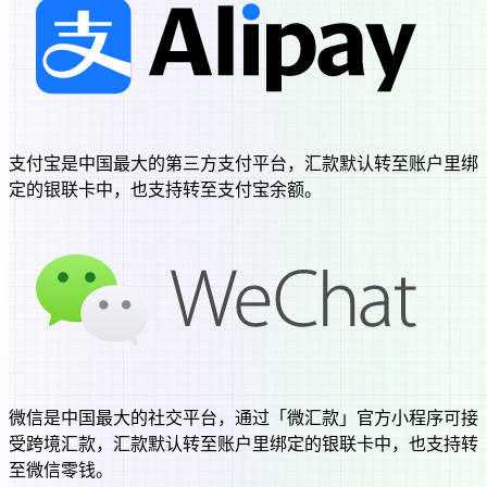
支付宝是中国最大的第三方支付平台，汇款默认转至账户里绑
定的银联卡中，也支持转至支付宝余额。
微信是中国最大的社交平台，通过「微汇款」官方小程序可接
受跨境汇款，汇款默认转至账户里绑定的银联卡中，也支持转
至微信零钱。