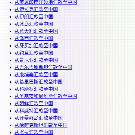
从
英属印度洋领地
汇款至
中国
从
伊拉克
汇款至
中国
从
伊朗
汇款至
中国
从
冰岛
汇款至
中国
从
意大利
汇款至
中国
从
泽西
汇款至
中国
从
牙买加
汇款至
中国
从
约旦
汇款至
中国
从
肯尼亚
汇款至
中国
从
吉尔吉斯斯坦
汇款至
中国
从
柬埔寨
汇款至
中国
从
基里巴斯
汇款至
中国
从
科摩罗
汇款至
中国
从
圣基茨和尼维斯
汇款至
中国
从
朝鲜
汇款至
中国
从
科威特
汇款至
中国
从
开曼群岛
汇款至
中国
从
哈萨克斯坦
汇款至
中国
从
老挝
汇款至
中国