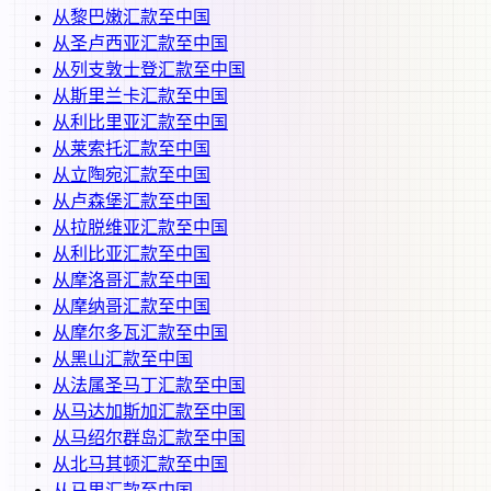
从
黎巴嫩
汇款至
中国
从
圣卢西亚
汇款至
中国
从
列支敦士登
汇款至
中国
从
斯里兰卡
汇款至
中国
从
利比里亚
汇款至
中国
从
莱索托
汇款至
中国
从
立陶宛
汇款至
中国
从
卢森堡
汇款至
中国
从
拉脱维亚
汇款至
中国
从
利比亚
汇款至
中国
从
摩洛哥
汇款至
中国
从
摩纳哥
汇款至
中国
从
摩尔多瓦
汇款至
中国
从
黑山
汇款至
中国
从
法属圣马丁
汇款至
中国
从
马达加斯加
汇款至
中国
从
马绍尔群岛
汇款至
中国
从
北马其顿
汇款至
中国
从
马里
汇款至
中国