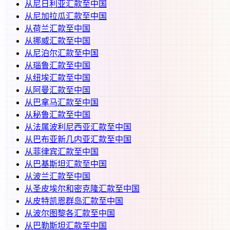
从
尼日利亚
汇款至
中国
从
尼加拉瓜
汇款至
中国
从
荷兰
汇款至
中国
从
挪威
汇款至
中国
从
尼泊尔
汇款至
中国
从
瑙鲁
汇款至
中国
从
纽埃
汇款至
中国
从
阿曼
汇款至
中国
从
巴拿马
汇款至
中国
从
秘鲁
汇款至
中国
从
法属波利尼西亚
汇款至
中国
从
巴布亚新几内亚
汇款至
中国
从
菲律宾
汇款至
中国
从
巴基斯坦
汇款至
中国
从
波兰
汇款至
中国
从
圣皮埃尔和密克隆
汇款至
中国
从
皮特凯恩群岛
汇款至
中国
从
波尔图黎各
汇款至
中国
从
巴勒斯坦
汇款至
中国