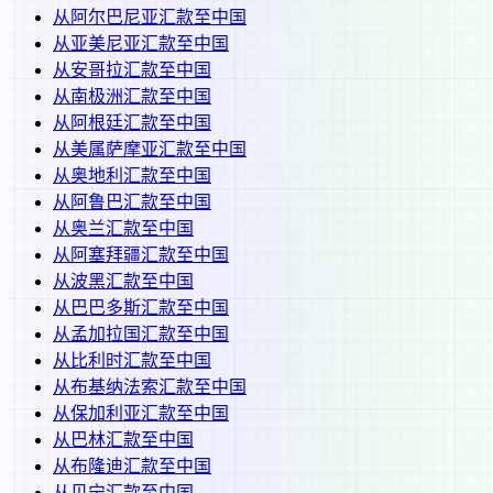
从
阿尔巴尼亚
汇款至
中国
从
亚美尼亚
汇款至
中国
从
安哥拉
汇款至
中国
从
南极洲
汇款至
中国
从
阿根廷
汇款至
中国
从
美属萨摩亚
汇款至
中国
从
奥地利
汇款至
中国
从
阿鲁巴
汇款至
中国
从
奥兰
汇款至
中国
从
阿塞拜疆
汇款至
中国
从
波黑
汇款至
中国
从
巴巴多斯
汇款至
中国
从
孟加拉国
汇款至
中国
从
比利时
汇款至
中国
从
布基纳法索
汇款至
中国
从
保加利亚
汇款至
中国
从
巴林
汇款至
中国
从
布隆迪
汇款至
中国
从
贝宁
汇款至
中国