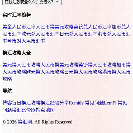
在线汇款安全么么？靠谱么？
实时汇率趋势
美金人民币汇率
人民币换美元攻略
英镑兑人民币汇率
加币兑人
民币汇率
欧元兑人民币汇率
日元兑人民币汇率
港币兑人民币汇
率
台币对人民币汇率
换汇攻略大全
美元换人民币攻略
人民币换美元攻略
英镑换人民币攻略
加币换
人民币攻略
欧元换人民币攻略
日元换人民币攻略
港币换人民币
攻略
导航
博客
每日换汇攻略
换汇经验分享
Remitly 常见问题
LemFi 常见
问题
换汇比价器
站点地图
©
2026
换汇网
. All Rights Reserved.