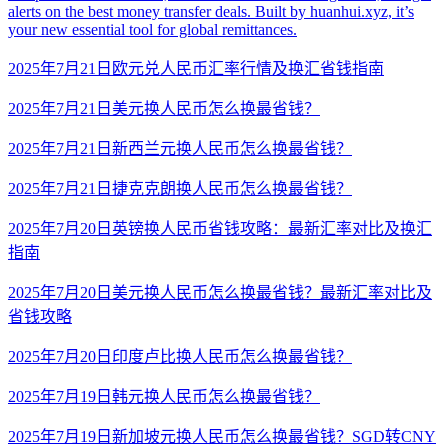
alerts on the best money transfer deals. Built by huanhui.xyz, it’s
your new essential tool for global remittances.
2025年7月21日欧元兑人民币汇率行情及换汇省钱指南
2025年7月21日美元换人民币怎么换最省钱？
2025年7月21日新西兰元换人民币怎么换最省钱？
2025年7月21日捷克克朗换人民币怎么换最省钱？
2025年7月20日英镑换人民币省钱攻略：最新汇率对比及换汇
指南
2025年7月20日美元换人民币怎么换最省钱？最新汇率对比及
省钱攻略
2025年7月20日印度卢比换人民币怎么换最省钱？
2025年7月19日韩元换人民币怎么换最省钱？
2025年7月19日新加坡元换人民币怎么换最省钱？SGD转CNY