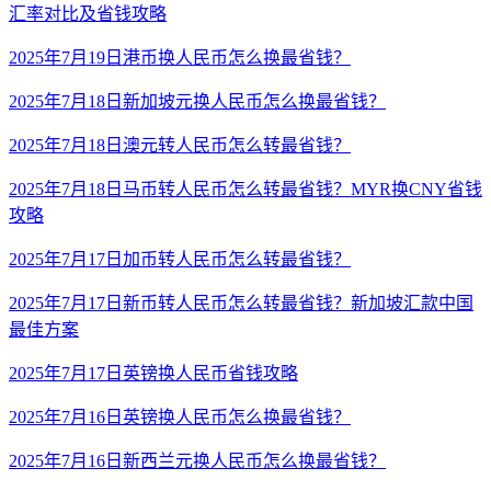
汇率对比及省钱攻略
2025年7月19日港币换人民币怎么换最省钱？
2025年7月18日新加坡元换人民币怎么换最省钱？
2025年7月18日澳元转人民币怎么转最省钱？
2025年7月18日马币转人民币怎么转最省钱？MYR换CNY省钱
攻略
2025年7月17日加币转人民币怎么转最省钱？
2025年7月17日新币转人民币怎么转最省钱？新加坡汇款中国
最佳方案
2025年7月17日英镑换人民币省钱攻略
2025年7月16日英镑换人民币怎么换最省钱？
2025年7月16日新西兰元换人民币怎么换最省钱？