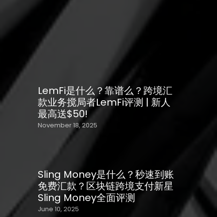
博
客
〰️
新
闻
LemFi是什么？靠谱么？跨境汇
〰️
款业务搅局者LemFi评测 | 新人
攻
最高送$50!
略
November 18, 2025
〰️
换
汇
网
Sling Money是什么？秒速到账
〰️
免费汇款？区块链跨境支付新星
Sling Money全面评测
June 10, 2025