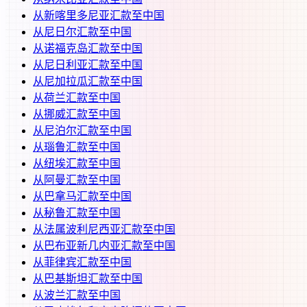
从
新喀里多尼亚
汇款至
中国
从
尼日尔
汇款至
中国
从
诺福克岛
汇款至
中国
从
尼日利亚
汇款至
中国
从
尼加拉瓜
汇款至
中国
从
荷兰
汇款至
中国
从
挪威
汇款至
中国
从
尼泊尔
汇款至
中国
从
瑙鲁
汇款至
中国
从
纽埃
汇款至
中国
从
阿曼
汇款至
中国
从
巴拿马
汇款至
中国
从
秘鲁
汇款至
中国
从
法属波利尼西亚
汇款至
中国
从
巴布亚新几内亚
汇款至
中国
从
菲律宾
汇款至
中国
从
巴基斯坦
汇款至
中国
从
波兰
汇款至
中国