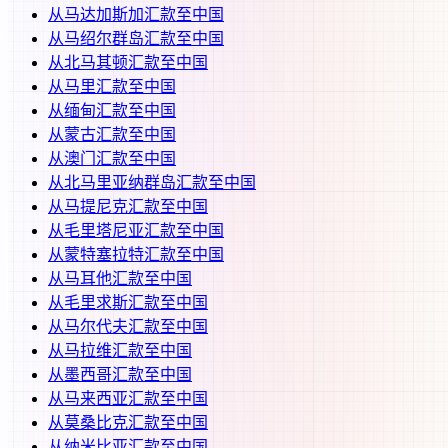
从
马达加斯加
汇款至
中国
从
马绍尔群岛
汇款至
中国
从
北马其顿
汇款至
中国
从
马里
汇款至
中国
从
缅甸
汇款至
中国
从
蒙古
汇款至
中国
从
澳门
汇款至
中国
从
北马里亚纳群岛
汇款至
中国
从
马提尼克
汇款至
中国
从
毛里塔尼亚
汇款至
中国
从
蒙特塞拉特
汇款至
中国
从
马耳他
汇款至
中国
从
毛里求斯
汇款至
中国
从
马尔代夫
汇款至
中国
从
马拉维
汇款至
中国
从
墨西哥
汇款至
中国
从
马来西亚
汇款至
中国
从
莫桑比克
汇款至
中国
从
纳米比亚
汇款至
中国