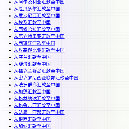
从
阿尔及利亚
汇款至
中国
从
厄瓜多尔
汇款至
中国
从
爱沙尼亚
汇款至
中国
从
埃及
汇款至
中国
从
西撒哈拉
汇款至
中国
从
厄立特里亚
汇款至
中国
从
西班牙
汇款至
中国
从
埃塞俄比亚
汇款至
中国
从
芬兰
汇款至
中国
从
斐济
汇款至
中国
从
福克兰群岛
汇款至
中国
从
密克罗尼西亚联邦
汇款至
中国
从
法罗群岛
汇款至
中国
从
加蓬
汇款至
中国
从
格林纳达
汇款至
中国
从
格鲁吉亚
汇款至
中国
从
法属圭亚那
汇款至
中国
从
根西
汇款至
中国
从
加纳
汇款至
中国