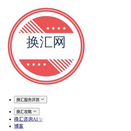
换汇服务评测
换汇攻略
换汇咨询AI ✨
博客