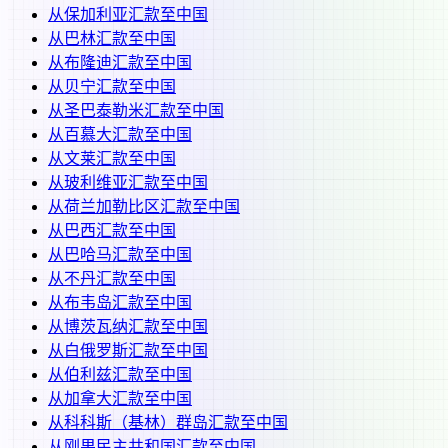
从
保加利亚
汇款至
中国
从
巴林
汇款至
中国
从
布隆迪
汇款至
中国
从
贝宁
汇款至
中国
从
圣巴泰勒米
汇款至
中国
从
百慕大
汇款至
中国
从
文莱
汇款至
中国
从
玻利维亚
汇款至
中国
从
荷兰加勒比区
汇款至
中国
从
巴西
汇款至
中国
从
巴哈马
汇款至
中国
从
不丹
汇款至
中国
从
布韦岛
汇款至
中国
从
博茨瓦纳
汇款至
中国
从
白俄罗斯
汇款至
中国
从
伯利兹
汇款至
中国
从
加拿大
汇款至
中国
从
科科斯（基林）群岛
汇款至
中国
从
刚果民主共和国
汇款至
中国