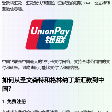
受跨境汇款，汇款默认转至账户里绑定的银联卡中，也支持转
至微信零钱。
中国银联是中国最大的银行卡支付网络，支持全球范围内的支
付和转账。到款速度可能比支付宝和微信慢。
如何从圣文森特和格林纳丁斯汇款到中
国？
1
.
免费注册