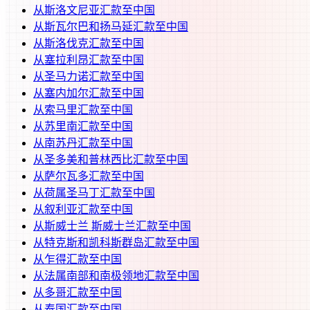
从
斯洛文尼亚
汇款至
中国
从
斯瓦尔巴和扬马延
汇款至
中国
从
斯洛伐克
汇款至
中国
从
塞拉利昂
汇款至
中国
从
圣马力诺
汇款至
中国
从
塞内加尔
汇款至
中国
从
索马里
汇款至
中国
从
苏里南
汇款至
中国
从
南苏丹
汇款至
中国
从
圣多美和普林西比
汇款至
中国
从
萨尔瓦多
汇款至
中国
从
荷属圣马丁
汇款至
中国
从
叙利亚
汇款至
中国
从
斯威士兰 斯威士兰
汇款至
中国
从
特克斯和凯科斯群岛
汇款至
中国
从
乍得
汇款至
中国
从
法属南部和南极领地
汇款至
中国
从
多哥
汇款至
中国
从
泰国
汇款至
中国