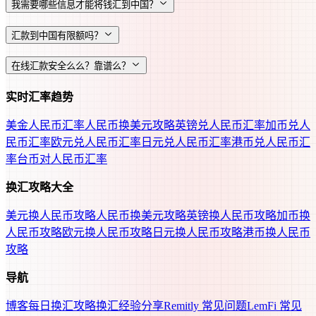
我需要哪些信息才能将钱汇到中国？
汇款到中国有限额吗？
在线汇款安全么么？靠谱么？
实时汇率趋势
美金人民币汇率
人民币换美元攻略
英镑兑人民币汇率
加币兑人
民币汇率
欧元兑人民币汇率
日元兑人民币汇率
港币兑人民币汇
率
台币对人民币汇率
换汇攻略大全
美元换人民币攻略
人民币换美元攻略
英镑换人民币攻略
加币换
人民币攻略
欧元换人民币攻略
日元换人民币攻略
港币换人民币
攻略
导航
博客
每日换汇攻略
换汇经验分享
Remitly 常见问题
LemFi 常见