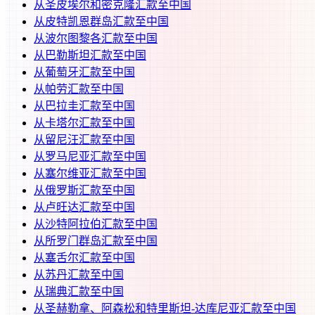
从
圣皮埃尔和密克隆
汇款至
中国
从
皮特凯恩群岛
汇款至
中国
从
波尔图黎各
汇款至
中国
从
巴勒斯坦
汇款至
中国
从
葡萄牙
汇款至
中国
从
帕劳
汇款至
中国
从
巴拉圭
汇款至
中国
从
卡塔尔
汇款至
中国
从
留尼汪
汇款至
中国
从
罗马尼亚
汇款至
中国
从
塞尔维亚
汇款至
中国
从
俄罗斯
汇款至
中国
从
卢旺达
汇款至
中国
从
沙特阿拉伯
汇款至
中国
从
所罗门群岛
汇款至
中国
从
塞舌尔
汇款至
中国
从
苏丹
汇款至
中国
从
瑞典
汇款至
中国
从
圣赫勒拿、阿森松和特里斯坦-达库尼亚
汇款至
中国