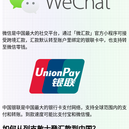
微信是中国最大的社交平台，通过「微汇款」官方小程序可接
受跨境汇款，汇款默认转至账户里绑定的银联卡中，也支持转
至微信零钱。
中国银联是中国最大的银行卡支付网络，支持全球范围内的支
付和转账。到款速度可能比支付宝和微信慢。
如何从列支敦士登汇款到中国？