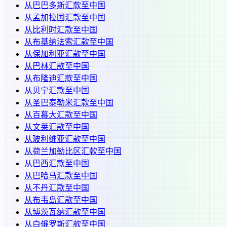
从
巴巴多斯
汇款至
中国
从
孟加拉国
汇款至
中国
从
比利时
汇款至
中国
从
布基纳法索
汇款至
中国
从
保加利亚
汇款至
中国
从
巴林
汇款至
中国
从
布隆迪
汇款至
中国
从
贝宁
汇款至
中国
从
圣巴泰勒米
汇款至
中国
从
百慕大
汇款至
中国
从
文莱
汇款至
中国
从
玻利维亚
汇款至
中国
从
荷兰加勒比区
汇款至
中国
从
巴西
汇款至
中国
从
巴哈马
汇款至
中国
从
不丹
汇款至
中国
从
布韦岛
汇款至
中国
从
博茨瓦纳
汇款至
中国
从
白俄罗斯
汇款至
中国