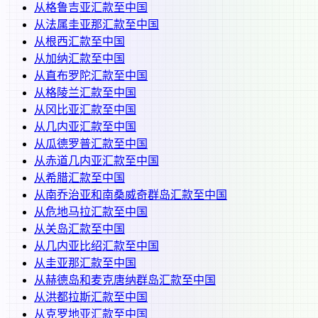
从
格鲁吉亚
汇款至
中国
从
法属圭亚那
汇款至
中国
从
根西
汇款至
中国
从
加纳
汇款至
中国
从
直布罗陀
汇款至
中国
从
格陵兰
汇款至
中国
从
冈比亚
汇款至
中国
从
几内亚
汇款至
中国
从
瓜德罗普
汇款至
中国
从
赤道几内亚
汇款至
中国
从
希腊
汇款至
中国
从
南乔治亚和南桑威奇群岛
汇款至
中国
从
危地马拉
汇款至
中国
从
关岛
汇款至
中国
从
几内亚比绍
汇款至
中国
从
圭亚那
汇款至
中国
从
赫德岛和麦克唐纳群岛
汇款至
中国
从
洪都拉斯
汇款至
中国
从
克罗地亚
汇款至
中国