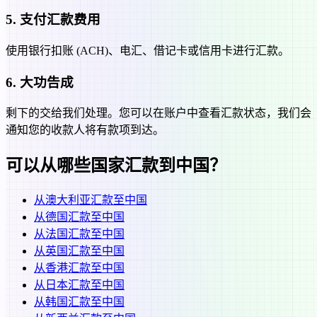
5
.
支付汇款费用
使用银行扣账 (ACH)、电汇、借记卡或信用卡进行汇款。
6
.
大功告成
剩下的交给我们处理。您可以在账户中查看汇款状态，我们会
通知您的收款人将有款项到达。
可以从哪些国家汇款到
中国
？
从
澳大利亚
汇款至
中国
从
德国
汇款至
中国
从
法国
汇款至
中国
从
英国
汇款至
中国
从
香港
汇款至
中国
从
日本
汇款至
中国
从
韩国
汇款至
中国