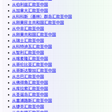
从
伯利兹
汇款至
中国
从
加拿大
汇款至
中国
从
科科斯（基林）群岛
汇款至
中国
从
刚果民主共和国
汇款至
中国
从
中非
汇款至
中国
从
刚果共和国
汇款至
中国
从
瑞士
汇款至
中国
从
科特迪瓦
汇款至
中国
从
智利
汇款至
中国
从
喀麦隆
汇款至
中国
从
哥伦比亚
汇款至
中国
从
哥斯达黎加
汇款至
中国
从
古巴
汇款至
中国
从
佛得角
汇款至
中国
从
库拉索
汇款至
中国
从
圣诞岛
汇款至
中国
从
塞浦路斯
汇款至
中国
从
捷克
汇款至
中国