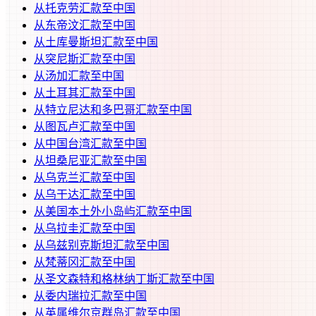
从
托克劳
汇款至
中国
从
东帝汶
汇款至
中国
从
土库曼斯坦
汇款至
中国
从
突尼斯
汇款至
中国
从
汤加
汇款至
中国
从
土耳其
汇款至
中国
从
特立尼达和多巴哥
汇款至
中国
从
图瓦卢
汇款至
中国
从
中国台湾
汇款至
中国
从
坦桑尼亚
汇款至
中国
从
乌克兰
汇款至
中国
从
乌干达
汇款至
中国
从
美国本土外小岛屿
汇款至
中国
从
乌拉圭
汇款至
中国
从
乌兹别克斯坦
汇款至
中国
从
梵蒂冈
汇款至
中国
从
圣文森特和格林纳丁斯
汇款至
中国
从
委内瑞拉
汇款至
中国
从
英属维尔京群岛
汇款至
中国