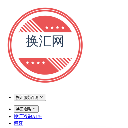
换汇服务评测
换汇攻略
换汇咨询AI ✨
博客