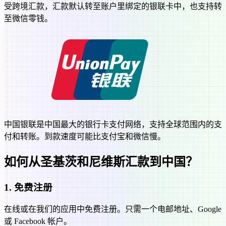
受跨境汇款，汇款默认转至账户里绑定的银联卡中，也支持转
至微信零钱。
中国银联是中国最大的银行卡支付网络，支持全球范围内的支
付和转账。到款速度可能比支付宝和微信慢。
如何从圣基茨和尼维斯汇款到中国？
1
.
免费注册
在线或在我们的应用中免费注册。只需一个电邮地址、Google
或 Facebook 帐户。