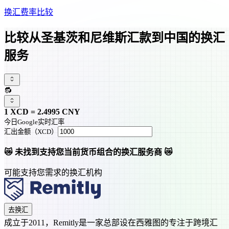
换汇费率比较
比较从圣基茨和尼维斯汇款到中国的换汇
服务
🔂
1
XCD
=
2.4995
CNY
今日Google实时汇率
汇出金额
（
XCD
）
😿 未找到支持您当前货币组合的换汇服务商 😿
可能支持您需求的换汇机构
去换汇
成立于2011，Remitly是一家总部设在西雅图的专注于跨境汇