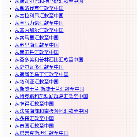
从
斯瓦尔巴和扬马延
汇款至
中国
从
斯洛伐克
汇款至
中国
从
塞拉利昂
汇款至
中国
从
圣马力诺
汇款至
中国
从
塞内加尔
汇款至
中国
从
索马里
汇款至
中国
从
苏里南
汇款至
中国
从
南苏丹
汇款至
中国
从
圣多美和普林西比
汇款至
中国
从
萨尔瓦多
汇款至
中国
从
荷属圣马丁
汇款至
中国
从
叙利亚
汇款至
中国
从
斯威士兰 斯威士兰
汇款至
中国
从
特克斯和凯科斯群岛
汇款至
中国
从
乍得
汇款至
中国
从
法属南部和南极领地
汇款至
中国
从
多哥
汇款至
中国
从
泰国
汇款至
中国
从
塔吉克斯坦
汇款至
中国