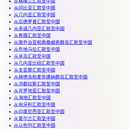
从
格陵兰
汇款至
中国
从
冈比亚
汇款至
中国
从
几内亚
汇款至
中国
从
瓜德罗普
汇款至
中国
从
赤道几内亚
汇款至
中国
从
希腊
汇款至
中国
从
南乔治亚和南桑威奇群岛
汇款至
中国
从
危地马拉
汇款至
中国
从
关岛
汇款至
中国
从
几内亚比绍
汇款至
中国
从
圭亚那
汇款至
中国
从
赫德岛和麦克唐纳群岛
汇款至
中国
从
洪都拉斯
汇款至
中国
从
克罗地亚
汇款至
中国
从
海地
汇款至
中国
从
匈牙利
汇款至
中国
从
印度尼西亚
汇款至
中国
从
爱尔兰
汇款至
中国
从
以色列
汇款至
中国