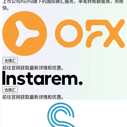
上市公司PayPal旗下的国际换汇服务，单笔转账额度高，到账
快。
去换汇
前往官网获取最新详情和优惠。
去换汇
前往官网获取最新详情和优惠。