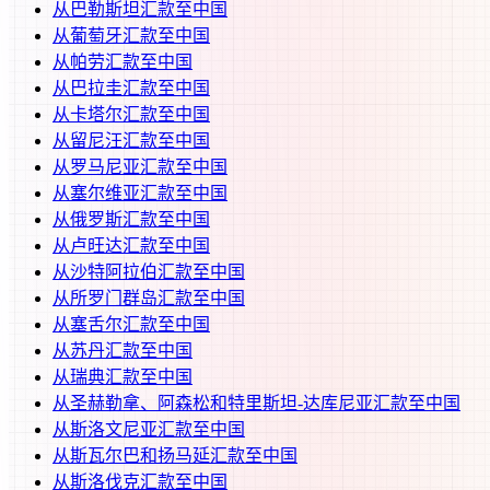
从
巴勒斯坦
汇款至
中国
从
葡萄牙
汇款至
中国
从
帕劳
汇款至
中国
从
巴拉圭
汇款至
中国
从
卡塔尔
汇款至
中国
从
留尼汪
汇款至
中国
从
罗马尼亚
汇款至
中国
从
塞尔维亚
汇款至
中国
从
俄罗斯
汇款至
中国
从
卢旺达
汇款至
中国
从
沙特阿拉伯
汇款至
中国
从
所罗门群岛
汇款至
中国
从
塞舌尔
汇款至
中国
从
苏丹
汇款至
中国
从
瑞典
汇款至
中国
从
圣赫勒拿、阿森松和特里斯坦-达库尼亚
汇款至
中国
从
斯洛文尼亚
汇款至
中国
从
斯瓦尔巴和扬马延
汇款至
中国
从
斯洛伐克
汇款至
中国