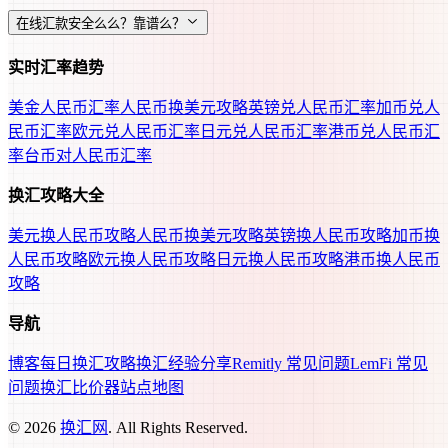
在线汇款安全么么？靠谱么？
实时汇率趋势
美金人民币汇率
人民币换美元攻略
英镑兑人民币汇率
加币兑人
民币汇率
欧元兑人民币汇率
日元兑人民币汇率
港币兑人民币汇
率
台币对人民币汇率
换汇攻略大全
美元换人民币攻略
人民币换美元攻略
英镑换人民币攻略
加币换
人民币攻略
欧元换人民币攻略
日元换人民币攻略
港币换人民币
攻略
导航
博客
每日换汇攻略
换汇经验分享
Remitly 常见问题
LemFi 常见
问题
换汇比价器
站点地图
©
2026
换汇网
. All Rights Reserved.