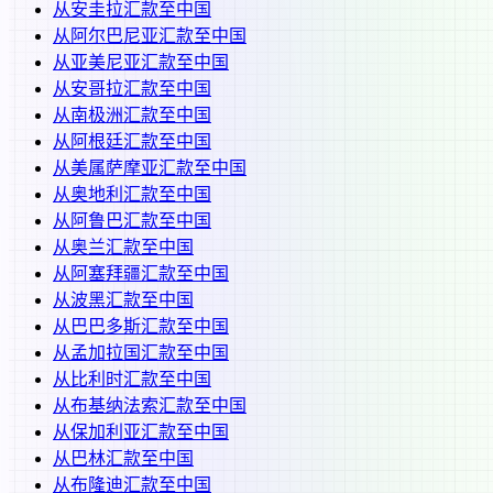
从
安圭拉
汇款至
中国
从
阿尔巴尼亚
汇款至
中国
从
亚美尼亚
汇款至
中国
从
安哥拉
汇款至
中国
从
南极洲
汇款至
中国
从
阿根廷
汇款至
中国
从
美属萨摩亚
汇款至
中国
从
奥地利
汇款至
中国
从
阿鲁巴
汇款至
中国
从
奥兰
汇款至
中国
从
阿塞拜疆
汇款至
中国
从
波黑
汇款至
中国
从
巴巴多斯
汇款至
中国
从
孟加拉国
汇款至
中国
从
比利时
汇款至
中国
从
布基纳法索
汇款至
中国
从
保加利亚
汇款至
中国
从
巴林
汇款至
中国
从
布隆迪
汇款至
中国