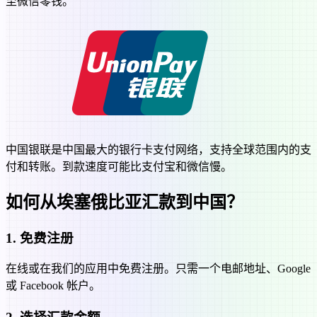
至微信零钱。
中国银联是中国最大的银行卡支付网络，支持全球范围内的支
付和转账。到款速度可能比支付宝和微信慢。
如何从埃塞俄比亚汇款到中国？
1
.
免费注册
在线或在我们的应用中免费注册。只需一个电邮地址、Google
或 Facebook 帐户。