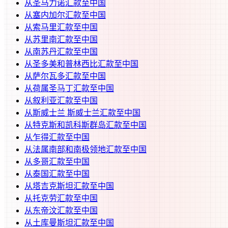
从
圣马力诺
汇款至
中国
从
塞内加尔
汇款至
中国
从
索马里
汇款至
中国
从
苏里南
汇款至
中国
从
南苏丹
汇款至
中国
从
圣多美和普林西比
汇款至
中国
从
萨尔瓦多
汇款至
中国
从
荷属圣马丁
汇款至
中国
从
叙利亚
汇款至
中国
从
斯威士兰 斯威士兰
汇款至
中国
从
特克斯和凯科斯群岛
汇款至
中国
从
乍得
汇款至
中国
从
法属南部和南极领地
汇款至
中国
从
多哥
汇款至
中国
从
泰国
汇款至
中国
从
塔吉克斯坦
汇款至
中国
从
托克劳
汇款至
中国
从
东帝汶
汇款至
中国
从
土库曼斯坦
汇款至
中国