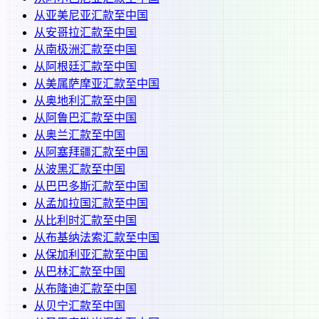
从
亚美尼亚
汇款至
中国
从
安哥拉
汇款至
中国
从
南极洲
汇款至
中国
从
阿根廷
汇款至
中国
从
美属萨摩亚
汇款至
中国
从
奥地利
汇款至
中国
从
阿鲁巴
汇款至
中国
从
奥兰
汇款至
中国
从
阿塞拜疆
汇款至
中国
从
波黑
汇款至
中国
从
巴巴多斯
汇款至
中国
从
孟加拉国
汇款至
中国
从
比利时
汇款至
中国
从
布基纳法索
汇款至
中国
从
保加利亚
汇款至
中国
从
巴林
汇款至
中国
从
布隆迪
汇款至
中国
从
贝宁
汇款至
中国