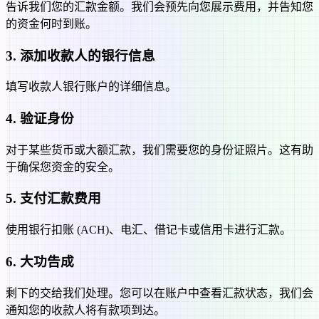
告诉我们您的汇款金额。我们会预先向您展示费用，并告知您
的资金何时到账。
3
.
添加收款人的银行信息
填写收款人银行账户的详细信息。
4
.
验证身份
对于某些货币或大额汇款，我们需要您的身份证照片。这有助
于确保您资金的安全。
5
.
支付汇款费用
使用银行扣账 (ACH)、电汇、借记卡或信用卡进行汇款。
6
.
大功告成
剩下的交给我们处理。您可以在账户中查看汇款状态，我们会
通知您的收款人将有款项到达。