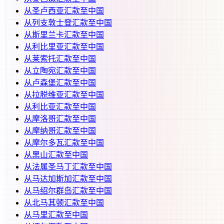
从
圣卢西亚
汇款至
中国
从
列支敦士登
汇款至
中国
从
斯里兰卡
汇款至
中国
从
利比里亚
汇款至
中国
从
莱索托
汇款至
中国
从
立陶宛
汇款至
中国
从
卢森堡
汇款至
中国
从
拉脱维亚
汇款至
中国
从
利比亚
汇款至
中国
从
摩洛哥
汇款至
中国
从
摩纳哥
汇款至
中国
从
摩尔多瓦
汇款至
中国
从
黑山
汇款至
中国
从
法属圣马丁
汇款至
中国
从
马达加斯加
汇款至
中国
从
马绍尔群岛
汇款至
中国
从
北马其顿
汇款至
中国
从
马里
汇款至
中国