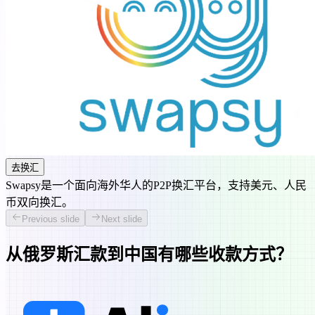
去换汇
Swapsy是一个面向海外华人的P2P换汇平台，支持美元、人民
币双向换汇。
Previous slide
Next slide
从俄罗斯
汇款到
中国
有哪些收款方式？