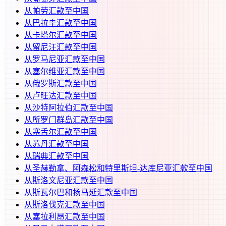
从
帕劳
汇款至
中国
从
巴拉圭
汇款至
中国
从
卡塔尔
汇款至
中国
从
留尼汪
汇款至
中国
从
罗马尼亚
汇款至
中国
从
塞尔维亚
汇款至
中国
从
俄罗斯
汇款至
中国
从
卢旺达
汇款至
中国
从
沙特阿拉伯
汇款至
中国
从
所罗门群岛
汇款至
中国
从
塞舌尔
汇款至
中国
从
苏丹
汇款至
中国
从
瑞典
汇款至
中国
从
圣赫勒拿、阿森松和特里斯坦-达库尼亚
汇款至
中国
从
斯洛文尼亚
汇款至
中国
从
斯瓦尔巴和扬马延
汇款至
中国
从
斯洛伐克
汇款至
中国
从
塞拉利昂
汇款至
中国