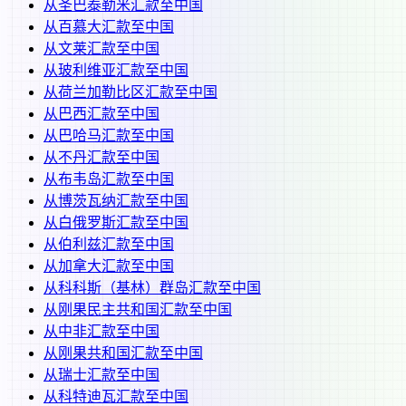
从
圣巴泰勒米
汇款至
中国
从
百慕大
汇款至
中国
从
文莱
汇款至
中国
从
玻利维亚
汇款至
中国
从
荷兰加勒比区
汇款至
中国
从
巴西
汇款至
中国
从
巴哈马
汇款至
中国
从
不丹
汇款至
中国
从
布韦岛
汇款至
中国
从
博茨瓦纳
汇款至
中国
从
白俄罗斯
汇款至
中国
从
伯利兹
汇款至
中国
从
加拿大
汇款至
中国
从
科科斯（基林）群岛
汇款至
中国
从
刚果民主共和国
汇款至
中国
从
中非
汇款至
中国
从
刚果共和国
汇款至
中国
从
瑞士
汇款至
中国
从
科特迪瓦
汇款至
中国