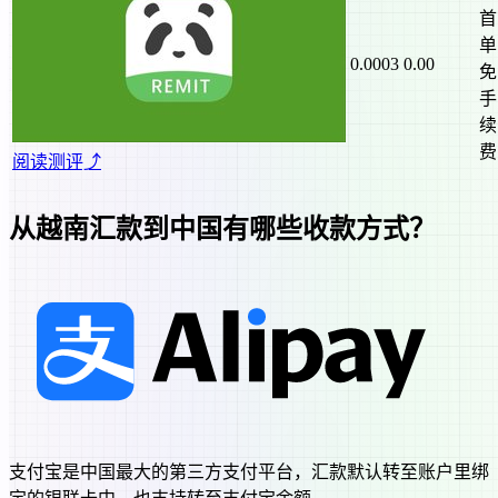
首
单
0.0003
0.00
免
手
续
费
阅读测评⤴
从越南
汇款到
中国
有哪些收款方式？
支付宝是中国最大的第三方支付平台，汇款默认转至账户里绑