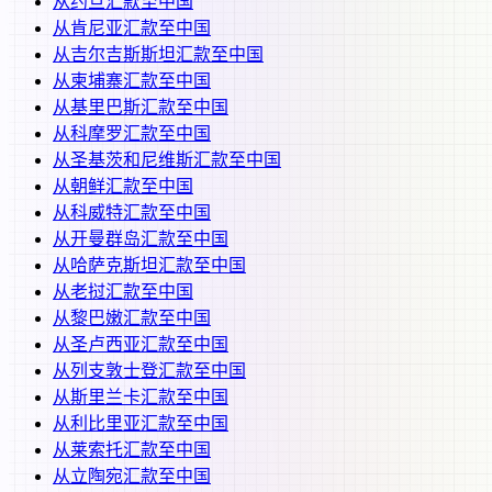
从
约旦
汇款至
中国
从
肯尼亚
汇款至
中国
从
吉尔吉斯斯坦
汇款至
中国
从
柬埔寨
汇款至
中国
从
基里巴斯
汇款至
中国
从
科摩罗
汇款至
中国
从
圣基茨和尼维斯
汇款至
中国
从
朝鲜
汇款至
中国
从
科威特
汇款至
中国
从
开曼群岛
汇款至
中国
从
哈萨克斯坦
汇款至
中国
从
老挝
汇款至
中国
从
黎巴嫩
汇款至
中国
从
圣卢西亚
汇款至
中国
从
列支敦士登
汇款至
中国
从
斯里兰卡
汇款至
中国
从
利比里亚
汇款至
中国
从
莱索托
汇款至
中国
从
立陶宛
汇款至
中国