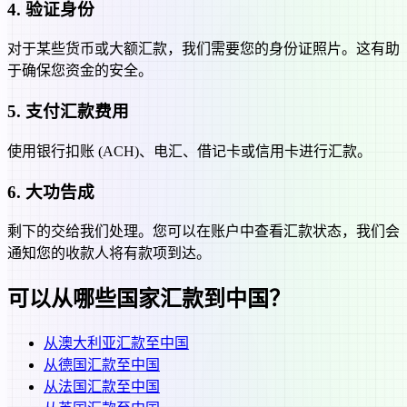
4
.
验证身份
对于某些货币或大额汇款，我们需要您的身份证照片。这有助
于确保您资金的安全。
5
.
支付汇款费用
使用银行扣账 (ACH)、电汇、借记卡或信用卡进行汇款。
6
.
大功告成
剩下的交给我们处理。您可以在账户中查看汇款状态，我们会
通知您的收款人将有款项到达。
可以从哪些国家汇款到
中国
？
从
澳大利亚
汇款至
中国
从
德国
汇款至
中国
从
法国
汇款至
中国