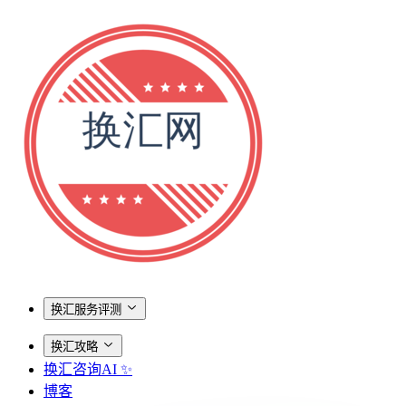
换汇服务评测
换汇攻略
换汇咨询AI ✨
博客