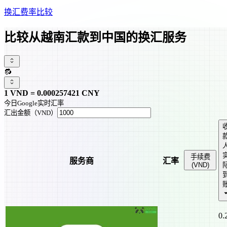
换汇费率比较
比较从越南汇款到中国的换汇服务
🔂
1
VND
=
0.000257421
CNY
今日Google实时汇率
汇出金额
（
VND
）
手续费
服务商
汇率
(
VND
)
0.