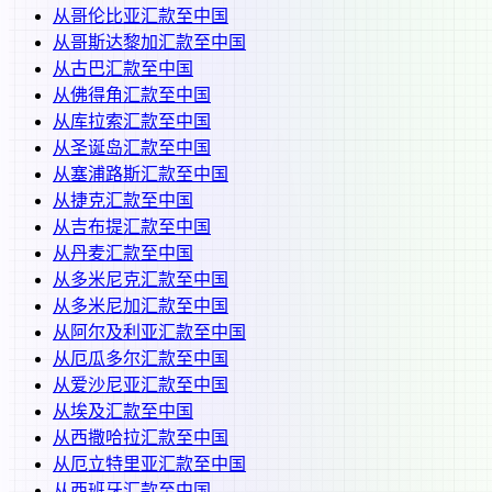
从
哥伦比亚
汇款至
中国
从
哥斯达黎加
汇款至
中国
从
古巴
汇款至
中国
从
佛得角
汇款至
中国
从
库拉索
汇款至
中国
从
圣诞岛
汇款至
中国
从
塞浦路斯
汇款至
中国
从
捷克
汇款至
中国
从
吉布提
汇款至
中国
从
丹麦
汇款至
中国
从
多米尼克
汇款至
中国
从
多米尼加
汇款至
中国
从
阿尔及利亚
汇款至
中国
从
厄瓜多尔
汇款至
中国
从
爱沙尼亚
汇款至
中国
从
埃及
汇款至
中国
从
西撒哈拉
汇款至
中国
从
厄立特里亚
汇款至
中国
从
西班牙
汇款至
中国