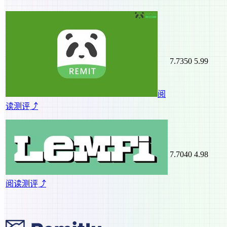
7.7350
5.99
阅
读测评⤴
7.7040
4.98
阅读测评⤴