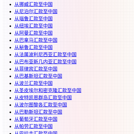
从
挪威
汇款至
中国
从
尼泊尔
汇款至
中国
从
瑙鲁
汇款至
中国
从
纽埃
汇款至
中国
从
阿曼
汇款至
中国
从
巴拿马
汇款至
中国
从
秘鲁
汇款至
中国
从
法属波利尼西亚
汇款至
中国
从
巴布亚新几内亚
汇款至
中国
从
菲律宾
汇款至
中国
从
巴基斯坦
汇款至
中国
从
波兰
汇款至
中国
从
圣皮埃尔和密克隆
汇款至
中国
从
皮特凯恩群岛
汇款至
中国
从
波尔图黎各
汇款至
中国
从
巴勒斯坦
汇款至
中国
从
葡萄牙
汇款至
中国
从
帕劳
汇款至
中国
从
巴拉圭
汇款至
中国