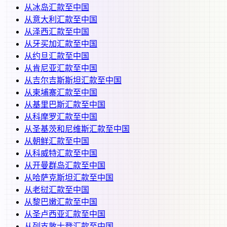
从
冰岛
汇款至
中国
从
意大利
汇款至
中国
从
泽西
汇款至
中国
从
牙买加
汇款至
中国
从
约旦
汇款至
中国
从
肯尼亚
汇款至
中国
从
吉尔吉斯斯坦
汇款至
中国
从
柬埔寨
汇款至
中国
从
基里巴斯
汇款至
中国
从
科摩罗
汇款至
中国
从
圣基茨和尼维斯
汇款至
中国
从
朝鲜
汇款至
中国
从
科威特
汇款至
中国
从
开曼群岛
汇款至
中国
从
哈萨克斯坦
汇款至
中国
从
老挝
汇款至
中国
从
黎巴嫩
汇款至
中国
从
圣卢西亚
汇款至
中国
从
列支敦士登
汇款至
中国