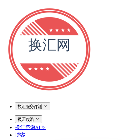
换汇服务评测
换汇攻略
换汇咨询AI ✨
博客