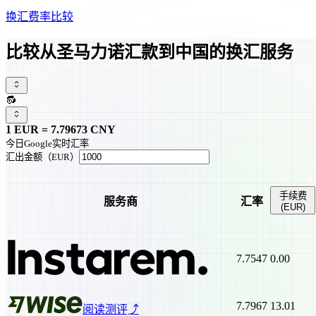
换汇费率比较
比较从圣马力诺汇款到中国的换汇服务
🔂
1
EUR
=
7.79673
CNY
今日Google实时汇率
汇出金额
（
EUR
）
手续费
服务商
汇率
(
EUR
)
7.7547
0.00
7.7967
13.01
阅读测评⤴