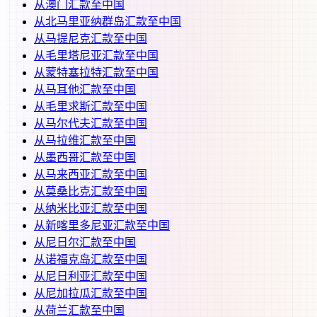
从
澳门
汇款至
中国
从
北马里亚纳群岛
汇款至
中国
从
马提尼克
汇款至
中国
从
毛里塔尼亚
汇款至
中国
从
蒙特塞拉特
汇款至
中国
从
马耳他
汇款至
中国
从
毛里求斯
汇款至
中国
从
马尔代夫
汇款至
中国
从
马拉维
汇款至
中国
从
墨西哥
汇款至
中国
从
马来西亚
汇款至
中国
从
莫桑比克
汇款至
中国
从
纳米比亚
汇款至
中国
从
新喀里多尼亚
汇款至
中国
从
尼日尔
汇款至
中国
从
诺福克岛
汇款至
中国
从
尼日利亚
汇款至
中国
从
尼加拉瓜
汇款至
中国
从
荷兰
汇款至
中国