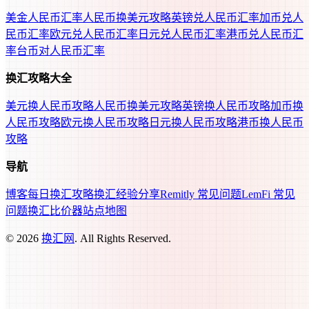
美金人民币汇率
人民币换美元攻略
英镑兑人民币汇率
加币兑人
民币汇率
欧元兑人民币汇率
日元兑人民币汇率
港币兑人民币汇
率
台币对人民币汇率
换汇攻略大全
美元换人民币攻略
人民币换美元攻略
英镑换人民币攻略
加币换
人民币攻略
欧元换人民币攻略
日元换人民币攻略
港币换人民币
攻略
导航
博客
每日换汇攻略
换汇经验分享
Remitly 常见问题
LemFi 常见
问题
换汇比价器
站点地图
©
2026
换汇网
. All Rights Reserved.