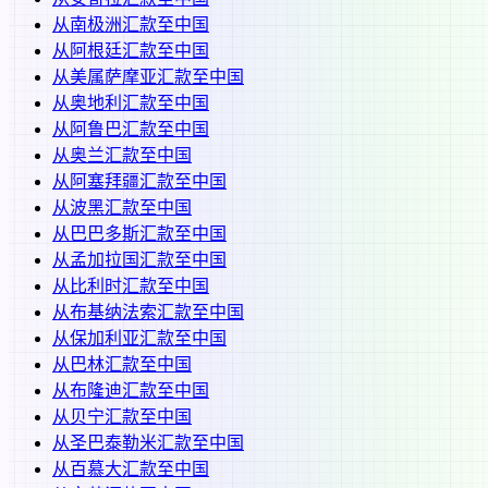
从
南极洲
汇款至
中国
从
阿根廷
汇款至
中国
从
美属萨摩亚
汇款至
中国
从
奥地利
汇款至
中国
从
阿鲁巴
汇款至
中国
从
奥兰
汇款至
中国
从
阿塞拜疆
汇款至
中国
从
波黑
汇款至
中国
从
巴巴多斯
汇款至
中国
从
孟加拉国
汇款至
中国
从
比利时
汇款至
中国
从
布基纳法索
汇款至
中国
从
保加利亚
汇款至
中国
从
巴林
汇款至
中国
从
布隆迪
汇款至
中国
从
贝宁
汇款至
中国
从
圣巴泰勒米
汇款至
中国
从
百慕大
汇款至
中国