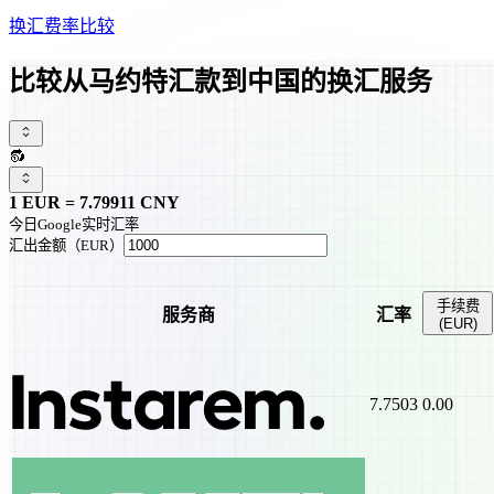
换汇费率比较
比较从马约特汇款到中国的换汇服务
🔂
1
EUR
=
7.79911
CNY
今日Google实时汇率
汇出金额
（
EUR
）
手续费
服务商
汇率
(
EUR
)
7.7503
0.00