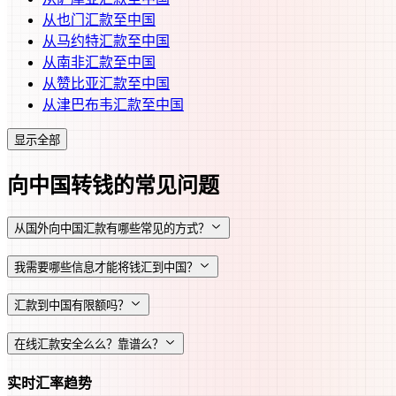
从
也门
汇款至
中国
从
马约特
汇款至
中国
从
南非
汇款至
中国
从
赞比亚
汇款至
中国
从
津巴布韦
汇款至
中国
显示全部
向
中国
转钱的常见问题
从国外向中国汇款有哪些常见的方式？
我需要哪些信息才能将钱汇到中国？
汇款到中国有限额吗？
在线汇款安全么么？靠谱么？
实时汇率趋势