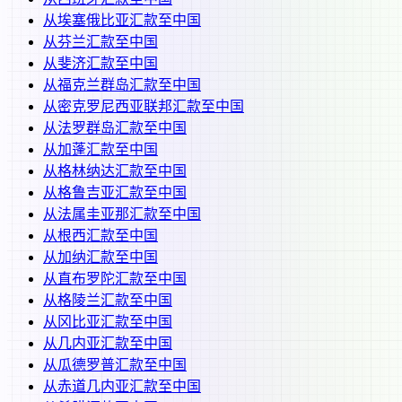
从
埃塞俄比亚
汇款至
中国
从
芬兰
汇款至
中国
从
斐济
汇款至
中国
从
福克兰群岛
汇款至
中国
从
密克罗尼西亚联邦
汇款至
中国
从
法罗群岛
汇款至
中国
从
加蓬
汇款至
中国
从
格林纳达
汇款至
中国
从
格鲁吉亚
汇款至
中国
从
法属圭亚那
汇款至
中国
从
根西
汇款至
中国
从
加纳
汇款至
中国
从
直布罗陀
汇款至
中国
从
格陵兰
汇款至
中国
从
冈比亚
汇款至
中国
从
几内亚
汇款至
中国
从
瓜德罗普
汇款至
中国
从
赤道几内亚
汇款至
中国