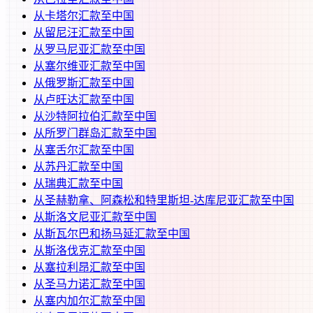
从
卡塔尔
汇款至
中国
从
留尼汪
汇款至
中国
从
罗马尼亚
汇款至
中国
从
塞尔维亚
汇款至
中国
从
俄罗斯
汇款至
中国
从
卢旺达
汇款至
中国
从
沙特阿拉伯
汇款至
中国
从
所罗门群岛
汇款至
中国
从
塞舌尔
汇款至
中国
从
苏丹
汇款至
中国
从
瑞典
汇款至
中国
从
圣赫勒拿、阿森松和特里斯坦-达库尼亚
汇款至
中国
从
斯洛文尼亚
汇款至
中国
从
斯瓦尔巴和扬马延
汇款至
中国
从
斯洛伐克
汇款至
中国
从
塞拉利昂
汇款至
中国
从
圣马力诺
汇款至
中国
从
塞内加尔
汇款至
中国