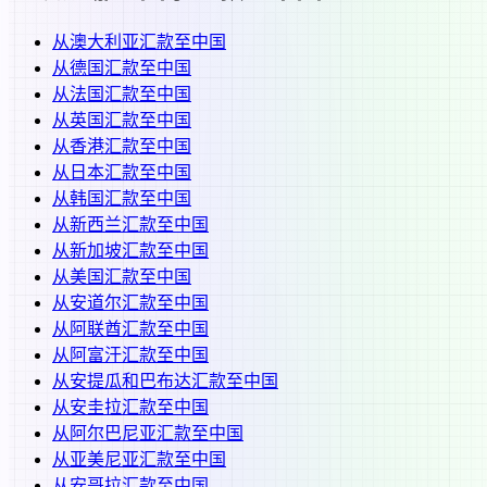
从
澳大利亚
汇款至
中国
从
德国
汇款至
中国
从
法国
汇款至
中国
从
英国
汇款至
中国
从
香港
汇款至
中国
从
日本
汇款至
中国
从
韩国
汇款至
中国
从
新西兰
汇款至
中国
从
新加坡
汇款至
中国
从
美国
汇款至
中国
从
安道尔
汇款至
中国
从
阿联酋
汇款至
中国
从
阿富汗
汇款至
中国
从
安提瓜和巴布达
汇款至
中国
从
安圭拉
汇款至
中国
从
阿尔巴尼亚
汇款至
中国
从
亚美尼亚
汇款至
中国
从
安哥拉
汇款至
中国