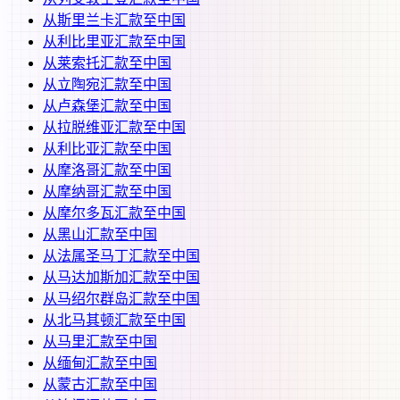
从
斯里兰卡
汇款至
中国
从
利比里亚
汇款至
中国
从
莱索托
汇款至
中国
从
立陶宛
汇款至
中国
从
卢森堡
汇款至
中国
从
拉脱维亚
汇款至
中国
从
利比亚
汇款至
中国
从
摩洛哥
汇款至
中国
从
摩纳哥
汇款至
中国
从
摩尔多瓦
汇款至
中国
从
黑山
汇款至
中国
从
法属圣马丁
汇款至
中国
从
马达加斯加
汇款至
中国
从
马绍尔群岛
汇款至
中国
从
北马其顿
汇款至
中国
从
马里
汇款至
中国
从
缅甸
汇款至
中国
从
蒙古
汇款至
中国