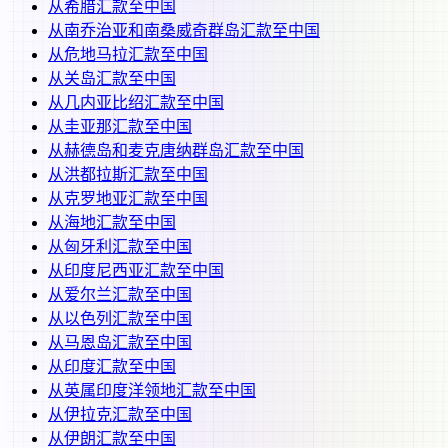
从
希腊
汇款至
中国
从
南乔治亚和南桑威奇群岛
汇款至
中国
从
危地马拉
汇款至
中国
从
关岛
汇款至
中国
从
几内亚比绍
汇款至
中国
从
圭亚那
汇款至
中国
从
赫德岛和麦克唐纳群岛
汇款至
中国
从
洪都拉斯
汇款至
中国
从
克罗地亚
汇款至
中国
从
海地
汇款至
中国
从
匈牙利
汇款至
中国
从
印度尼西亚
汇款至
中国
从
爱尔兰
汇款至
中国
从
以色列
汇款至
中国
从
马恩岛
汇款至
中国
从
印度
汇款至
中国
从
英属印度洋领地
汇款至
中国
从
伊拉克
汇款至
中国
从
伊朗
汇款至
中国