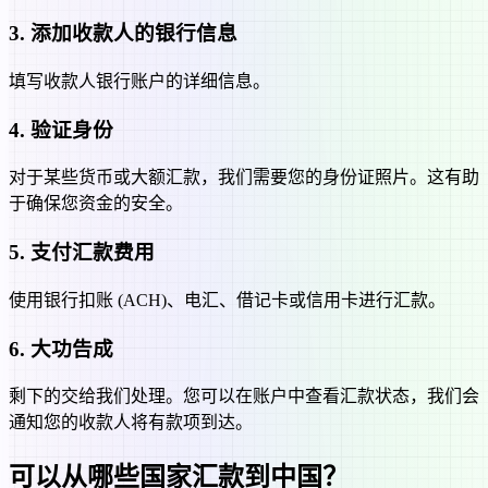
3
.
添加收款人的银行信息
填写收款人银行账户的详细信息。
4
.
验证身份
对于某些货币或大额汇款，我们需要您的身份证照片。这有助
于确保您资金的安全。
5
.
支付汇款费用
使用银行扣账 (ACH)、电汇、借记卡或信用卡进行汇款。
6
.
大功告成
剩下的交给我们处理。您可以在账户中查看汇款状态，我们会
通知您的收款人将有款项到达。
可以从哪些国家汇款到
中国
？