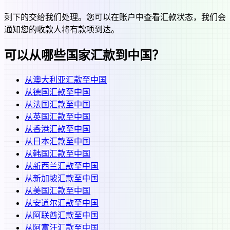
剩下的交给我们处理。您可以在账户中查看汇款状态，我们会
通知您的收款人将有款项到达。
可以从哪些国家汇款到
中国
？
从
澳大利亚
汇款至
中国
从
德国
汇款至
中国
从
法国
汇款至
中国
从
英国
汇款至
中国
从
香港
汇款至
中国
从
日本
汇款至
中国
从
韩国
汇款至
中国
从
新西兰
汇款至
中国
从
新加坡
汇款至
中国
从
美国
汇款至
中国
从
安道尔
汇款至
中国
从
阿联酋
汇款至
中国
从
阿富汗
汇款至
中国