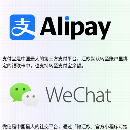
支付宝是中国最大的第三方支付平台，汇款默认转至账户里绑
定的银联卡中，也支持转至支付宝余额。
微信是中国最大的社交平台，通过「微汇款」官方小程序可接