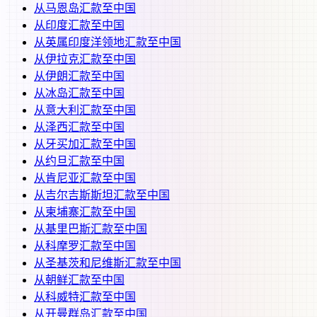
从
马恩岛
汇款至
中国
从
印度
汇款至
中国
从
英属印度洋领地
汇款至
中国
从
伊拉克
汇款至
中国
从
伊朗
汇款至
中国
从
冰岛
汇款至
中国
从
意大利
汇款至
中国
从
泽西
汇款至
中国
从
牙买加
汇款至
中国
从
约旦
汇款至
中国
从
肯尼亚
汇款至
中国
从
吉尔吉斯斯坦
汇款至
中国
从
柬埔寨
汇款至
中国
从
基里巴斯
汇款至
中国
从
科摩罗
汇款至
中国
从
圣基茨和尼维斯
汇款至
中国
从
朝鲜
汇款至
中国
从
科威特
汇款至
中国
从
开曼群岛
汇款至
中国