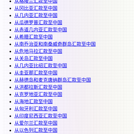
从
格陵兰
汇款至
中国
从
冈比亚
汇款至
中国
从
几内亚
汇款至
中国
从
瓜德罗普
汇款至
中国
从
赤道几内亚
汇款至
中国
从
希腊
汇款至
中国
从
南乔治亚和南桑威奇群岛
汇款至
中国
从
危地马拉
汇款至
中国
从
关岛
汇款至
中国
从
几内亚比绍
汇款至
中国
从
圭亚那
汇款至
中国
从
赫德岛和麦克唐纳群岛
汇款至
中国
从
洪都拉斯
汇款至
中国
从
克罗地亚
汇款至
中国
从
海地
汇款至
中国
从
匈牙利
汇款至
中国
从
印度尼西亚
汇款至
中国
从
爱尔兰
汇款至
中国
从
以色列
汇款至
中国