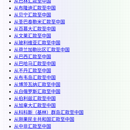
从
巴林
汇款至
中国
从
布隆迪
汇款至
中国
从
贝宁
汇款至
中国
从
圣巴泰勒米
汇款至
中国
从
百慕大
汇款至
中国
从
文莱
汇款至
中国
从
玻利维亚
汇款至
中国
从
荷兰加勒比区
汇款至
中国
从
巴西
汇款至
中国
从
巴哈马
汇款至
中国
从
不丹
汇款至
中国
从
布韦岛
汇款至
中国
从
博茨瓦纳
汇款至
中国
从
白俄罗斯
汇款至
中国
从
伯利兹
汇款至
中国
从
加拿大
汇款至
中国
从
科科斯（基林）群岛
汇款至
中国
从
刚果民主共和国
汇款至
中国
从
中非
汇款至
中国