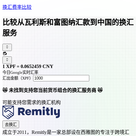
换汇费率比较
比较从瓦利斯和富图纳汇款到中国的换汇
服务
🔂
1
XPF
=
0.0652459
CNY
今日Google实时汇率
汇出金额
（
XPF
）
😿 未找到支持您当前货币组合的换汇服务商 😿
可能支持您需求的换汇机构
去换汇
成立于2011，Remitly是一家总部设在西雅图的专注于跨境汇