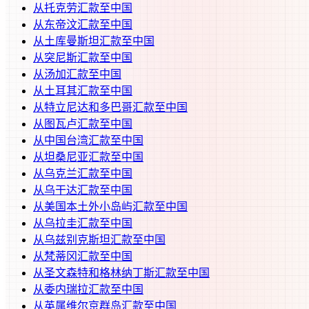
从
托克劳
汇款至
中国
从
东帝汶
汇款至
中国
从
土库曼斯坦
汇款至
中国
从
突尼斯
汇款至
中国
从
汤加
汇款至
中国
从
土耳其
汇款至
中国
从
特立尼达和多巴哥
汇款至
中国
从
图瓦卢
汇款至
中国
从
中国台湾
汇款至
中国
从
坦桑尼亚
汇款至
中国
从
乌克兰
汇款至
中国
从
乌干达
汇款至
中国
从
美国本土外小岛屿
汇款至
中国
从
乌拉圭
汇款至
中国
从
乌兹别克斯坦
汇款至
中国
从
梵蒂冈
汇款至
中国
从
圣文森特和格林纳丁斯
汇款至
中国
从
委内瑞拉
汇款至
中国
从
英属维尔京群岛
汇款至
中国