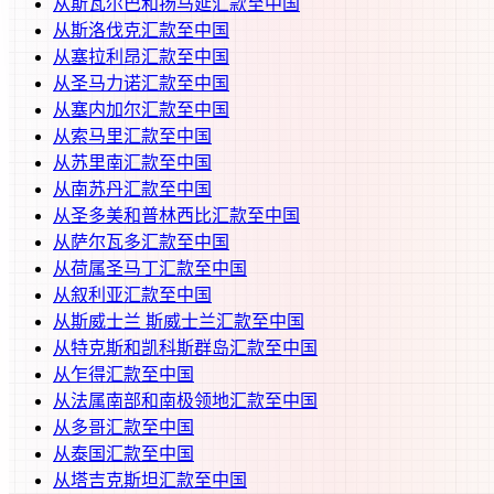
从
斯瓦尔巴和扬马延
汇款至
中国
从
斯洛伐克
汇款至
中国
从
塞拉利昂
汇款至
中国
从
圣马力诺
汇款至
中国
从
塞内加尔
汇款至
中国
从
索马里
汇款至
中国
从
苏里南
汇款至
中国
从
南苏丹
汇款至
中国
从
圣多美和普林西比
汇款至
中国
从
萨尔瓦多
汇款至
中国
从
荷属圣马丁
汇款至
中国
从
叙利亚
汇款至
中国
从
斯威士兰 斯威士兰
汇款至
中国
从
特克斯和凯科斯群岛
汇款至
中国
从
乍得
汇款至
中国
从
法属南部和南极领地
汇款至
中国
从
多哥
汇款至
中国
从
泰国
汇款至
中国
从
塔吉克斯坦
汇款至
中国