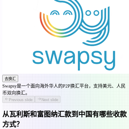
去换汇
Swapsy是一个面向海外华人的P2P换汇平台，支持美元、人民
币双向换汇。
Previous slide
Next slide
从瓦利斯和富图纳
汇款到
中国
有哪些收款
方式？