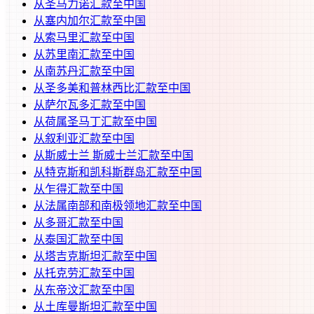
从
圣马力诺
汇款至
中国
从
塞内加尔
汇款至
中国
从
索马里
汇款至
中国
从
苏里南
汇款至
中国
从
南苏丹
汇款至
中国
从
圣多美和普林西比
汇款至
中国
从
萨尔瓦多
汇款至
中国
从
荷属圣马丁
汇款至
中国
从
叙利亚
汇款至
中国
从
斯威士兰 斯威士兰
汇款至
中国
从
特克斯和凯科斯群岛
汇款至
中国
从
乍得
汇款至
中国
从
法属南部和南极领地
汇款至
中国
从
多哥
汇款至
中国
从
泰国
汇款至
中国
从
塔吉克斯坦
汇款至
中国
从
托克劳
汇款至
中国
从
东帝汶
汇款至
中国
从
土库曼斯坦
汇款至
中国