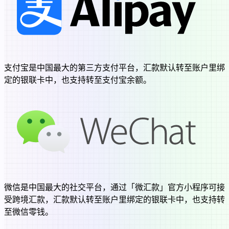
支付宝是中国最大的第三方支付平台，汇款默认转至账户里绑
定的银联卡中，也支持转至支付宝余额。
微信是中国最大的社交平台，通过「微汇款」官方小程序可接
受跨境汇款，汇款默认转至账户里绑定的银联卡中，也支持转
至微信零钱。