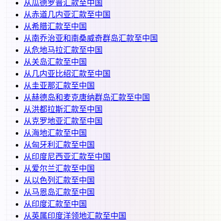
从
瓜德罗普
汇款至
中国
从
赤道几内亚
汇款至
中国
从
希腊
汇款至
中国
从
南乔治亚和南桑威奇群岛
汇款至
中国
从
危地马拉
汇款至
中国
从
关岛
汇款至
中国
从
几内亚比绍
汇款至
中国
从
圭亚那
汇款至
中国
从
赫德岛和麦克唐纳群岛
汇款至
中国
从
洪都拉斯
汇款至
中国
从
克罗地亚
汇款至
中国
从
海地
汇款至
中国
从
匈牙利
汇款至
中国
从
印度尼西亚
汇款至
中国
从
爱尔兰
汇款至
中国
从
以色列
汇款至
中国
从
马恩岛
汇款至
中国
从
印度
汇款至
中国
从
英属印度洋领地
汇款至
中国