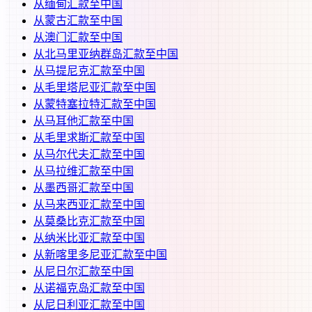
从
缅甸
汇款至
中国
从
蒙古
汇款至
中国
从
澳门
汇款至
中国
从
北马里亚纳群岛
汇款至
中国
从
马提尼克
汇款至
中国
从
毛里塔尼亚
汇款至
中国
从
蒙特塞拉特
汇款至
中国
从
马耳他
汇款至
中国
从
毛里求斯
汇款至
中国
从
马尔代夫
汇款至
中国
从
马拉维
汇款至
中国
从
墨西哥
汇款至
中国
从
马来西亚
汇款至
中国
从
莫桑比克
汇款至
中国
从
纳米比亚
汇款至
中国
从
新喀里多尼亚
汇款至
中国
从
尼日尔
汇款至
中国
从
诺福克岛
汇款至
中国
从
尼日利亚
汇款至
中国