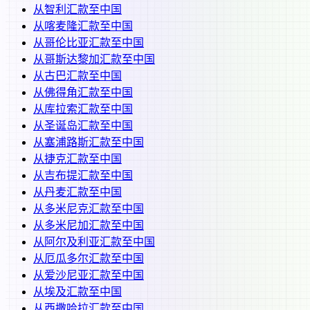
从
智利
汇款至
中国
从
喀麦隆
汇款至
中国
从
哥伦比亚
汇款至
中国
从
哥斯达黎加
汇款至
中国
从
古巴
汇款至
中国
从
佛得角
汇款至
中国
从
库拉索
汇款至
中国
从
圣诞岛
汇款至
中国
从
塞浦路斯
汇款至
中国
从
捷克
汇款至
中国
从
吉布提
汇款至
中国
从
丹麦
汇款至
中国
从
多米尼克
汇款至
中国
从
多米尼加
汇款至
中国
从
阿尔及利亚
汇款至
中国
从
厄瓜多尔
汇款至
中国
从
爱沙尼亚
汇款至
中国
从
埃及
汇款至
中国
从
西撒哈拉
汇款至
中国