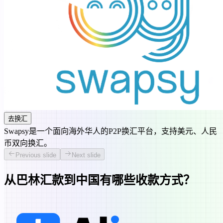
去换汇
Swapsy是一个面向海外华人的P2P换汇平台，支持美元、人民
币双向换汇。
Previous slide
Next slide
从巴林
汇款到
中国
有哪些收款方式？