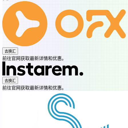
去换汇
前往官网获取最新详情和优惠。
去换汇
前往官网获取最新详情和优惠。