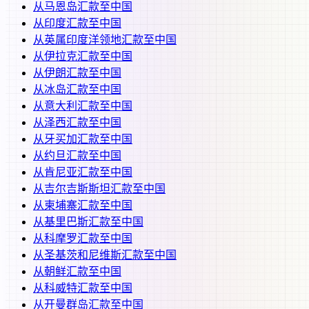
从
马恩岛
汇款至
中国
从
印度
汇款至
中国
从
英属印度洋领地
汇款至
中国
从
伊拉克
汇款至
中国
从
伊朗
汇款至
中国
从
冰岛
汇款至
中国
从
意大利
汇款至
中国
从
泽西
汇款至
中国
从
牙买加
汇款至
中国
从
约旦
汇款至
中国
从
肯尼亚
汇款至
中国
从
吉尔吉斯斯坦
汇款至
中国
从
柬埔寨
汇款至
中国
从
基里巴斯
汇款至
中国
从
科摩罗
汇款至
中国
从
圣基茨和尼维斯
汇款至
中国
从
朝鲜
汇款至
中国
从
科威特
汇款至
中国
从
开曼群岛
汇款至
中国