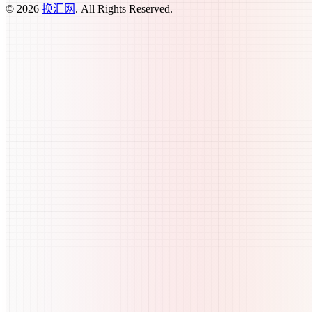
©
2026
换汇网
. All Rights Reserved.