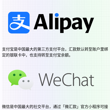
支付宝是中国最大的第三方支付平台，汇款默认转至账户里绑
定的银联卡中，也支持转至支付宝余额。
微信是中国最大的社交平台，通过「微汇款」官方小程序可接