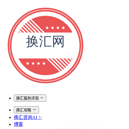
换汇服务评测
换汇攻略
换汇咨询AI ✨
博客