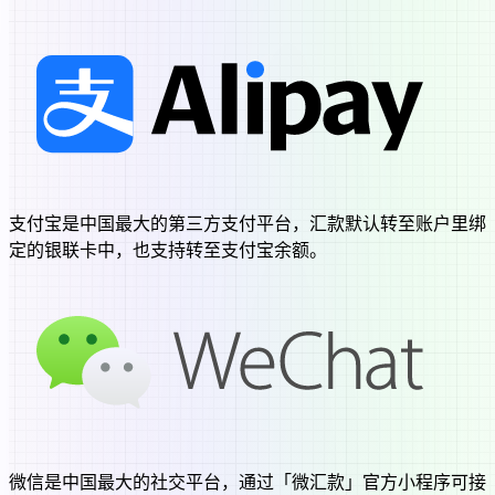
支付宝是中国最大的第三方支付平台，汇款默认转至账户里绑
定的银联卡中，也支持转至支付宝余额。
微信是中国最大的社交平台，通过「微汇款」官方小程序可接