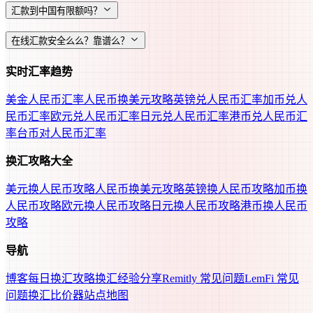
汇款到中国有限额吗？
在线汇款安全么么？靠谱么？
实时汇率趋势
美金人民币汇率
人民币换美元攻略
英镑兑人民币汇率
加币兑人
民币汇率
欧元兑人民币汇率
日元兑人民币汇率
港币兑人民币汇
率
台币对人民币汇率
换汇攻略大全
美元换人民币攻略
人民币换美元攻略
英镑换人民币攻略
加币换
人民币攻略
欧元换人民币攻略
日元换人民币攻略
港币换人民币
攻略
导航
博客
每日换汇攻略
换汇经验分享
Remitly 常见问题
LemFi 常见
问题
换汇比价器
站点地图