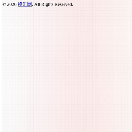
©
2026
换汇网
. All Rights Reserved.