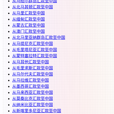
从
马绍尔群岛
汇款至
中国
从
北马其顿
汇款至
中国
从
马里
汇款至
中国
从
缅甸
汇款至
中国
从
蒙古
汇款至
中国
从
澳门
汇款至
中国
从
北马里亚纳群岛
汇款至
中国
从
马提尼克
汇款至
中国
从
毛里塔尼亚
汇款至
中国
从
蒙特塞拉特
汇款至
中国
从
马耳他
汇款至
中国
从
毛里求斯
汇款至
中国
从
马尔代夫
汇款至
中国
从
马拉维
汇款至
中国
从
墨西哥
汇款至
中国
从
马来西亚
汇款至
中国
从
莫桑比克
汇款至
中国
从
纳米比亚
汇款至
中国
从
新喀里多尼亚
汇款至
中国