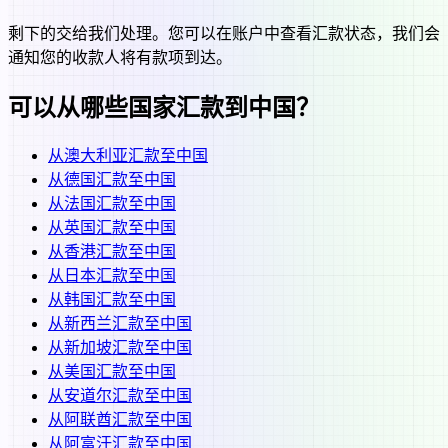
剩下的交给我们处理。您可以在账户中查看汇款状态，我们会
通知您的收款人将有款项到达。
可以从哪些国家汇款到
中国
？
从
澳大利亚
汇款至
中国
从
德国
汇款至
中国
从
法国
汇款至
中国
从
英国
汇款至
中国
从
香港
汇款至
中国
从
日本
汇款至
中国
从
韩国
汇款至
中国
从
新西兰
汇款至
中国
从
新加坡
汇款至
中国
从
美国
汇款至
中国
从
安道尔
汇款至
中国
从
阿联酋
汇款至
中国
从
阿富汗
汇款至
中国