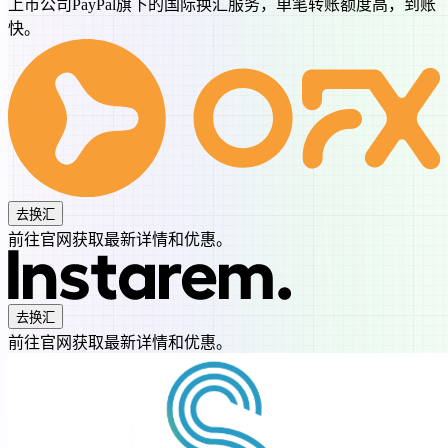
上市公司PayPal旗下的国际换汇服务，单笔转账额度高，到账
快。
去换汇
前往官网获取最新详情和优惠。
去换汇
前往官网获取最新详情和优惠。