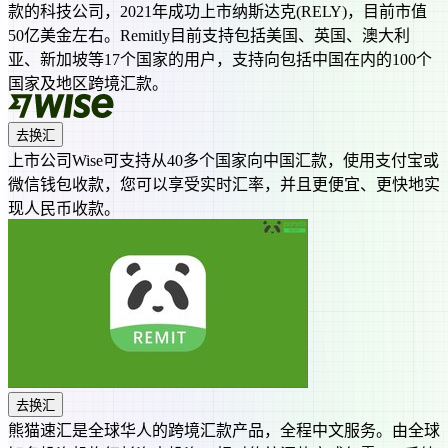
款的科技公司，2021年成功上市纳斯达克(RELY)，目前市值
50亿美金左右。Remitly目前支持包括美国、英国、澳大利
亚、新加坡等17个国家的用户，支持向包括中国在内的100个
国家及地区跨境汇款。
去换汇
上市公司Wise可支持从40多个国家向中国汇款，使用支付宝或
微信钱包收款，您可以享受实时汇率，并且更便宜、更快地实
现人民币收款。
去换汇
熊猫速汇是全球华人的跨境汇款产品，全程中文服务。由全球