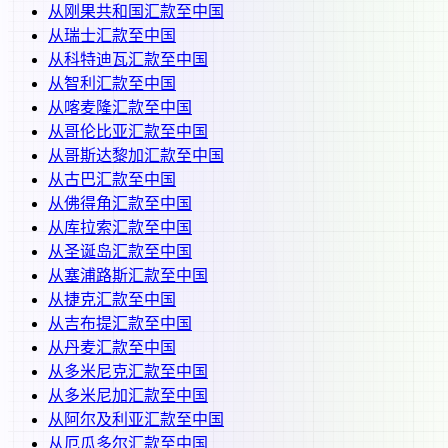
从
刚果共和国
汇款至
中国
从
瑞士
汇款至
中国
从
科特迪瓦
汇款至
中国
从
智利
汇款至
中国
从
喀麦隆
汇款至
中国
从
哥伦比亚
汇款至
中国
从
哥斯达黎加
汇款至
中国
从
古巴
汇款至
中国
从
佛得角
汇款至
中国
从
库拉索
汇款至
中国
从
圣诞岛
汇款至
中国
从
塞浦路斯
汇款至
中国
从
捷克
汇款至
中国
从
吉布提
汇款至
中国
从
丹麦
汇款至
中国
从
多米尼克
汇款至
中国
从
多米尼加
汇款至
中国
从
阿尔及利亚
汇款至
中国
从
厄瓜多尔
汇款至
中国