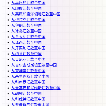
从
马恩岛
汇款至
中国
从
印度
汇款至
中国
从
英属印度洋领地
汇款至
中国
从
伊拉克
汇款至
中国
从
伊朗
汇款至
中国
从
冰岛
汇款至
中国
从
意大利
汇款至
中国
从
泽西
汇款至
中国
从
牙买加
汇款至
中国
从
约旦
汇款至
中国
从
肯尼亚
汇款至
中国
从
吉尔吉斯斯坦
汇款至
中国
从
柬埔寨
汇款至
中国
从
基里巴斯
汇款至
中国
从
科摩罗
汇款至
中国
从
圣基茨和尼维斯
汇款至
中国
从
朝鲜
汇款至
中国
从
科威特
汇款至
中国
从
开曼群岛
汇款至
中国