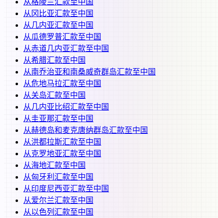
从
格陵兰
汇款至
中国
从
冈比亚
汇款至
中国
从
几内亚
汇款至
中国
从
瓜德罗普
汇款至
中国
从
赤道几内亚
汇款至
中国
从
希腊
汇款至
中国
从
南乔治亚和南桑威奇群岛
汇款至
中国
从
危地马拉
汇款至
中国
从
关岛
汇款至
中国
从
几内亚比绍
汇款至
中国
从
圭亚那
汇款至
中国
从
赫德岛和麦克唐纳群岛
汇款至
中国
从
洪都拉斯
汇款至
中国
从
克罗地亚
汇款至
中国
从
海地
汇款至
中国
从
匈牙利
汇款至
中国
从
印度尼西亚
汇款至
中国
从
爱尔兰
汇款至
中国
从
以色列
汇款至
中国