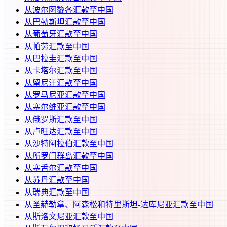
从
波尔图黎各
汇款至
中国
从
巴勒斯坦
汇款至
中国
从
葡萄牙
汇款至
中国
从
帕劳
汇款至
中国
从
巴拉圭
汇款至
中国
从
卡塔尔
汇款至
中国
从
留尼汪
汇款至
中国
从
罗马尼亚
汇款至
中国
从
塞尔维亚
汇款至
中国
从
俄罗斯
汇款至
中国
从
卢旺达
汇款至
中国
从
沙特阿拉伯
汇款至
中国
从
所罗门群岛
汇款至
中国
从
塞舌尔
汇款至
中国
从
苏丹
汇款至
中国
从
瑞典
汇款至
中国
从
圣赫勒拿、阿森松和特里斯坦-达库尼亚
汇款至
中国
从
斯洛文尼亚
汇款至
中国