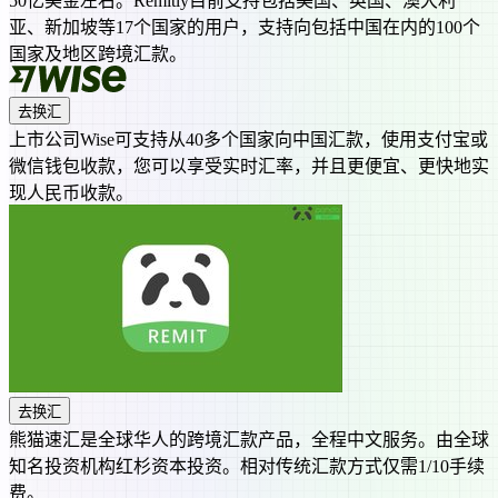
50亿美金左右。Remitly目前支持包括美国、英国、澳大利
亚、新加坡等17个国家的用户，支持向包括中国在内的100个
国家及地区跨境汇款。
去换汇
上市公司Wise可支持从40多个国家向中国汇款，使用支付宝或
微信钱包收款，您可以享受实时汇率，并且更便宜、更快地实
现人民币收款。
去换汇
熊猫速汇是全球华人的跨境汇款产品，全程中文服务。由全球
知名投资机构红杉资本投资。相对传统汇款方式仅需1/10手续
费。