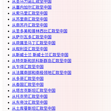
从
圣马力诺
汇款至
中国
从
塞内加尔
汇款至
中国
从
索马里
汇款至
中国
从
苏里南
汇款至
中国
从
南苏丹
汇款至
中国
从
圣多美和普林西比
汇款至
中国
从
萨尔瓦多
汇款至
中国
从
荷属圣马丁
汇款至
中国
从
叙利亚
汇款至
中国
从
斯威士兰 斯威士兰
汇款至
中国
从
特克斯和凯科斯群岛
汇款至
中国
从
乍得
汇款至
中国
从
法属南部和南极领地
汇款至
中国
从
多哥
汇款至
中国
从
泰国
汇款至
中国
从
塔吉克斯坦
汇款至
中国
从
托克劳
汇款至
中国
从
东帝汶
汇款至
中国
从
土库曼斯坦
汇款至
中国