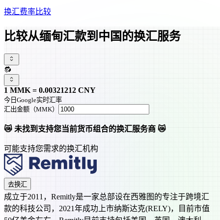
换汇费率比较
比较从缅甸汇款到中国的换汇服务
🔂
1
MMK
=
0.00321212
CNY
今日Google实时汇率
汇出金额
（
MMK
）
😿 未找到支持您当前货币组合的换汇服务商 😿
可能支持您需求的换汇机构
去换汇
成立于2011，Remitly是一家总部设在西雅图的专注于跨境汇
款的科技公司，2021年成功上市纳斯达克(RELY)，目前市值