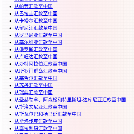
从
帕劳
汇款至
中国
从
巴拉圭
汇款至
中国
从
卡塔尔
汇款至
中国
从
留尼汪
汇款至
中国
从
罗马尼亚
汇款至
中国
从
塞尔维亚
汇款至
中国
从
俄罗斯
汇款至
中国
从
卢旺达
汇款至
中国
从
沙特阿拉伯
汇款至
中国
从
所罗门群岛
汇款至
中国
从
塞舌尔
汇款至
中国
从
苏丹
汇款至
中国
从
瑞典
汇款至
中国
从
圣赫勒拿、阿森松和特里斯坦-达库尼亚
汇款至
中国
从
斯洛文尼亚
汇款至
中国
从
斯瓦尔巴和扬马延
汇款至
中国
从
斯洛伐克
汇款至
中国
从
塞拉利昂
汇款至
中国