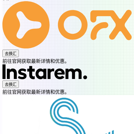
去换汇
前往官网获取最新详情和优惠。
去换汇
前往官网获取最新详情和优惠。