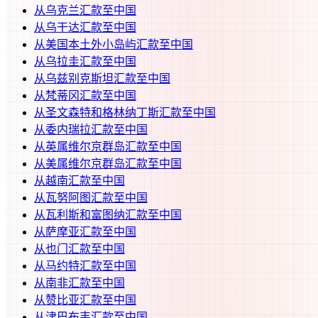
从
乌克兰
汇款至
中国
从
乌干达
汇款至
中国
从
美国本土外小岛屿
汇款至
中国
从
乌拉圭
汇款至
中国
从
乌兹别克斯坦
汇款至
中国
从
梵蒂冈
汇款至
中国
从
圣文森特和格林纳丁斯
汇款至
中国
从
委内瑞拉
汇款至
中国
从
英属维尔京群岛
汇款至
中国
从
美属维尔京群岛
汇款至
中国
从
越南
汇款至
中国
从
瓦努阿图
汇款至
中国
从
瓦利斯和富图纳
汇款至
中国
从
萨摩亚
汇款至
中国
从
也门
汇款至
中国
从
马约特
汇款至
中国
从
南非
汇款至
中国
从
赞比亚
汇款至
中国
从
津巴布韦
汇款至
中国