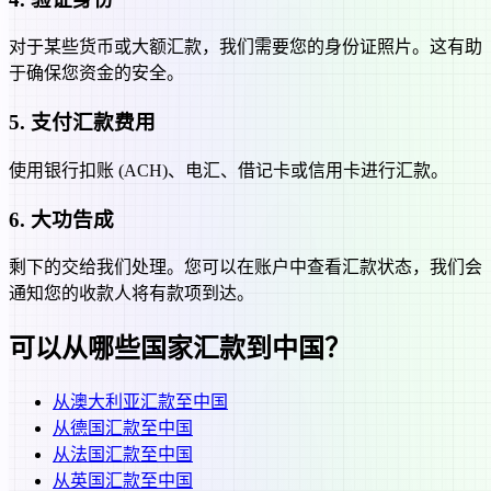
对于某些货币或大额汇款，我们需要您的身份证照片。这有助
于确保您资金的安全。
5
.
支付汇款费用
使用银行扣账 (ACH)、电汇、借记卡或信用卡进行汇款。
6
.
大功告成
剩下的交给我们处理。您可以在账户中查看汇款状态，我们会
通知您的收款人将有款项到达。
可以从哪些国家汇款到
中国
？
从
澳大利亚
汇款至
中国
从
德国
汇款至
中国
从
法国
汇款至
中国
从
英国
汇款至
中国