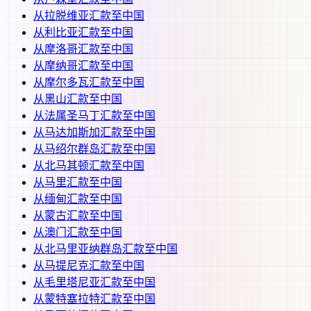
从
拉脱维亚
汇款至
中国
从
利比亚
汇款至
中国
从
摩洛哥
汇款至
中国
从
摩纳哥
汇款至
中国
从
摩尔多瓦
汇款至
中国
从
黑山
汇款至
中国
从
法属圣马丁
汇款至
中国
从
马达加斯加
汇款至
中国
从
马绍尔群岛
汇款至
中国
从
北马其顿
汇款至
中国
从
马里
汇款至
中国
从
缅甸
汇款至
中国
从
蒙古
汇款至
中国
从
澳门
汇款至
中国
从
北马里亚纳群岛
汇款至
中国
从
马提尼克
汇款至
中国
从
毛里塔尼亚
汇款至
中国
从
蒙特塞拉特
汇款至
中国