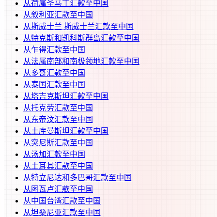
从
荷属圣马丁
汇款至
中国
从
叙利亚
汇款至
中国
从
斯威士兰 斯威士兰
汇款至
中国
从
特克斯和凯科斯群岛
汇款至
中国
从
乍得
汇款至
中国
从
法属南部和南极领地
汇款至
中国
从
多哥
汇款至
中国
从
泰国
汇款至
中国
从
塔吉克斯坦
汇款至
中国
从
托克劳
汇款至
中国
从
东帝汶
汇款至
中国
从
土库曼斯坦
汇款至
中国
从
突尼斯
汇款至
中国
从
汤加
汇款至
中国
从
土耳其
汇款至
中国
从
特立尼达和多巴哥
汇款至
中国
从
图瓦卢
汇款至
中国
从
中国台湾
汇款至
中国
从
坦桑尼亚
汇款至
中国