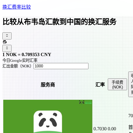
换汇费率比较
比较从布韦岛汇款到中国的换汇服务
🔂
1
NOK
=
0.709353
CNY
今日Google实时汇率
汇出金额
（
NOK
）
手续费
服务商
汇率
(
NOK
)
70
首
0.7030
0.00