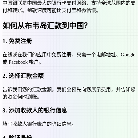
中国银联是中国最大的银行卡支付网络，支持全球范围内的支
付和转账。到款速度可能比支付宝和微信慢。
如何从布韦岛汇款到中国？
1
.
免费注册
在线或在我们的应用中免费注册。只需一个电邮地址、Google
或 Facebook 帐户。
2
.
选择汇款金额
告诉我们您的汇款金额。我们会预先向您展示费用，并告知您
的资金何时到账。
3
.
添加收款人的银行信息
填写收款人银行账户的详细信息。
4
.
验证身份