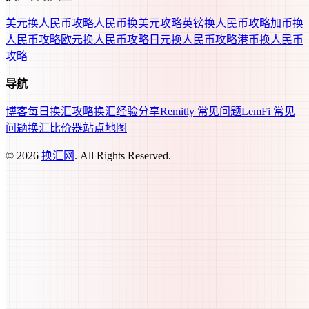
美元换人民币攻略
人民币换美元攻略
英镑换人民币攻略
加币换
人民币攻略
欧元换人民币攻略
日元换人民币攻略
港币换人民币
攻略
导航
博客
每日换汇攻略
换汇经验分享
Remitly 常见问题
LemFi 常见
问题
换汇比价器
站点地图
©
2026
换汇网
. All Rights Reserved.