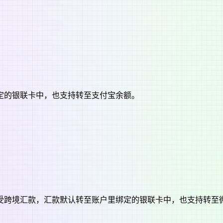
定的银联卡中，也支持转至支付宝余额。
受跨境汇款，汇款默认转至账户里绑定的银联卡中，也支持转至