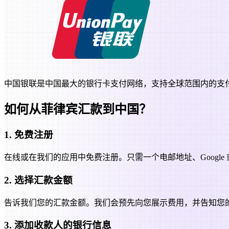
中国银联是中国最大的银行卡支付网络，支持全球范围内的支
如何从菲律宾汇款到中国？
1
.
免费注册
在线或在我们的应用中免费注册。只需一个电邮地址、Google 或 F
2
.
选择汇款金额
告诉我们您的汇款金额。我们会预先向您展示费用，并告知您
3
.
添加收款人的银行信息