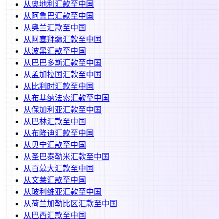
从
奥地利
汇款至
中国
从
阿鲁巴
汇款至
中国
从
奥兰
汇款至
中国
从
阿塞拜疆
汇款至
中国
从
波黑
汇款至
中国
从
巴巴多斯
汇款至
中国
从
孟加拉国
汇款至
中国
从
比利时
汇款至
中国
从
布基纳法索
汇款至
中国
从
保加利亚
汇款至
中国
从
巴林
汇款至
中国
从
布隆迪
汇款至
中国
从
贝宁
汇款至
中国
从
圣巴泰勒米
汇款至
中国
从
百慕大
汇款至
中国
从
文莱
汇款至
中国
从
玻利维亚
汇款至
中国
从
荷兰加勒比区
汇款至
中国
从
巴西
汇款至
中国