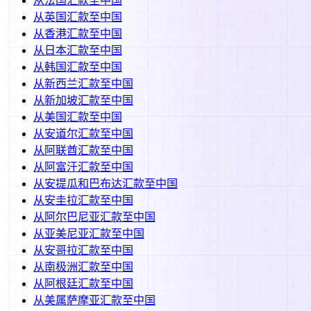
从
法国
汇款至
中国
从
英国
汇款至
中国
从
香港
汇款至
中国
从
日本
汇款至
中国
从
韩国
汇款至
中国
从
新西兰
汇款至
中国
从
新加坡
汇款至
中国
从
美国
汇款至
中国
从
安道尔
汇款至
中国
从
阿联酋
汇款至
中国
从
阿富汗
汇款至
中国
从
安提瓜和巴布达
汇款至
中国
从
安圭拉
汇款至
中国
从
阿尔巴尼亚
汇款至
中国
从
亚美尼亚
汇款至
中国
从
安哥拉
汇款至
中国
从
南极洲
汇款至
中国
从
阿根廷
汇款至
中国
从
美属萨摩亚
汇款至
中国