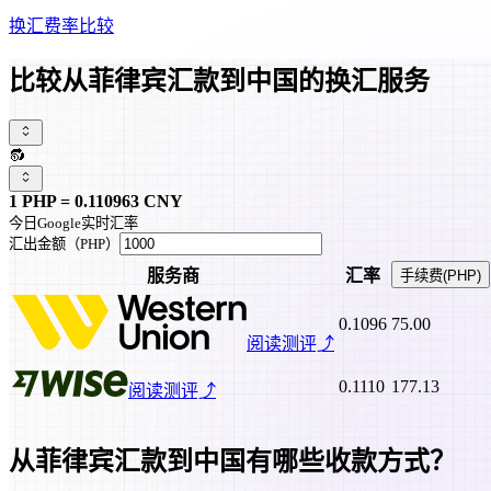
换汇费率比较
比较从菲律宾汇款到中国的换汇服务
🔂
1
PHP
=
0.110963
CNY
今日Google实时汇率
汇出金额
（
PHP
）
服务商
汇率
手续费
(
PHP
)
0.1096
75.00
阅读测评⤴
0.1110
177.13
阅读测评⤴
从菲律宾
汇款到
中国
有哪些收款方式？