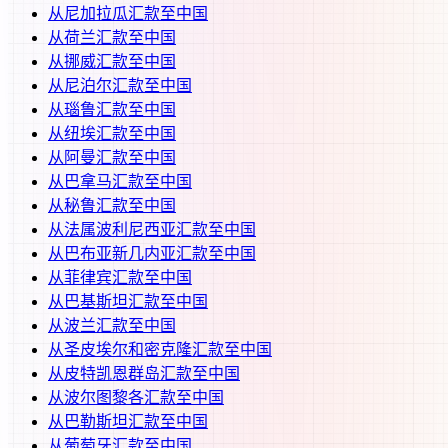
从
尼加拉瓜
汇款至
中国
从
荷兰
汇款至
中国
从
挪威
汇款至
中国
从
尼泊尔
汇款至
中国
从
瑙鲁
汇款至
中国
从
纽埃
汇款至
中国
从
阿曼
汇款至
中国
从
巴拿马
汇款至
中国
从
秘鲁
汇款至
中国
从
法属波利尼西亚
汇款至
中国
从
巴布亚新几内亚
汇款至
中国
从
菲律宾
汇款至
中国
从
巴基斯坦
汇款至
中国
从
波兰
汇款至
中国
从
圣皮埃尔和密克隆
汇款至
中国
从
皮特凯恩群岛
汇款至
中国
从
波尔图黎各
汇款至
中国
从
巴勒斯坦
汇款至
中国
从
葡萄牙
汇款至
中国