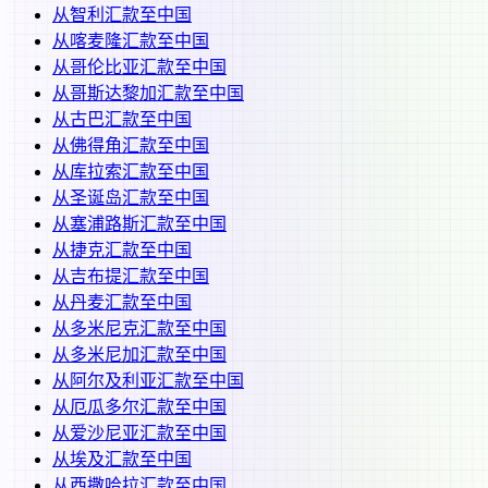
从
智利
汇款至
中国
从
喀麦隆
汇款至
中国
从
哥伦比亚
汇款至
中国
从
哥斯达黎加
汇款至
中国
从
古巴
汇款至
中国
从
佛得角
汇款至
中国
从
库拉索
汇款至
中国
从
圣诞岛
汇款至
中国
从
塞浦路斯
汇款至
中国
从
捷克
汇款至
中国
从
吉布提
汇款至
中国
从
丹麦
汇款至
中国
从
多米尼克
汇款至
中国
从
多米尼加
汇款至
中国
从
阿尔及利亚
汇款至
中国
从
厄瓜多尔
汇款至
中国
从
爱沙尼亚
汇款至
中国
从
埃及
汇款至
中国
从
西撒哈拉
汇款至
中国