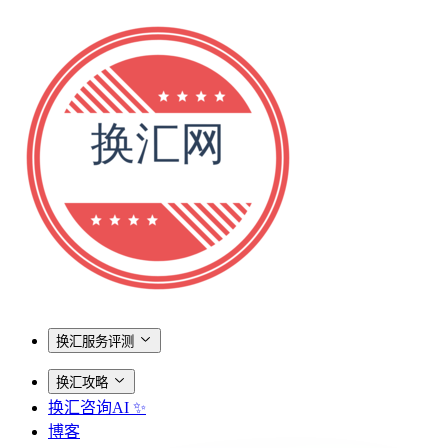
换汇服务评测
换汇攻略
换汇咨询AI ✨
博客