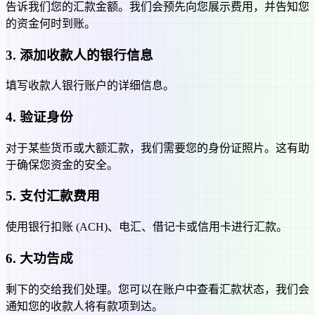
告诉我们您的汇款金额。我们会预先向您展示费用，并告知您
的资金何时到账。
3
.
添加收款人的银行信息
填写收款人银行账户的详细信息。
4
.
验证身份
对于某些货币或大额汇款，我们需要您的身份证照片。这有助
于确保您资金的安全。
5
.
支付汇款费用
使用银行扣账 (ACH)、电汇、借记卡或信用卡进行汇款。
6
.
大功告成
剩下的交给我们处理。您可以在账户中查看汇款状态，我们会
通知您的收款人将有款项到达。