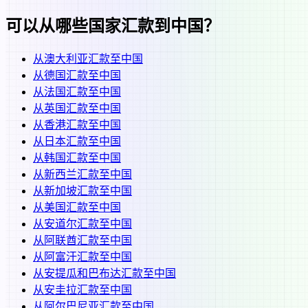
可以从哪些国家汇款到
中国
？
从
澳大利亚
汇款至
中国
从
德国
汇款至
中国
从
法国
汇款至
中国
从
英国
汇款至
中国
从
香港
汇款至
中国
从
日本
汇款至
中国
从
韩国
汇款至
中国
从
新西兰
汇款至
中国
从
新加坡
汇款至
中国
从
美国
汇款至
中国
从
安道尔
汇款至
中国
从
阿联酋
汇款至
中国
从
阿富汗
汇款至
中国
从
安提瓜和巴布达
汇款至
中国
从
安圭拉
汇款至
中国
从
阿尔巴尼亚
汇款至
中国