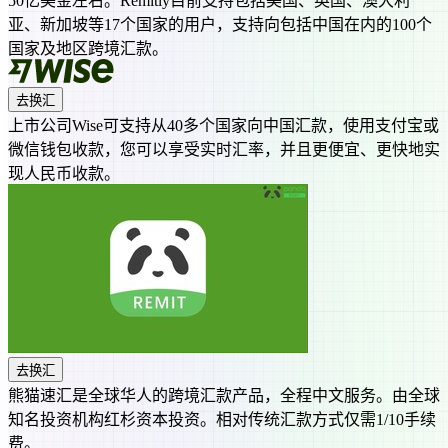
50亿美金左右。Remitly目前支持包括美国、英国、澳大利
亚、新加坡等17个国家的用户，支持向包括中国在内的100个
国家及地区跨境汇款。
去换汇
上市公司Wise可支持从40多个国家向中国汇款，使用支付宝或
微信钱包收款，您可以享受实时汇率，并且更便宜、更快地实
现人民币收款。
去换汇
熊猫速汇是全球华人的跨境汇款产品，全程中文服务。由全球
知名投资机构红杉资本投资。相对传统汇款方式仅需1/10手续
费。