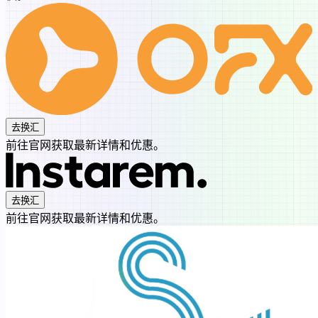
去换汇
前往官网获取最新详情和优惠。
去换汇
前往官网获取最新详情和优惠。