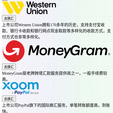
去换汇
上市公司Western Union拥有170多年的历史，支持支付宝收
款、银行卡收款和银行网点现金取款等多样化的收款方式，支
付方式也非常多样化。
去换汇
MoneyGram是老牌跨境汇款服务提供商之一，一般手续费较
高。
去换汇
上市公司PayPal旗下的国际换汇服务，单笔转账额度高，到账
快。