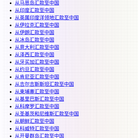
从
马恩岛
汇款至
中国
从
印度
汇款至
中国
从
英属印度洋领地
汇款至
中国
从
伊拉克
汇款至
中国
从
伊朗
汇款至
中国
从
冰岛
汇款至
中国
从
意大利
汇款至
中国
从
泽西
汇款至
中国
从
牙买加
汇款至
中国
从
约旦
汇款至
中国
从
肯尼亚
汇款至
中国
从
吉尔吉斯斯坦
汇款至
中国
从
柬埔寨
汇款至
中国
从
基里巴斯
汇款至
中国
从
科摩罗
汇款至
中国
从
圣基茨和尼维斯
汇款至
中国
从
朝鲜
汇款至
中国
从
科威特
汇款至
中国
从
开曼群岛
汇款至
中国