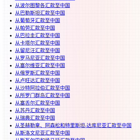
从
波尔图黎各
汇款至
中国
从
巴勒斯坦
汇款至
中国
从
葡萄牙
汇款至
中国
从
帕劳
汇款至
中国
从
巴拉圭
汇款至
中国
从
卡塔尔
汇款至
中国
从
留尼汪
汇款至
中国
从
罗马尼亚
汇款至
中国
从
塞尔维亚
汇款至
中国
从
俄罗斯
汇款至
中国
从
卢旺达
汇款至
中国
从
沙特阿拉伯
汇款至
中国
从
所罗门群岛
汇款至
中国
从
塞舌尔
汇款至
中国
从
苏丹
汇款至
中国
从
瑞典
汇款至
中国
从
圣赫勒拿、阿森松和特里斯坦-达库尼亚
汇款至
中国
从
斯洛文尼亚
汇款至
中国