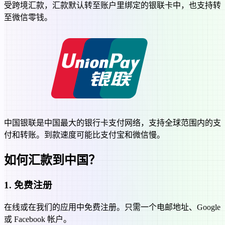
受跨境汇款，汇款默认转至账户里绑定的银联卡中，也支持转
至微信零钱。
中国银联是中国最大的银行卡支付网络，支持全球范围内的支
付和转账。到款速度可能比支付宝和微信慢。
如何汇款到中国？
1
.
免费注册
在线或在我们的应用中免费注册。只需一个电邮地址、Google
或 Facebook 帐户。