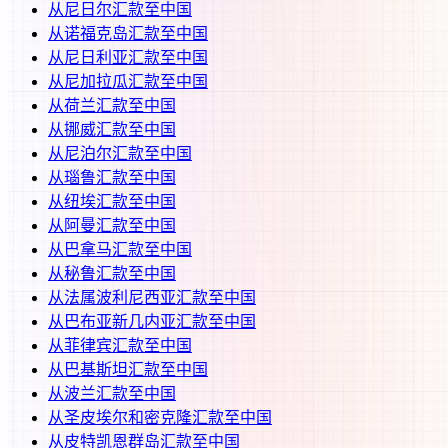
从
尼日尔
汇款至
中国
从
诺福克岛
汇款至
中国
从
尼日利亚
汇款至
中国
从
尼加拉瓜
汇款至
中国
从
荷兰
汇款至
中国
从
挪威
汇款至
中国
从
尼泊尔
汇款至
中国
从
瑙鲁
汇款至
中国
从
纽埃
汇款至
中国
从
阿曼
汇款至
中国
从
巴拿马
汇款至
中国
从
秘鲁
汇款至
中国
从
法属波利尼西亚
汇款至
中国
从
巴布亚新几内亚
汇款至
中国
从
菲律宾
汇款至
中国
从
巴基斯坦
汇款至
中国
从
波兰
汇款至
中国
从
圣皮埃尔和密克隆
汇款至
中国
从
皮特凯恩群岛
汇款至
中国