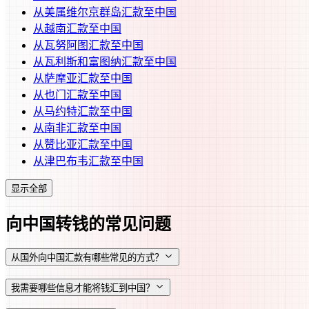
从
美属维尔京群岛
汇款至
中国
从
越南
汇款至
中国
从
瓦努阿图
汇款至
中国
从
瓦利斯和富图纳
汇款至
中国
从
萨摩亚
汇款至
中国
从
也门
汇款至
中国
从
马约特
汇款至
中国
从
南非
汇款至
中国
从
赞比亚
汇款至
中国
从
津巴布韦
汇款至
中国
显示全部
向
中国
转钱的常见问题
从国外向中国汇款有哪些常见的方式？
我需要哪些信息才能将钱汇到中国？