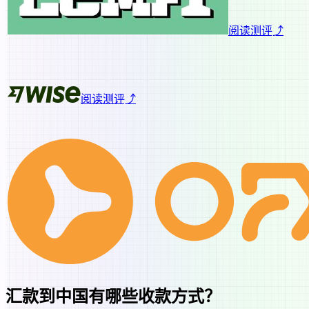
阅读测评⤴
阅读测评⤴
汇款到
中国
有哪些收款方式？