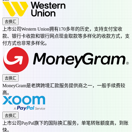
去换汇
上市公司Western Union拥有170多年的历史，支持支付宝收
款、银行卡收款和银行网点现金取款等多样化的收款方式，支
付方式也非常多样化。
去换汇
MoneyGram是老牌跨境汇款服务提供商之一，一般手续费较
高。
去换汇
上市公司PayPal旗下的国际换汇服务，单笔转账额度高，到账
快。