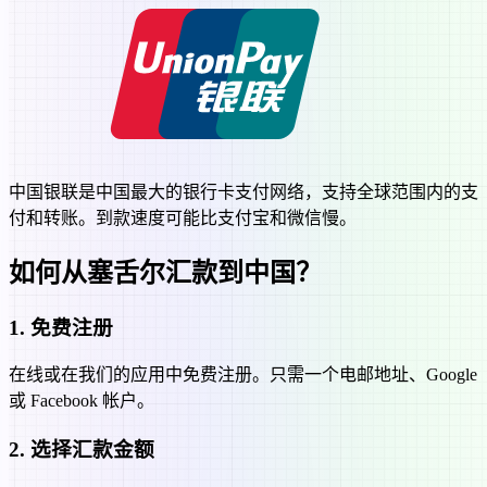
中国银联是中国最大的银行卡支付网络，支持全球范围内的支
付和转账。到款速度可能比支付宝和微信慢。
如何从塞舌尔汇款到中国？
1
.
免费注册
在线或在我们的应用中免费注册。只需一个电邮地址、Google
或 Facebook 帐户。
2
.
选择汇款金额