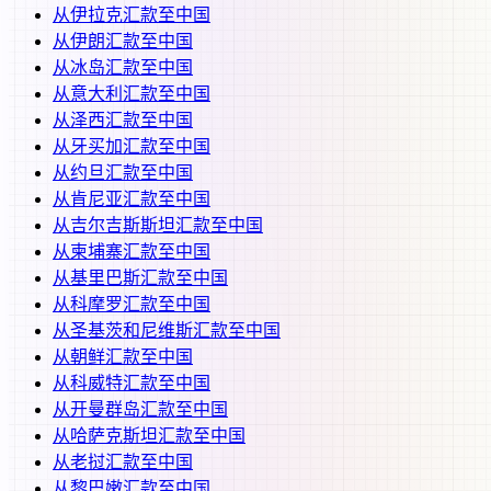
从
伊拉克
汇款至
中国
从
伊朗
汇款至
中国
从
冰岛
汇款至
中国
从
意大利
汇款至
中国
从
泽西
汇款至
中国
从
牙买加
汇款至
中国
从
约旦
汇款至
中国
从
肯尼亚
汇款至
中国
从
吉尔吉斯斯坦
汇款至
中国
从
柬埔寨
汇款至
中国
从
基里巴斯
汇款至
中国
从
科摩罗
汇款至
中国
从
圣基茨和尼维斯
汇款至
中国
从
朝鲜
汇款至
中国
从
科威特
汇款至
中国
从
开曼群岛
汇款至
中国
从
哈萨克斯坦
汇款至
中国
从
老挝
汇款至
中国
从
黎巴嫩
汇款至
中国