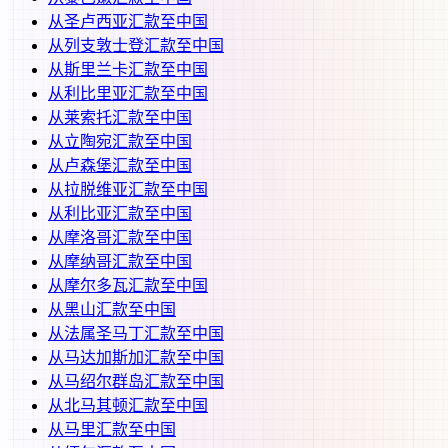
从
圣卢西亚
汇款至
中国
从
列支敦士登
汇款至
中国
从
斯里兰卡
汇款至
中国
从
利比里亚
汇款至
中国
从
莱索托
汇款至
中国
从
立陶宛
汇款至
中国
从
卢森堡
汇款至
中国
从
拉脱维亚
汇款至
中国
从
利比亚
汇款至
中国
从
摩洛哥
汇款至
中国
从
摩纳哥
汇款至
中国
从
摩尔多瓦
汇款至
中国
从
黑山
汇款至
中国
从
法属圣马丁
汇款至
中国
从
马达加斯加
汇款至
中国
从
马绍尔群岛
汇款至
中国
从
北马其顿
汇款至
中国
从
马里
汇款至
中国