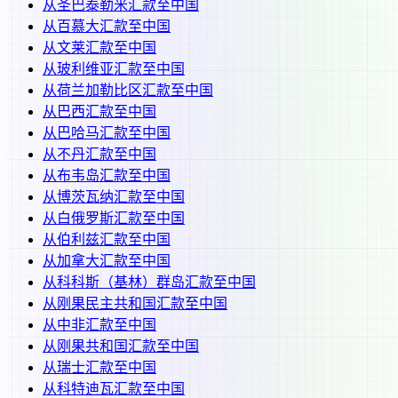
从
圣巴泰勒米
汇款至
中国
从
百慕大
汇款至
中国
从
文莱
汇款至
中国
从
玻利维亚
汇款至
中国
从
荷兰加勒比区
汇款至
中国
从
巴西
汇款至
中国
从
巴哈马
汇款至
中国
从
不丹
汇款至
中国
从
布韦岛
汇款至
中国
从
博茨瓦纳
汇款至
中国
从
白俄罗斯
汇款至
中国
从
伯利兹
汇款至
中国
从
加拿大
汇款至
中国
从
科科斯（基林）群岛
汇款至
中国
从
刚果民主共和国
汇款至
中国
从
中非
汇款至
中国
从
刚果共和国
汇款至
中国
从
瑞士
汇款至
中国
从
科特迪瓦
汇款至
中国