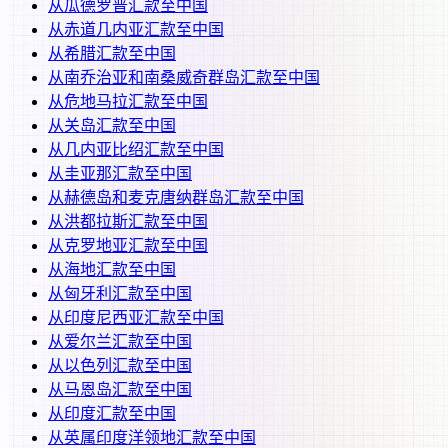
从
瓜德罗普
汇款至
中国
从
赤道几内亚
汇款至
中国
从
希腊
汇款至
中国
从
南乔治亚和南桑威奇群岛
汇款至
中国
从
危地马拉
汇款至
中国
从
关岛
汇款至
中国
从
几内亚比绍
汇款至
中国
从
圭亚那
汇款至
中国
从
赫德岛和麦克唐纳群岛
汇款至
中国
从
洪都拉斯
汇款至
中国
从
克罗地亚
汇款至
中国
从
海地
汇款至
中国
从
匈牙利
汇款至
中国
从
印度尼西亚
汇款至
中国
从
爱尔兰
汇款至
中国
从
以色列
汇款至
中国
从
马恩岛
汇款至
中国
从
印度
汇款至
中国
从
英属印度洋领地
汇款至
中国