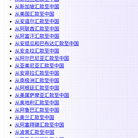
从
新加坡
汇款至
中国
从
美国
汇款至
中国
从
安道尔
汇款至
中国
从
阿联酋
汇款至
中国
从
阿富汗
汇款至
中国
从
安提瓜和巴布达
汇款至
中国
从
安圭拉
汇款至
中国
从
阿尔巴尼亚
汇款至
中国
从
亚美尼亚
汇款至
中国
从
安哥拉
汇款至
中国
从
南极洲
汇款至
中国
从
阿根廷
汇款至
中国
从
美属萨摩亚
汇款至
中国
从
奥地利
汇款至
中国
从
阿鲁巴
汇款至
中国
从
奥兰
汇款至
中国
从
阿塞拜疆
汇款至
中国
从
波黑
汇款至
中国