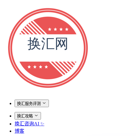
换汇服务评测
换汇攻略
换汇咨询AI ✨
博客