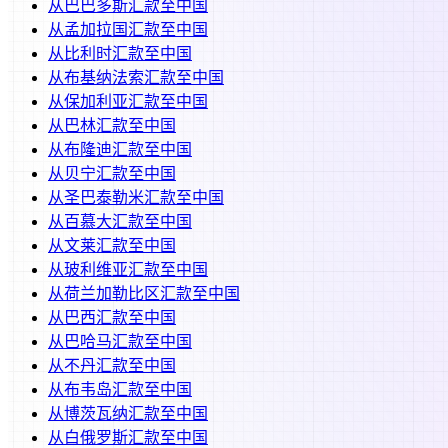
从
巴巴多斯
汇款至
中国
从
孟加拉国
汇款至
中国
从
比利时
汇款至
中国
从
布基纳法索
汇款至
中国
从
保加利亚
汇款至
中国
从
巴林
汇款至
中国
从
布隆迪
汇款至
中国
从
贝宁
汇款至
中国
从
圣巴泰勒米
汇款至
中国
从
百慕大
汇款至
中国
从
文莱
汇款至
中国
从
玻利维亚
汇款至
中国
从
荷兰加勒比区
汇款至
中国
从
巴西
汇款至
中国
从
巴哈马
汇款至
中国
从
不丹
汇款至
中国
从
布韦岛
汇款至
中国
从
博茨瓦纳
汇款至
中国
从
白俄罗斯
汇款至
中国