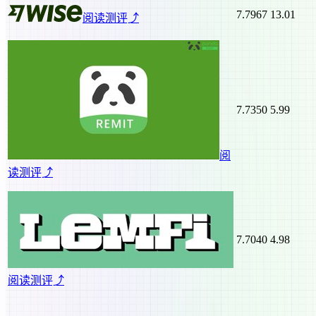
7.7967
13.01
阅读测评⤴
7.7350
5.99
阅
读测评⤴
7.7040
4.98
阅读测评⤴