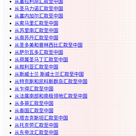
从
塞拉利昂
汇款至
中国
从
圣马力诺
汇款至
中国
从
塞内加尔
汇款至
中国
从
索马里
汇款至
中国
从
苏里南
汇款至
中国
从
南苏丹
汇款至
中国
从
圣多美和普林西比
汇款至
中国
从
萨尔瓦多
汇款至
中国
从
荷属圣马丁
汇款至
中国
从
叙利亚
汇款至
中国
从
斯威士兰 斯威士兰
汇款至
中国
从
特克斯和凯科斯群岛
汇款至
中国
从
乍得
汇款至
中国
从
法属南部和南极领地
汇款至
中国
从
多哥
汇款至
中国
从
泰国
汇款至
中国
从
塔吉克斯坦
汇款至
中国
从
托克劳
汇款至
中国
从
东帝汶
汇款至
中国