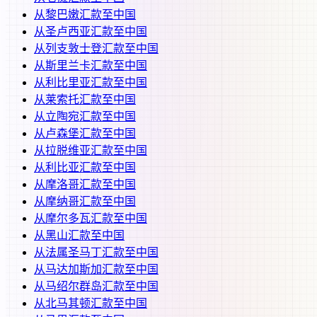
从
黎巴嫩
汇款至
中国
从
圣卢西亚
汇款至
中国
从
列支敦士登
汇款至
中国
从
斯里兰卡
汇款至
中国
从
利比里亚
汇款至
中国
从
莱索托
汇款至
中国
从
立陶宛
汇款至
中国
从
卢森堡
汇款至
中国
从
拉脱维亚
汇款至
中国
从
利比亚
汇款至
中国
从
摩洛哥
汇款至
中国
从
摩纳哥
汇款至
中国
从
摩尔多瓦
汇款至
中国
从
黑山
汇款至
中国
从
法属圣马丁
汇款至
中国
从
马达加斯加
汇款至
中国
从
马绍尔群岛
汇款至
中国
从
北马其顿
汇款至
中国