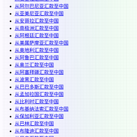
从
阿尔巴尼亚
汇款至
中国
从
亚美尼亚
汇款至
中国
从
安哥拉
汇款至
中国
从
南极洲
汇款至
中国
从
阿根廷
汇款至
中国
从
美属萨摩亚
汇款至
中国
从
奥地利
汇款至
中国
从
阿鲁巴
汇款至
中国
从
奥兰
汇款至
中国
从
阿塞拜疆
汇款至
中国
从
波黑
汇款至
中国
从
巴巴多斯
汇款至
中国
从
孟加拉国
汇款至
中国
从
比利时
汇款至
中国
从
布基纳法索
汇款至
中国
从
保加利亚
汇款至
中国
从
巴林
汇款至
中国
从
布隆迪
汇款至
中国