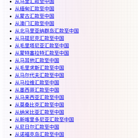
从
马里
汇款至
中国
从
缅甸
汇款至
中国
从
蒙古
汇款至
中国
从
澳门
汇款至
中国
从
北马里亚纳群岛
汇款至
中国
从
马提尼克
汇款至
中国
从
毛里塔尼亚
汇款至
中国
从
蒙特塞拉特
汇款至
中国
从
马耳他
汇款至
中国
从
毛里求斯
汇款至
中国
从
马尔代夫
汇款至
中国
从
马拉维
汇款至
中国
从
墨西哥
汇款至
中国
从
马来西亚
汇款至
中国
从
莫桑比克
汇款至
中国
从
纳米比亚
汇款至
中国
从
新喀里多尼亚
汇款至
中国
从
尼日尔
汇款至
中国
从
诺福克岛
汇款至
中国