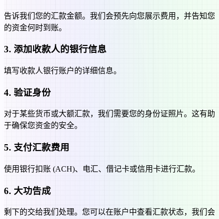
告诉我们您的汇款金额。我们会预先向您展示费用，并告知您
的资金何时到账。
3
.
添加收款人的银行信息
填写收款人银行账户的详细信息。
4
.
验证身份
对于某些货币或大额汇款，我们需要您的身份证照片。这有助
于确保您资金的安全。
5
.
支付汇款费用
使用银行扣账 (ACH)、电汇、借记卡或信用卡进行汇款。
6
.
大功告成
剩下的交给我们处理。您可以在账户中查看汇款状态，我们会