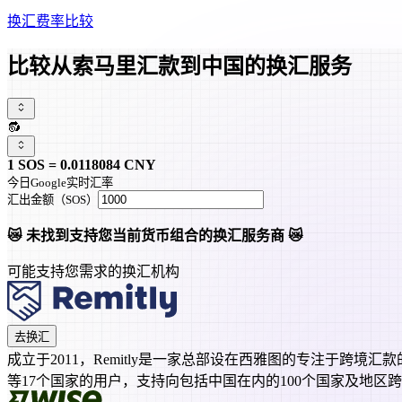
换汇费率比较
比较从索马里汇款到中国的换汇服务
🔂
1
SOS
=
0.0118084
CNY
今日Google实时汇率
汇出金额
（
SOS
）
😿 未找到支持您当前货币组合的换汇服务商 😿
可能支持您需求的换汇机构
去换汇
成立于2011，Remitly是一家总部设在西雅图的专注于跨境汇
等17个国家的用户，支持向包括中国在内的100个国家及地区