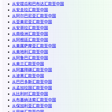
从
安提瓜和巴布达
汇款至
中国
从
安圭拉
汇款至
中国
从
阿尔巴尼亚
汇款至
中国
从
亚美尼亚
汇款至
中国
从
安哥拉
汇款至
中国
从
南极洲
汇款至
中国
从
阿根廷
汇款至
中国
从
美属萨摩亚
汇款至
中国
从
奥地利
汇款至
中国
从
阿鲁巴
汇款至
中国
从
奥兰
汇款至
中国
从
阿塞拜疆
汇款至
中国
从
波黑
汇款至
中国
从
巴巴多斯
汇款至
中国
从
孟加拉国
汇款至
中国
从
比利时
汇款至
中国
从
布基纳法索
汇款至
中国
从
保加利亚
汇款至
中国
从
巴林
汇款至
中国