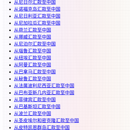
从
尼日尔
汇款至
中国
从
诺福克岛
汇款至
中国
从
尼日利亚
汇款至
中国
从
尼加拉瓜
汇款至
中国
从
荷兰
汇款至
中国
从
挪威
汇款至
中国
从
尼泊尔
汇款至
中国
从
瑙鲁
汇款至
中国
从
纽埃
汇款至
中国
从
阿曼
汇款至
中国
从
巴拿马
汇款至
中国
从
秘鲁
汇款至
中国
从
法属波利尼西亚
汇款至
中国
从
巴布亚新几内亚
汇款至
中国
从
菲律宾
汇款至
中国
从
巴基斯坦
汇款至
中国
从
波兰
汇款至
中国
从
圣皮埃尔和密克隆
汇款至
中国
从
皮特凯恩群岛
汇款至
中国