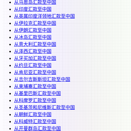
从
马恩岛
汇款至
中国
从
印度
汇款至
中国
从
英属印度洋领地
汇款至
中国
从
伊拉克
汇款至
中国
从
伊朗
汇款至
中国
从
冰岛
汇款至
中国
从
意大利
汇款至
中国
从
泽西
汇款至
中国
从
牙买加
汇款至
中国
从
约旦
汇款至
中国
从
肯尼亚
汇款至
中国
从
吉尔吉斯斯坦
汇款至
中国
从
柬埔寨
汇款至
中国
从
基里巴斯
汇款至
中国
从
科摩罗
汇款至
中国
从
圣基茨和尼维斯
汇款至
中国
从
朝鲜
汇款至
中国
从
科威特
汇款至
中国
从
开曼群岛
汇款至
中国