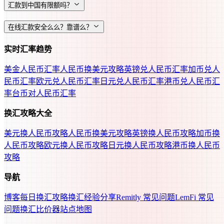
汇款到中国有限额吗？
在线汇款安全么么？靠谱么？
实时汇率趋势
美金人民币汇率
人民币换美元攻略
英镑兑人民币汇率
加币兑人
民币汇率
欧元兑人民币汇率
日元兑人民币汇率
港币兑人民币汇
率
台币对人民币汇率
换汇攻略大全
美元换人民币攻略
人民币换美元攻略
英镑换人民币攻略
加币换
人民币攻略
欧元换人民币攻略
日元换人民币攻略
港币换人民币
攻略
导航
博客
每日换汇攻略
换汇经验分享
Remitly 常见问题
LemFi 常见
问题
换汇比价器
站点地图