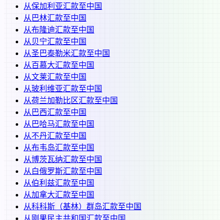
从
保加利亚
汇款至
中国
从
巴林
汇款至
中国
从
布隆迪
汇款至
中国
从
贝宁
汇款至
中国
从
圣巴泰勒米
汇款至
中国
从
百慕大
汇款至
中国
从
文莱
汇款至
中国
从
玻利维亚
汇款至
中国
从
荷兰加勒比区
汇款至
中国
从
巴西
汇款至
中国
从
巴哈马
汇款至
中国
从
不丹
汇款至
中国
从
布韦岛
汇款至
中国
从
博茨瓦纳
汇款至
中国
从
白俄罗斯
汇款至
中国
从
伯利兹
汇款至
中国
从
加拿大
汇款至
中国
从
科科斯（基林）群岛
汇款至
中国
从
刚果民主共和国
汇款至
中国