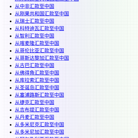
从
中非
汇款至
中国
从
刚果共和国
汇款至
中国
从
瑞士
汇款至
中国
从
科特迪瓦
汇款至
中国
从
智利
汇款至
中国
从
喀麦隆
汇款至
中国
从
哥伦比亚
汇款至
中国
从
哥斯达黎加
汇款至
中国
从
古巴
汇款至
中国
从
佛得角
汇款至
中国
从
库拉索
汇款至
中国
从
圣诞岛
汇款至
中国
从
塞浦路斯
汇款至
中国
从
捷克
汇款至
中国
从
吉布提
汇款至
中国
从
丹麦
汇款至
中国
从
多米尼克
汇款至
中国
从
多米尼加
汇款至
中国