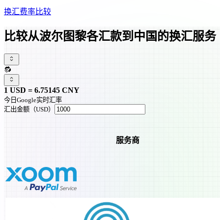
换汇费率比较
比较从波尔图黎各汇款到中国的换汇服务
🔂
1
USD
=
6.75145
CNY
今日Google实时汇率
汇出金额
（
USD
）
服务商