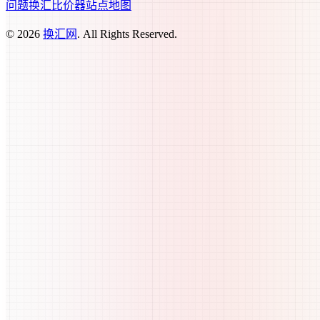
问题
换汇比价器
站点地图
©
2026
换汇网
. All Rights Reserved.