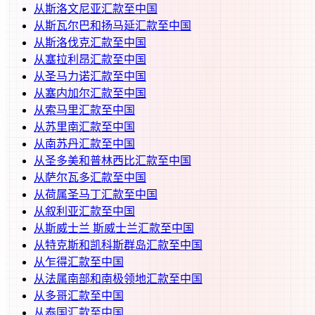
从
斯洛文尼亚
汇款至
中国
从
斯瓦尔巴和扬马延
汇款至
中国
从
斯洛伐克
汇款至
中国
从
塞拉利昂
汇款至
中国
从
圣马力诺
汇款至
中国
从
塞内加尔
汇款至
中国
从
索马里
汇款至
中国
从
苏里南
汇款至
中国
从
南苏丹
汇款至
中国
从
圣多美和普林西比
汇款至
中国
从
萨尔瓦多
汇款至
中国
从
荷属圣马丁
汇款至
中国
从
叙利亚
汇款至
中国
从
斯威士兰 斯威士兰
汇款至
中国
从
特克斯和凯科斯群岛
汇款至
中国
从
乍得
汇款至
中国
从
法属南部和南极领地
汇款至
中国
从
多哥
汇款至
中国
从
泰国
汇款至
中国