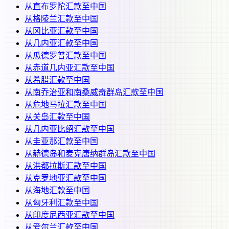
从
直布罗陀
汇款至
中国
从
格陵兰
汇款至
中国
从
冈比亚
汇款至
中国
从
几内亚
汇款至
中国
从
瓜德罗普
汇款至
中国
从
赤道几内亚
汇款至
中国
从
希腊
汇款至
中国
从
南乔治亚和南桑威奇群岛
汇款至
中国
从
危地马拉
汇款至
中国
从
关岛
汇款至
中国
从
几内亚比绍
汇款至
中国
从
圭亚那
汇款至
中国
从
赫德岛和麦克唐纳群岛
汇款至
中国
从
洪都拉斯
汇款至
中国
从
克罗地亚
汇款至
中国
从
海地
汇款至
中国
从
匈牙利
汇款至
中国
从
印度尼西亚
汇款至
中国
从
爱尔兰
汇款至
中国