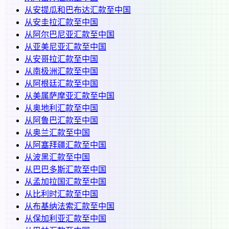
从
安提瓜和巴布达
汇款至
中国
从
安圭拉
汇款至
中国
从
阿尔巴尼亚
汇款至
中国
从
亚美尼亚
汇款至
中国
从
安哥拉
汇款至
中国
从
南极洲
汇款至
中国
从
阿根廷
汇款至
中国
从
美属萨摩亚
汇款至
中国
从
奥地利
汇款至
中国
从
阿鲁巴
汇款至
中国
从
奥兰
汇款至
中国
从
阿塞拜疆
汇款至
中国
从
波黑
汇款至
中国
从
巴巴多斯
汇款至
中国
从
孟加拉国
汇款至
中国
从
比利时
汇款至
中国
从
布基纳法索
汇款至
中国
从
保加利亚
汇款至
中国