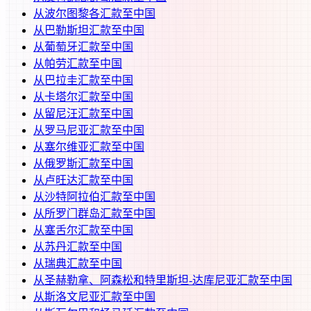
从
波尔图黎各
汇款至
中国
从
巴勒斯坦
汇款至
中国
从
葡萄牙
汇款至
中国
从
帕劳
汇款至
中国
从
巴拉圭
汇款至
中国
从
卡塔尔
汇款至
中国
从
留尼汪
汇款至
中国
从
罗马尼亚
汇款至
中国
从
塞尔维亚
汇款至
中国
从
俄罗斯
汇款至
中国
从
卢旺达
汇款至
中国
从
沙特阿拉伯
汇款至
中国
从
所罗门群岛
汇款至
中国
从
塞舌尔
汇款至
中国
从
苏丹
汇款至
中国
从
瑞典
汇款至
中国
从
圣赫勒拿、阿森松和特里斯坦-达库尼亚
汇款至
中国
从
斯洛文尼亚
汇款至
中国