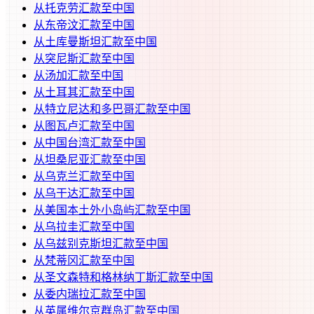
从
托克劳
汇款至
中国
从
东帝汶
汇款至
中国
从
土库曼斯坦
汇款至
中国
从
突尼斯
汇款至
中国
从
汤加
汇款至
中国
从
土耳其
汇款至
中国
从
特立尼达和多巴哥
汇款至
中国
从
图瓦卢
汇款至
中国
从
中国台湾
汇款至
中国
从
坦桑尼亚
汇款至
中国
从
乌克兰
汇款至
中国
从
乌干达
汇款至
中国
从
美国本土外小岛屿
汇款至
中国
从
乌拉圭
汇款至
中国
从
乌兹别克斯坦
汇款至
中国
从
梵蒂冈
汇款至
中国
从
圣文森特和格林纳丁斯
汇款至
中国
从
委内瑞拉
汇款至
中国
从
英属维尔京群岛
汇款至
中国