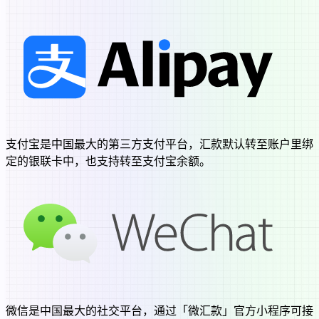
支付宝是中国最大的第三方支付平台，汇款默认转至账户里绑
定的银联卡中，也支持转至支付宝余额。
微信是中国最大的社交平台，通过「微汇款」官方小程序可接