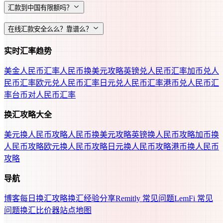
汇款到中国有限额吗？
在线汇款安全么么？靠谱么？
实时汇率趋势
美金人民币汇率
人民币换美元攻略
英镑兑人民币汇率
加币兑人
民币汇率
欧元兑人民币汇率
日元兑人民币汇率
港币兑人民币汇
率
台币对人民币汇率
换汇攻略大全
美元换人民币攻略
人民币换美元攻略
英镑换人民币攻略
加币换
人民币攻略
欧元换人民币攻略
日元换人民币攻略
港币换人民币
攻略
导航
博客
每日换汇攻略
换汇经验分享
Remitly 常见问题
LemFi 常见
问题
换汇比价器
站点地图