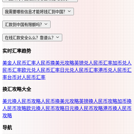
我需要哪些信息才能将钱汇到中国？
汇款到中国有限额吗？
在线汇款安全么么？靠谱么？
实时汇率趋势
美金人民币汇率
人民币换美元攻略
英镑兑人民币汇率
加币兑人
民币汇率
欧元兑人民币汇率
日元兑人民币汇率
港币兑人民币汇
率
台币对人民币汇率
换汇攻略大全
美元换人民币攻略
人民币换美元攻略
英镑换人民币攻略
加币换
人民币攻略
欧元换人民币攻略
日元换人民币攻略
港币换人民币
攻略
导航