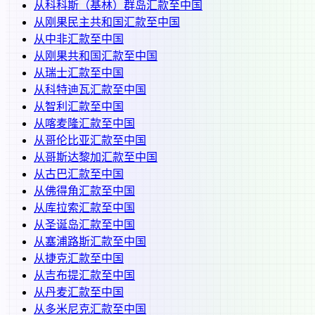
从
科科斯（基林）群岛
汇款至
中国
从
刚果民主共和国
汇款至
中国
从
中非
汇款至
中国
从
刚果共和国
汇款至
中国
从
瑞士
汇款至
中国
从
科特迪瓦
汇款至
中国
从
智利
汇款至
中国
从
喀麦隆
汇款至
中国
从
哥伦比亚
汇款至
中国
从
哥斯达黎加
汇款至
中国
从
古巴
汇款至
中国
从
佛得角
汇款至
中国
从
库拉索
汇款至
中国
从
圣诞岛
汇款至
中国
从
塞浦路斯
汇款至
中国
从
捷克
汇款至
中国
从
吉布提
汇款至
中国
从
丹麦
汇款至
中国
从
多米尼克
汇款至
中国