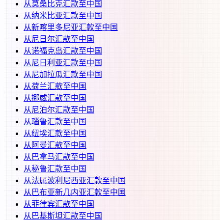
从
莫桑比克
汇款至
中国
从
纳米比亚
汇款至
中国
从
新喀里多尼亚
汇款至
中国
从
尼日尔
汇款至
中国
从
诺福克岛
汇款至
中国
从
尼日利亚
汇款至
中国
从
尼加拉瓜
汇款至
中国
从
荷兰
汇款至
中国
从
挪威
汇款至
中国
从
尼泊尔
汇款至
中国
从
瑙鲁
汇款至
中国
从
纽埃
汇款至
中国
从
阿曼
汇款至
中国
从
巴拿马
汇款至
中国
从
秘鲁
汇款至
中国
从
法属波利尼西亚
汇款至
中国
从
巴布亚新几内亚
汇款至
中国
从
菲律宾
汇款至
中国
从
巴基斯坦
汇款至
中国