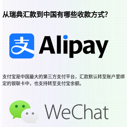
从瑞典
汇款到
中国
有哪些收款方式？
支付宝是中国最大的第三方支付平台，汇款默认转至账户里绑
定的银联卡中，也支持转至支付宝余额。