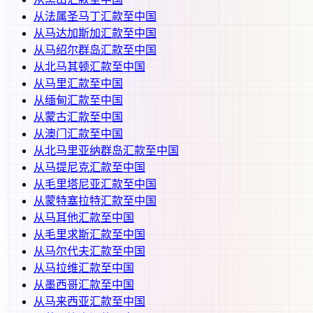
从
法属圣马丁
汇款至
中国
从
马达加斯加
汇款至
中国
从
马绍尔群岛
汇款至
中国
从
北马其顿
汇款至
中国
从
马里
汇款至
中国
从
缅甸
汇款至
中国
从
蒙古
汇款至
中国
从
澳门
汇款至
中国
从
北马里亚纳群岛
汇款至
中国
从
马提尼克
汇款至
中国
从
毛里塔尼亚
汇款至
中国
从
蒙特塞拉特
汇款至
中国
从
马耳他
汇款至
中国
从
毛里求斯
汇款至
中国
从
马尔代夫
汇款至
中国
从
马拉维
汇款至
中国
从
墨西哥
汇款至
中国
从
马来西亚
汇款至
中国