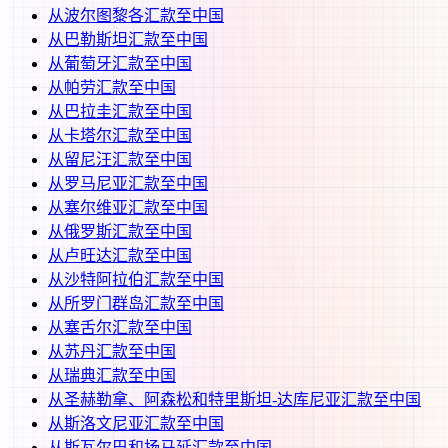
从
波尔图黎各
汇款至
中国
从
巴勒斯坦
汇款至
中国
从
葡萄牙
汇款至
中国
从
帕劳
汇款至
中国
从
巴拉圭
汇款至
中国
从
卡塔尔
汇款至
中国
从
留尼汪
汇款至
中国
从
罗马尼亚
汇款至
中国
从
塞尔维亚
汇款至
中国
从
俄罗斯
汇款至
中国
从
卢旺达
汇款至
中国
从
沙特阿拉伯
汇款至
中国
从
所罗门群岛
汇款至
中国
从
塞舌尔
汇款至
中国
从
苏丹
汇款至
中国
从
瑞典
汇款至
中国
从
圣赫勒拿、阿森松和特里斯坦-达库尼亚
汇款至
中国
从
斯洛文尼亚
汇款至
中国
从
斯瓦尔巴和扬马延
汇款至
中国