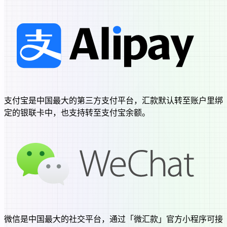
支付宝是中国最大的第三方支付平台，汇款默认转至账户里绑
定的银联卡中，也支持转至支付宝余额。
微信是中国最大的社交平台，通过「微汇款」官方小程序可接