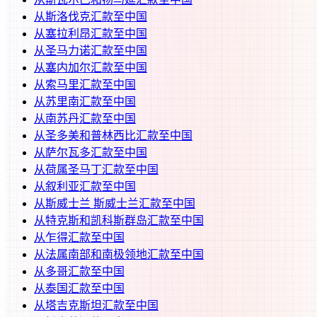
从
斯洛伐克
汇款至
中国
从
塞拉利昂
汇款至
中国
从
圣马力诺
汇款至
中国
从
塞内加尔
汇款至
中国
从
索马里
汇款至
中国
从
苏里南
汇款至
中国
从
南苏丹
汇款至
中国
从
圣多美和普林西比
汇款至
中国
从
萨尔瓦多
汇款至
中国
从
荷属圣马丁
汇款至
中国
从
叙利亚
汇款至
中国
从
斯威士兰 斯威士兰
汇款至
中国
从
特克斯和凯科斯群岛
汇款至
中国
从
乍得
汇款至
中国
从
法属南部和南极领地
汇款至
中国
从
多哥
汇款至
中国
从
泰国
汇款至
中国
从
塔吉克斯坦
汇款至
中国