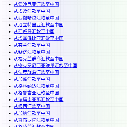
从
爱沙尼亚
汇款至
中国
从
埃及
汇款至
中国
从
西撒哈拉
汇款至
中国
从
厄立特里亚
汇款至
中国
从
西班牙
汇款至
中国
从
埃塞俄比亚
汇款至
中国
从
芬兰
汇款至
中国
从
斐济
汇款至
中国
从
福克兰群岛
汇款至
中国
从
密克罗尼西亚联邦
汇款至
中国
从
法罗群岛
汇款至
中国
从
加蓬
汇款至
中国
从
格林纳达
汇款至
中国
从
格鲁吉亚
汇款至
中国
从
法属圭亚那
汇款至
中国
从
根西
汇款至
中国
从
加纳
汇款至
中国
从
直布罗陀
汇款至
中国
从
格陵兰
汇款至
中国