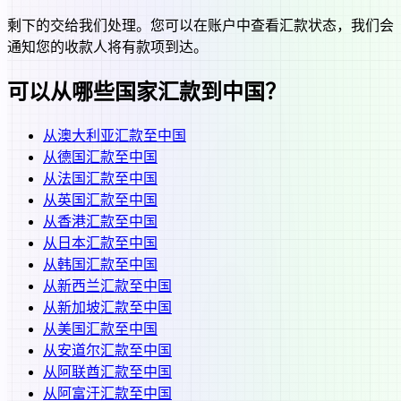
剩下的交给我们处理。您可以在账户中查看汇款状态，我们会
通知您的收款人将有款项到达。
可以从哪些国家汇款到
中国
？
从
澳大利亚
汇款至
中国
从
德国
汇款至
中国
从
法国
汇款至
中国
从
英国
汇款至
中国
从
香港
汇款至
中国
从
日本
汇款至
中国
从
韩国
汇款至
中国
从
新西兰
汇款至
中国
从
新加坡
汇款至
中国
从
美国
汇款至
中国
从
安道尔
汇款至
中国
从
阿联酋
汇款至
中国
从
阿富汗
汇款至
中国