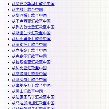
从
哈萨克斯坦
汇款至
中国
从
老挝
汇款至
中国
从
黎巴嫩
汇款至
中国
从
圣卢西亚
汇款至
中国
从
列支敦士登
汇款至
中国
从
斯里兰卡
汇款至
中国
从
利比里亚
汇款至
中国
从
莱索托
汇款至
中国
从
立陶宛
汇款至
中国
从
卢森堡
汇款至
中国
从
拉脱维亚
汇款至
中国
从
利比亚
汇款至
中国
从
摩洛哥
汇款至
中国
从
摩纳哥
汇款至
中国
从
摩尔多瓦
汇款至
中国
从
黑山
汇款至
中国
从
法属圣马丁
汇款至
中国
从
马达加斯加
汇款至
中国
从
马绍尔群岛
汇款至
中国