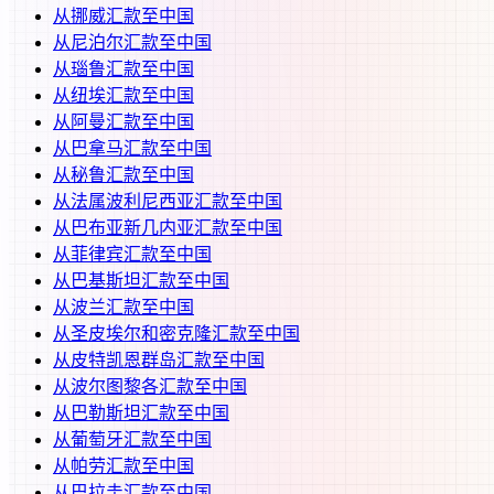
从
挪威
汇款至
中国
从
尼泊尔
汇款至
中国
从
瑙鲁
汇款至
中国
从
纽埃
汇款至
中国
从
阿曼
汇款至
中国
从
巴拿马
汇款至
中国
从
秘鲁
汇款至
中国
从
法属波利尼西亚
汇款至
中国
从
巴布亚新几内亚
汇款至
中国
从
菲律宾
汇款至
中国
从
巴基斯坦
汇款至
中国
从
波兰
汇款至
中国
从
圣皮埃尔和密克隆
汇款至
中国
从
皮特凯恩群岛
汇款至
中国
从
波尔图黎各
汇款至
中国
从
巴勒斯坦
汇款至
中国
从
葡萄牙
汇款至
中国
从
帕劳
汇款至
中国
从
巴拉圭
汇款至
中国