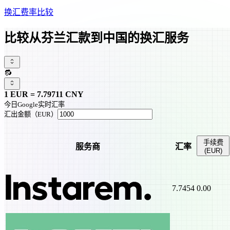
换汇费率比较
比较从芬兰汇款到中国的换汇服务
🔂
1
EUR
=
7.79711
CNY
今日Google实时汇率
汇出金额
（
EUR
）
手续费
服务商
汇率
(
EUR
)
7.7454
0.00