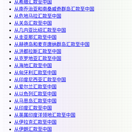
从
希腊
汇款至
中国
从
南乔治亚和南桑威奇群岛
汇款至
中国
从
危地马拉
汇款至
中国
从
关岛
汇款至
中国
从
几内亚比绍
汇款至
中国
从
圭亚那
汇款至
中国
从
赫德岛和麦克唐纳群岛
汇款至
中国
从
洪都拉斯
汇款至
中国
从
克罗地亚
汇款至
中国
从
海地
汇款至
中国
从
匈牙利
汇款至
中国
从
印度尼西亚
汇款至
中国
从
爱尔兰
汇款至
中国
从
以色列
汇款至
中国
从
马恩岛
汇款至
中国
从
印度
汇款至
中国
从
英属印度洋领地
汇款至
中国
从
伊拉克
汇款至
中国
从
伊朗
汇款至
中国