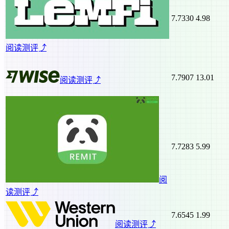
7.7330
4.98
阅读测评⤴
7.7907
13.01
阅读测评⤴
7.7283
5.99
阅
读测评⤴
7.6545
1.99
阅读测评⤴