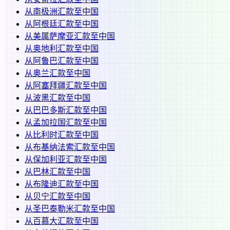
从
南极洲
汇款至
中国
从
阿根廷
汇款至
中国
从
美属萨摩亚
汇款至
中国
从
奥地利
汇款至
中国
从
阿鲁巴
汇款至
中国
从
奥兰
汇款至
中国
从
阿塞拜疆
汇款至
中国
从
波黑
汇款至
中国
从
巴巴多斯
汇款至
中国
从
孟加拉国
汇款至
中国
从
比利时
汇款至
中国
从
布基纳法索
汇款至
中国
从
保加利亚
汇款至
中国
从
巴林
汇款至
中国
从
布隆迪
汇款至
中国
从
贝宁
汇款至
中国
从
圣巴泰勒米
汇款至
中国
从
百慕大
汇款至
中国