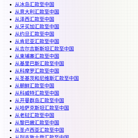
从
冰岛
汇款至
中国
从
意大利
汇款至
中国
从
泽西
汇款至
中国
从
牙买加
汇款至
中国
从
约旦
汇款至
中国
从
肯尼亚
汇款至
中国
从
吉尔吉斯斯坦
汇款至
中国
从
柬埔寨
汇款至
中国
从
基里巴斯
汇款至
中国
从
科摩罗
汇款至
中国
从
圣基茨和尼维斯
汇款至
中国
从
朝鲜
汇款至
中国
从
科威特
汇款至
中国
从
开曼群岛
汇款至
中国
从
哈萨克斯坦
汇款至
中国
从
老挝
汇款至
中国
从
黎巴嫩
汇款至
中国
从
圣卢西亚
汇款至
中国
从
列支敦士登
汇款至
中国