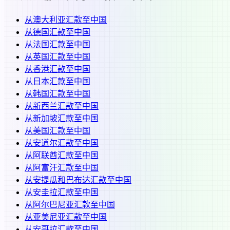
从
澳大利亚
汇款至
中国
从
德国
汇款至
中国
从
法国
汇款至
中国
从
英国
汇款至
中国
从
香港
汇款至
中国
从
日本
汇款至
中国
从
韩国
汇款至
中国
从
新西兰
汇款至
中国
从
新加坡
汇款至
中国
从
美国
汇款至
中国
从
安道尔
汇款至
中国
从
阿联酋
汇款至
中国
从
阿富汗
汇款至
中国
从
安提瓜和巴布达
汇款至
中国
从
安圭拉
汇款至
中国
从
阿尔巴尼亚
汇款至
中国
从
亚美尼亚
汇款至
中国
从
安哥拉
汇款至
中国