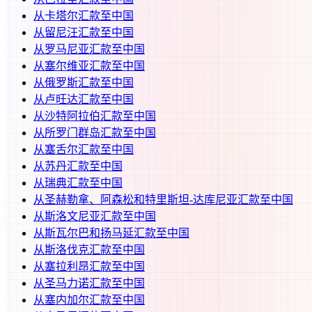
从
卡塔尔
汇款至
中国
从
留尼汪
汇款至
中国
从
罗马尼亚
汇款至
中国
从
塞尔维亚
汇款至
中国
从
俄罗斯
汇款至
中国
从
卢旺达
汇款至
中国
从
沙特阿拉伯
汇款至
中国
从
所罗门群岛
汇款至
中国
从
塞舌尔
汇款至
中国
从
苏丹
汇款至
中国
从
瑞典
汇款至
中国
从
圣赫勒拿、阿森松和特里斯坦-达库尼亚
汇款至
中国
从
斯洛文尼亚
汇款至
中国
从
斯瓦尔巴和扬马延
汇款至
中国
从
斯洛伐克
汇款至
中国
从
塞拉利昂
汇款至
中国
从
圣马力诺
汇款至
中国
从
塞内加尔
汇款至
中国