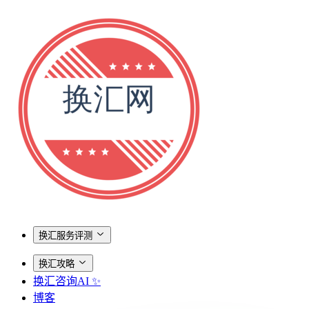
换汇服务评测
换汇攻略
换汇咨询AI ✨
博客