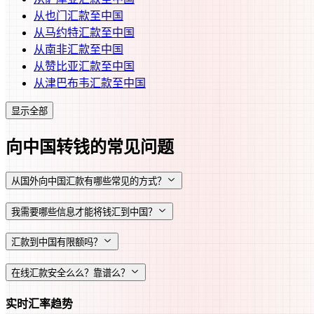
从
也门
汇款至
中国
从
马约特
汇款至
中国
从
南非
汇款至
中国
从
赞比亚
汇款至
中国
从
津巴布韦
汇款至
中国
显示全部
向
中国
转钱的常见问题
从国外向中国汇款有哪些常见的方式？
我需要哪些信息才能将钱汇到中国？
汇款到中国有限额吗？
在线汇款安全么么？靠谱么？
实时汇率趋势