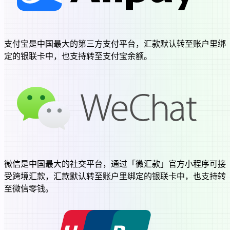
支付宝是中国最大的第三方支付平台，汇款默认转至账户里绑
定的银联卡中，也支持转至支付宝余额。
微信是中国最大的社交平台，通过「微汇款」官方小程序可接
受跨境汇款，汇款默认转至账户里绑定的银联卡中，也支持转
至微信零钱。