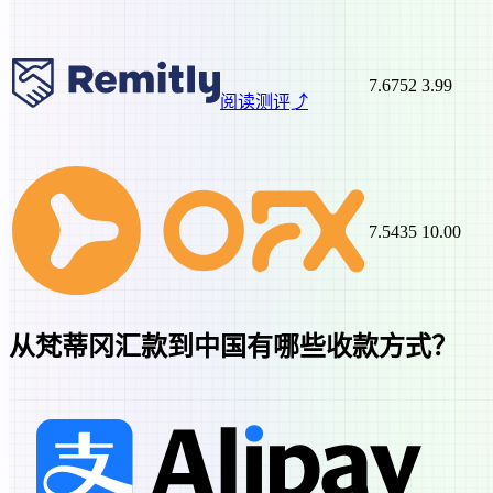
7.6752
3.99
阅读测评⤴
7.5435
10.00
从梵蒂冈
汇款到
中国
有哪些收款方式？