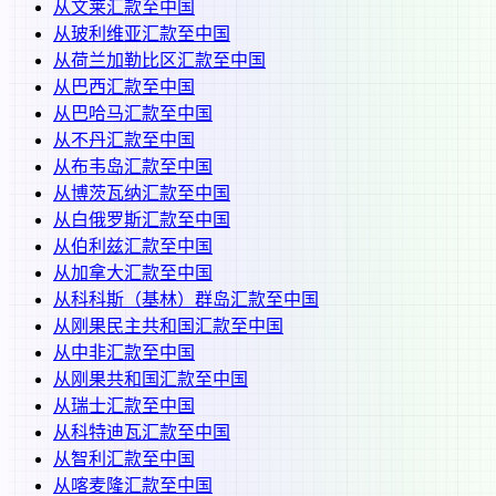
从
文莱
汇款至
中国
从
玻利维亚
汇款至
中国
从
荷兰加勒比区
汇款至
中国
从
巴西
汇款至
中国
从
巴哈马
汇款至
中国
从
不丹
汇款至
中国
从
布韦岛
汇款至
中国
从
博茨瓦纳
汇款至
中国
从
白俄罗斯
汇款至
中国
从
伯利兹
汇款至
中国
从
加拿大
汇款至
中国
从
科科斯（基林）群岛
汇款至
中国
从
刚果民主共和国
汇款至
中国
从
中非
汇款至
中国
从
刚果共和国
汇款至
中国
从
瑞士
汇款至
中国
从
科特迪瓦
汇款至
中国
从
智利
汇款至
中国
从
喀麦隆
汇款至
中国