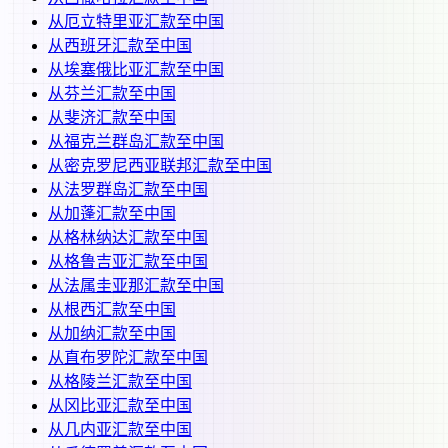
从
厄立特里亚
汇款至
中国
从
西班牙
汇款至
中国
从
埃塞俄比亚
汇款至
中国
从
芬兰
汇款至
中国
从
斐济
汇款至
中国
从
福克兰群岛
汇款至
中国
从
密克罗尼西亚联邦
汇款至
中国
从
法罗群岛
汇款至
中国
从
加蓬
汇款至
中国
从
格林纳达
汇款至
中国
从
格鲁吉亚
汇款至
中国
从
法属圭亚那
汇款至
中国
从
根西
汇款至
中国
从
加纳
汇款至
中国
从
直布罗陀
汇款至
中国
从
格陵兰
汇款至
中国
从
冈比亚
汇款至
中国
从
几内亚
汇款至
中国