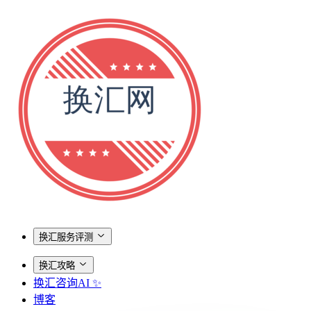
换汇服务评测
换汇攻略
换汇咨询AI ✨
博客