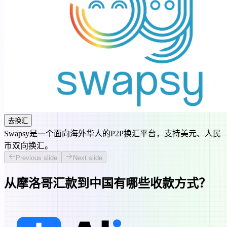
去换汇
Swapsy是一个面向海外华人的P2P换汇平台，支持美元、人民
币双向换汇。
Previous slide
Next slide
从摩洛哥
汇款到
中国
有哪些收款方式？