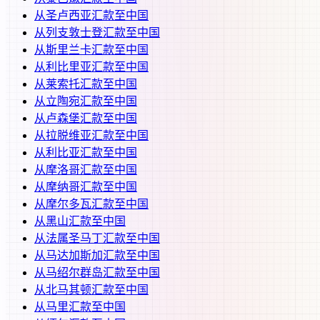
从
圣卢西亚
汇款至
中国
从
列支敦士登
汇款至
中国
从
斯里兰卡
汇款至
中国
从
利比里亚
汇款至
中国
从
莱索托
汇款至
中国
从
立陶宛
汇款至
中国
从
卢森堡
汇款至
中国
从
拉脱维亚
汇款至
中国
从
利比亚
汇款至
中国
从
摩洛哥
汇款至
中国
从
摩纳哥
汇款至
中国
从
摩尔多瓦
汇款至
中国
从
黑山
汇款至
中国
从
法属圣马丁
汇款至
中国
从
马达加斯加
汇款至
中国
从
马绍尔群岛
汇款至
中国
从
北马其顿
汇款至
中国
从
马里
汇款至
中国