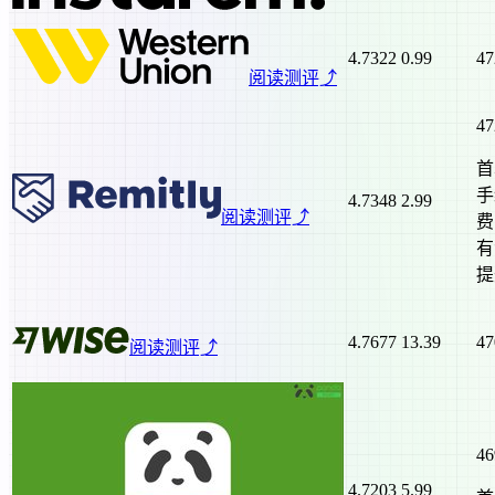
4.7322
0.99
47
阅读测评⤴
47
首
手
4.7348
2.99
阅读测评⤴
费
有
提
4.7677
13.39
47
阅读测评⤴
46
4.7203
5.99