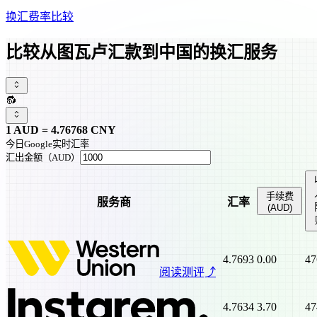
换汇费率比较
比较从图瓦卢汇款到中国的换汇服务
🔂
1
AUD
=
4.76768
CNY
今日Google实时汇率
汇出金额
（
AUD
）
手续费
服务商
汇率
(
AUD
)
4.7693
0.00
47
阅读测评⤴
4.7634
3.70
47