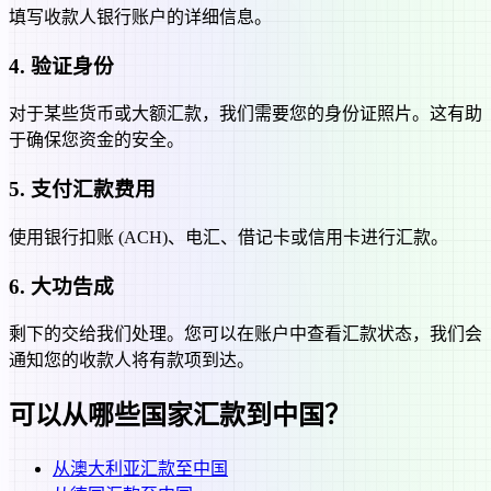
填写收款人银行账户的详细信息。
4
.
验证身份
对于某些货币或大额汇款，我们需要您的身份证照片。这有助
于确保您资金的安全。
5
.
支付汇款费用
使用银行扣账 (ACH)、电汇、借记卡或信用卡进行汇款。
6
.
大功告成
剩下的交给我们处理。您可以在账户中查看汇款状态，我们会
通知您的收款人将有款项到达。
可以从哪些国家汇款到
中国
？
从
澳大利亚
汇款至
中国