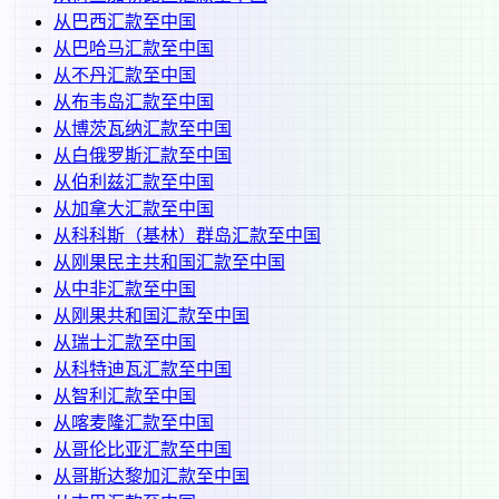
从
巴西
汇款至
中国
从
巴哈马
汇款至
中国
从
不丹
汇款至
中国
从
布韦岛
汇款至
中国
从
博茨瓦纳
汇款至
中国
从
白俄罗斯
汇款至
中国
从
伯利兹
汇款至
中国
从
加拿大
汇款至
中国
从
科科斯（基林）群岛
汇款至
中国
从
刚果民主共和国
汇款至
中国
从
中非
汇款至
中国
从
刚果共和国
汇款至
中国
从
瑞士
汇款至
中国
从
科特迪瓦
汇款至
中国
从
智利
汇款至
中国
从
喀麦隆
汇款至
中国
从
哥伦比亚
汇款至
中国
从
哥斯达黎加
汇款至
中国