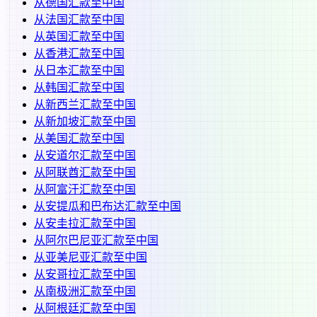
从
德国
汇款至
中国
从
法国
汇款至
中国
从
英国
汇款至
中国
从
香港
汇款至
中国
从
日本
汇款至
中国
从
韩国
汇款至
中国
从
新西兰
汇款至
中国
从
新加坡
汇款至
中国
从
美国
汇款至
中国
从
安道尔
汇款至
中国
从
阿联酋
汇款至
中国
从
阿富汗
汇款至
中国
从
安提瓜和巴布达
汇款至
中国
从
安圭拉
汇款至
中国
从
阿尔巴尼亚
汇款至
中国
从
亚美尼亚
汇款至
中国
从
安哥拉
汇款至
中国
从
南极洲
汇款至
中国
从
阿根廷
汇款至
中国