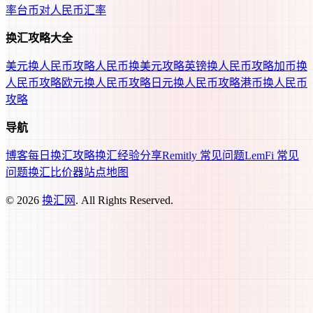
率
台币对人民币汇率
换汇攻略大全
美元换人民币攻略
人民币换美元攻略
英镑换人民币攻略
加币换
人民币攻略
欧元换人民币攻略
日元换人民币攻略
港币换人民币
攻略
导航
博客
每日换汇攻略
换汇经验分享
Remitly 常见问题
LemFi 常见
问题
换汇比价器
站点地图
©
2026
换汇网
. All Rights Reserved.