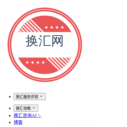
换汇服务评测
换汇攻略
换汇咨询AI ✨
博客