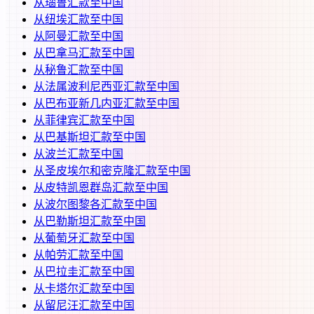
从
瑙鲁
汇款至
中国
从
纽埃
汇款至
中国
从
阿曼
汇款至
中国
从
巴拿马
汇款至
中国
从
秘鲁
汇款至
中国
从
法属波利尼西亚
汇款至
中国
从
巴布亚新几内亚
汇款至
中国
从
菲律宾
汇款至
中国
从
巴基斯坦
汇款至
中国
从
波兰
汇款至
中国
从
圣皮埃尔和密克隆
汇款至
中国
从
皮特凯恩群岛
汇款至
中国
从
波尔图黎各
汇款至
中国
从
巴勒斯坦
汇款至
中国
从
葡萄牙
汇款至
中国
从
帕劳
汇款至
中国
从
巴拉圭
汇款至
中国
从
卡塔尔
汇款至
中国
从
留尼汪
汇款至
中国