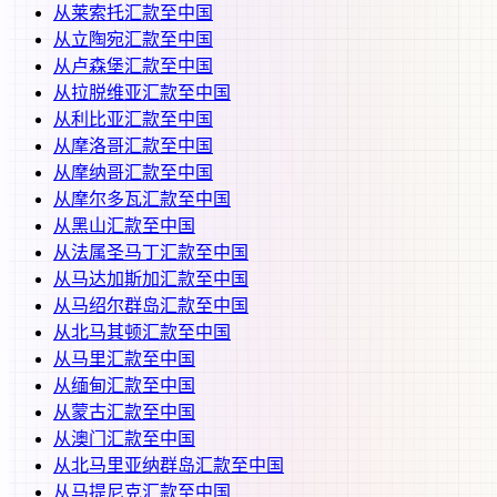
从
莱索托
汇款至
中国
从
立陶宛
汇款至
中国
从
卢森堡
汇款至
中国
从
拉脱维亚
汇款至
中国
从
利比亚
汇款至
中国
从
摩洛哥
汇款至
中国
从
摩纳哥
汇款至
中国
从
摩尔多瓦
汇款至
中国
从
黑山
汇款至
中国
从
法属圣马丁
汇款至
中国
从
马达加斯加
汇款至
中国
从
马绍尔群岛
汇款至
中国
从
北马其顿
汇款至
中国
从
马里
汇款至
中国
从
缅甸
汇款至
中国
从
蒙古
汇款至
中国
从
澳门
汇款至
中国
从
北马里亚纳群岛
汇款至
中国
从
马提尼克
汇款至
中国