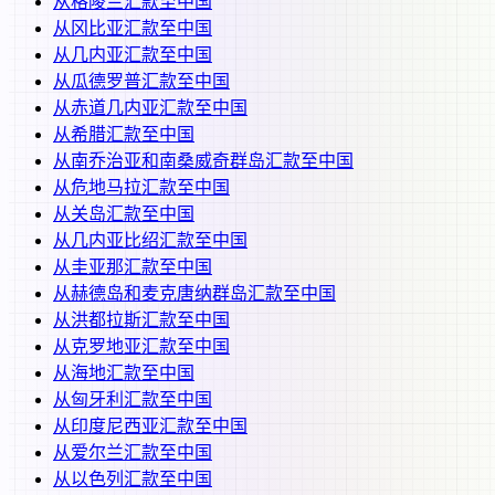
从
格陵兰
汇款至
中国
从
冈比亚
汇款至
中国
从
几内亚
汇款至
中国
从
瓜德罗普
汇款至
中国
从
赤道几内亚
汇款至
中国
从
希腊
汇款至
中国
从
南乔治亚和南桑威奇群岛
汇款至
中国
从
危地马拉
汇款至
中国
从
关岛
汇款至
中国
从
几内亚比绍
汇款至
中国
从
圭亚那
汇款至
中国
从
赫德岛和麦克唐纳群岛
汇款至
中国
从
洪都拉斯
汇款至
中国
从
克罗地亚
汇款至
中国
从
海地
汇款至
中国
从
匈牙利
汇款至
中国
从
印度尼西亚
汇款至
中国
从
爱尔兰
汇款至
中国
从
以色列
汇款至
中国