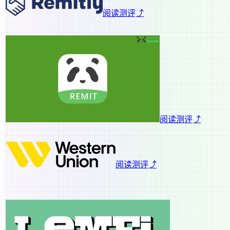
阅读测评⤴
阅读测评⤴
阅读测评⤴