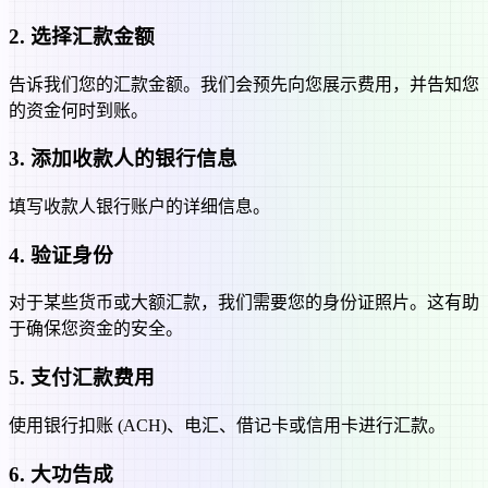
2
.
选择汇款金额
告诉我们您的汇款金额。我们会预先向您展示费用，并告知您
的资金何时到账。
3
.
添加收款人的银行信息
填写收款人银行账户的详细信息。
4
.
验证身份
对于某些货币或大额汇款，我们需要您的身份证照片。这有助
于确保您资金的安全。
5
.
支付汇款费用
使用银行扣账 (ACH)、电汇、借记卡或信用卡进行汇款。
6
.
大功告成