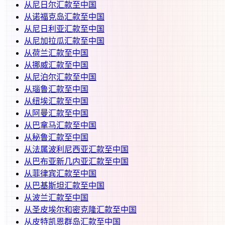
从
尼日尔
汇款至
中国
从
诺福克岛
汇款至
中国
从
尼日利亚
汇款至
中国
从
尼加拉瓜
汇款至
中国
从
荷兰
汇款至
中国
从
挪威
汇款至
中国
从
尼泊尔
汇款至
中国
从
瑙鲁
汇款至
中国
从
纽埃
汇款至
中国
从
阿曼
汇款至
中国
从
巴拿马
汇款至
中国
从
秘鲁
汇款至
中国
从
法属波利尼西亚
汇款至
中国
从
巴布亚新几内亚
汇款至
中国
从
菲律宾
汇款至
中国
从
巴基斯坦
汇款至
中国
从
波兰
汇款至
中国
从
圣皮埃尔和密克隆
汇款至
中国
从
皮特凯恩群岛
汇款至
中国