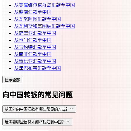
从
美属维尔京群岛
汇款至
中国
从
越南
汇款至
中国
从
瓦努阿图
汇款至
中国
从
瓦利斯和富图纳
汇款至
中国
从
萨摩亚
汇款至
中国
从
也门
汇款至
中国
从
马约特
汇款至
中国
从
南非
汇款至
中国
从
赞比亚
汇款至
中国
从
津巴布韦
汇款至
中国
显示全部
向
中国
转钱的常见问题
从国外向中国汇款有哪些常见的方式？
我需要哪些信息才能将钱汇到中国？