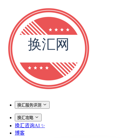
换汇服务评测
换汇攻略
换汇咨询AI ✨
博客