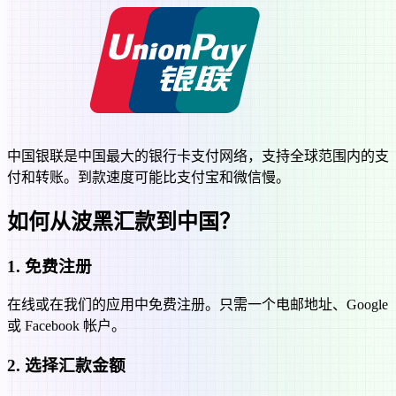
中国银联是中国最大的银行卡支付网络，支持全球范围内的支
付和转账。到款速度可能比支付宝和微信慢。
如何从波黑汇款到中国？
1
.
免费注册
在线或在我们的应用中免费注册。只需一个电邮地址、Google
或 Facebook 帐户。
2
.
选择汇款金额