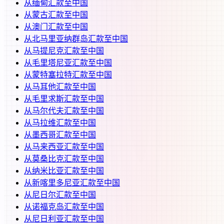
从
缅甸
汇款至
中国
从
蒙古
汇款至
中国
从
澳门
汇款至
中国
从
北马里亚纳群岛
汇款至
中国
从
马提尼克
汇款至
中国
从
毛里塔尼亚
汇款至
中国
从
蒙特塞拉特
汇款至
中国
从
马耳他
汇款至
中国
从
毛里求斯
汇款至
中国
从
马尔代夫
汇款至
中国
从
马拉维
汇款至
中国
从
墨西哥
汇款至
中国
从
马来西亚
汇款至
中国
从
莫桑比克
汇款至
中国
从
纳米比亚
汇款至
中国
从
新喀里多尼亚
汇款至
中国
从
尼日尔
汇款至
中国
从
诺福克岛
汇款至
中国
从
尼日利亚
汇款至
中国