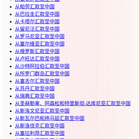
从
帕劳
汇款至
中国
从
巴拉圭
汇款至
中国
从
卡塔尔
汇款至
中国
从
留尼汪
汇款至
中国
从
罗马尼亚
汇款至
中国
从
塞尔维亚
汇款至
中国
从
俄罗斯
汇款至
中国
从
卢旺达
汇款至
中国
从
沙特阿拉伯
汇款至
中国
从
所罗门群岛
汇款至
中国
从
塞舌尔
汇款至
中国
从
苏丹
汇款至
中国
从
瑞典
汇款至
中国
从
圣赫勒拿、阿森松和特里斯坦-达库尼亚
汇款至
中国
从
斯洛文尼亚
汇款至
中国
从
斯瓦尔巴和扬马延
汇款至
中国
从
斯洛伐克
汇款至
中国
从
塞拉利昂
汇款至
中国