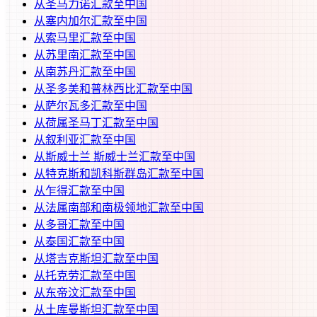
从
圣马力诺
汇款至
中国
从
塞内加尔
汇款至
中国
从
索马里
汇款至
中国
从
苏里南
汇款至
中国
从
南苏丹
汇款至
中国
从
圣多美和普林西比
汇款至
中国
从
萨尔瓦多
汇款至
中国
从
荷属圣马丁
汇款至
中国
从
叙利亚
汇款至
中国
从
斯威士兰 斯威士兰
汇款至
中国
从
特克斯和凯科斯群岛
汇款至
中国
从
乍得
汇款至
中国
从
法属南部和南极领地
汇款至
中国
从
多哥
汇款至
中国
从
泰国
汇款至
中国
从
塔吉克斯坦
汇款至
中国
从
托克劳
汇款至
中国
从
东帝汶
汇款至
中国
从
土库曼斯坦
汇款至
中国