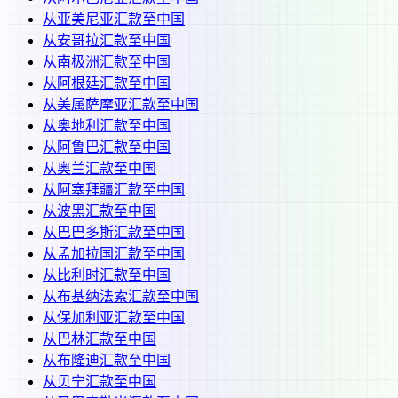
从
亚美尼亚
汇款至
中国
从
安哥拉
汇款至
中国
从
南极洲
汇款至
中国
从
阿根廷
汇款至
中国
从
美属萨摩亚
汇款至
中国
从
奥地利
汇款至
中国
从
阿鲁巴
汇款至
中国
从
奥兰
汇款至
中国
从
阿塞拜疆
汇款至
中国
从
波黑
汇款至
中国
从
巴巴多斯
汇款至
中国
从
孟加拉国
汇款至
中国
从
比利时
汇款至
中国
从
布基纳法索
汇款至
中国
从
保加利亚
汇款至
中国
从
巴林
汇款至
中国
从
布隆迪
汇款至
中国
从
贝宁
汇款至
中国