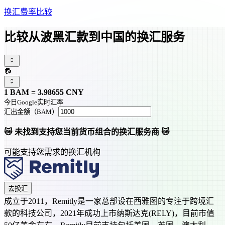
换汇费率比较
比较从波黑汇款到中国的换汇服务
🔂
1
BAM
=
3.98655
CNY
今日Google实时汇率
汇出金额
（
BAM
）
😿 未找到支持您当前货币组合的换汇服务商 😿
可能支持您需求的换汇机构
去换汇
成立于2011，Remitly是一家总部设在西雅图的专注于跨境汇
款的科技公司，2021年成功上市纳斯达克(RELY)，目前市值