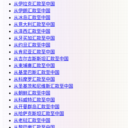
从
伊拉克
汇款至
中国
从
伊朗
汇款至
中国
从
冰岛
汇款至
中国
从
意大利
汇款至
中国
从
泽西
汇款至
中国
从
牙买加
汇款至
中国
从
约旦
汇款至
中国
从
肯尼亚
汇款至
中国
从
吉尔吉斯斯坦
汇款至
中国
从
柬埔寨
汇款至
中国
从
基里巴斯
汇款至
中国
从
科摩罗
汇款至
中国
从
圣基茨和尼维斯
汇款至
中国
从
朝鲜
汇款至
中国
从
科威特
汇款至
中国
从
开曼群岛
汇款至
中国
从
哈萨克斯坦
汇款至
中国
从
老挝
汇款至
中国
从
黎巴嫩
汇款至
中国