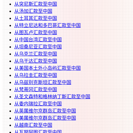
从
突尼斯
汇款至
中国
从
汤加
汇款至
中国
从
土耳其
汇款至
中国
从
特立尼达和多巴哥
汇款至
中国
从
图瓦卢
汇款至
中国
从
中国台湾
汇款至
中国
从
坦桑尼亚
汇款至
中国
从
乌克兰
汇款至
中国
从
乌干达
汇款至
中国
从
美国本土外小岛屿
汇款至
中国
从
乌拉圭
汇款至
中国
从
乌兹别克斯坦
汇款至
中国
从
梵蒂冈
汇款至
中国
从
圣文森特和格林纳丁斯
汇款至
中国
从
委内瑞拉
汇款至
中国
从
英属维尔京群岛
汇款至
中国
从
美属维尔京群岛
汇款至
中国
从
越南
汇款至
中国
从
瓦努阿图
汇款至
中国