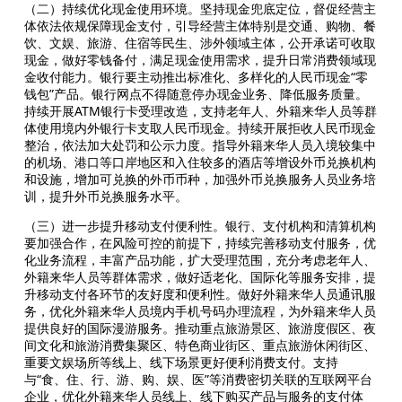
（二）持续优化现金使用环境。坚持现金兜底定位，督促经营主
体依法依规保障现金支付，引导经营主体特别是交通、购物、餐
饮、文娱、旅游、住宿等民生、涉外领域主体，公开承诺可收取
现金，做好零钱备付，满足现金使用需求，提升日常消费领域现
金收付能力。银行要主动推出标准化、多样化的人民币现金“零
钱包”产品。银行网点不得随意停办现金业务、降低服务质量。
持续开展ATM银行卡受理改造，支持老年人、外籍来华人员等群
体使用境内外银行卡支取人民币现金。持续开展拒收人民币现金
整治，依法加大处罚和公示力度。指导外籍来华人员入境较集中
的机场、港口等口岸地区和入住较多的酒店等增设外币兑换机构
和设施，增加可兑换的外币币种，加强外币兑换服务人员业务培
训，提升外币兑换服务水平。
（三）进一步提升移动支付便利性。银行、支付机构和清算机构
要加强合作，在风险可控的前提下，持续完善移动支付服务，优
化业务流程，丰富产品功能，扩大受理范围，充分考虑老年人、
外籍来华人员等群体需求，做好适老化、国际化等服务安排，提
升移动支付各环节的友好度和便利性。做好外籍来华人员通讯服
务，优化外籍来华人员境内手机号码办理流程，为外籍来华人员
提供良好的国际漫游服务。推动重点旅游景区、旅游度假区、夜
间文化和旅游消费集聚区、特色商业街区、重点旅游休闲街区、
重要文娱场所等线上、线下场景更好便利消费支付。支持
与“食、住、行、游、购、娱、医”等消费密切关联的互联网平台
企业，优化外籍来华人员线上、线下购买产品与服务的支付体