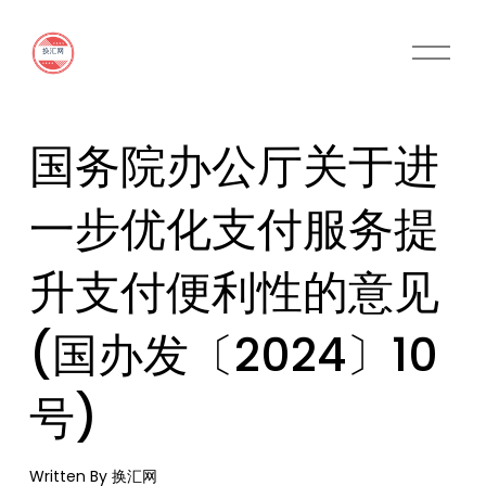
O
p
e
n
M
国务院办公厅关于进
e
n
u
一步优化支付服务提
升支付便利性的意见
(国办发〔2024〕10
号)
Written By
换汇网