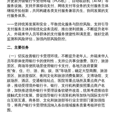
并更新升级银行卡受理终端（POS机）、自动取款机（ATM）等
服务设施。支持开展移动支付、网络支付等业务的支付服务主体
继续开拓创新，共同构建各类支付服务兼容共生、协同发展的支
付服务体系。
——坚持统筹发展和安全，平衡优化服务与防控风险。支持引导
支付服务主体持续优化业务流程、推出便利措施，不断提升老年
人、外籍来华人员等群体的支付服务便捷性和满意度。做好交易
监测和风险评估，加强内部风险防控。
二、主要任务
（一）切实改善银行卡受理环境。不断提升老年人、外籍来华人
员等群体使用银行卡的便利性，支持公共事业缴费、医疗、旅游
景区、商场等便民场景使用银行卡支付。各地方政府要聚
焦“食、住、行、游、购、娱、医”等场景，确定大型商圈、旅游
景区、旅游度假区、夜间文化和旅游消费集聚区、文博场馆、文
娱场所、酒店、交通枢纽站点、医院等重点场所及重点商户名
录，推动受理境外银行卡。银行、支付机构要按照重点商户名
录，加快推进境外银行卡受理设备软硬件改造，统筹考虑推动非
接触式支付发展。督促指导银行卡清算机构等加快与国际支付平
台互联互通。商务部、文化和旅游部等行业主管部门要加强指
导，将商户银行卡受理情况纳入各自领域服务质量考核评价范
围。