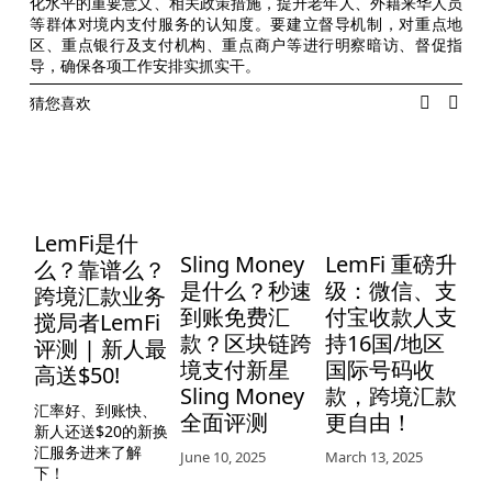
化水平的重要意义、相关政策措施，提升老年人、外籍来华人员
等群体对境内支付服务的认知度。要建立督导机制，对重点地
区、重点银行及支付机构、重点商户等进行明察暗访、督促指
导，确保各项工作安排实抓实干。
猜您喜欢
U
LemFi是什
Sling Money
LemFi 重磅升
么？靠谱么？
是什么？秒速
级：微信、支
跨境汇款业务
U
到账免费汇
付宝收款人支
搅局者LemFi
De
款？区块链跨
持16国/地区
评测 | 新人最
境支付新星
国际号码收
高送$50!
Sling Money
款，跨境汇款
汇率好、到账快、
全面评测
更自由！
新人还送$20的新换
汇服务进来了解
June 10, 2025
March 13, 2025
下！