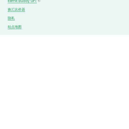
Remit Buddy GPT
 ✨
换汇
比价
器
隐私
站点地图
关注我们
友情链接
纽约生存清单
 | 
Normadit
 | 
Wise
 | 
Remitly
 | 
WorldRemit
 | 
新浪外汇
 | 
中国人民银行
 | 
中国银行
 | 
中国银联
 | 
国际货币基金组织
 | 
国家外汇管理局
 | 
中国外汇交易中心
 | 
华人帮社区
 | 
優雅筆寄
| 
Quickback回国加速器
 |
Sunday Said
 |
申请友链互换🤝
© 2026 
换汇网
. All Rights Reserved.