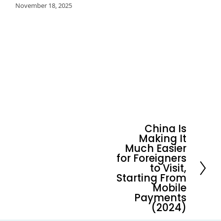
November 18, 2025
China Is
N
Making It
e
Much Easier
x
for Foreigners
t
to Visit,
Starting From
Mobile
Payments
(2024)