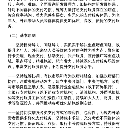
段，完整、准确、全面贯彻新发展理念，加快构建新发展格局，
针对不同群体的支付习惯，统筹力量打通支付服务存在的堵点，
弥合数字鸿沟，着力完善多层次、多元化的支付服务体系，为老
年人、外籍来华人员等群体提供更加优质、高效、便捷的支付服
务。
（二）基本原则
——坚持目标导向、问题导向，实抓实干解决重点堵点问题。以
提升老年人、外籍来华人员等群体支付便利性为着力点，聚焦银
行卡受理、现金支付、移动支付、账户服务、宣传推广等重点领
域、重点环节，精准施策、靶向发力，持续深化支付服务场景建
设，丰富支付服务供给，不断提升支付服务水平。
——坚持统筹协调，有效市场和有为政府相结合。加强政府部门
协作，注重央地联动发力，建立中央各部门、中央与地方、政府
与市场良性互动关系。激发银行业金融机构（以下简称银行）、
非银行支付机构（以下简称支付机构）、清算机构、外币兑换机
构等支付服务主体的积极性和主动性，持续加大人力、财务、技
术等资源投入，共同推动各项优化措施落到实处。
——坚持切实增强各类支付方式的兼容性、包容性，为境内外消
费者提供多样化支付服务。坚持稳中求进，充分考虑不同群体的
支付习惯，保留现金、存折、银行卡等传统服务方式，持续保有