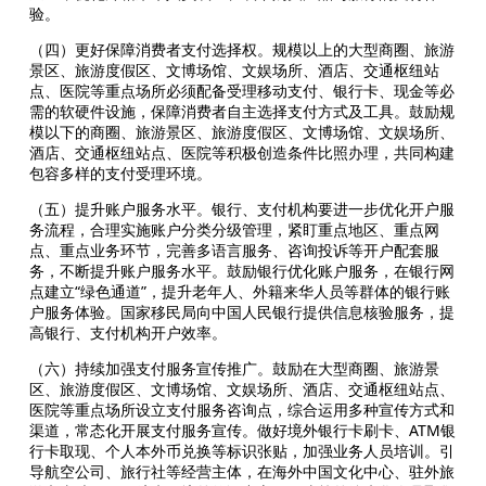
验。
（四）更好保障消费者支付选择权。规模以上的大型商圈、旅游
景区、旅游度假区、文博场馆、文娱场所、酒店、交通枢纽站
点、医院等重点场所必须配备受理移动支付、银行卡、现金等必
需的软硬件设施，保障消费者自主选择支付方式及工具。鼓励规
模以下的商圈、旅游景区、旅游度假区、文博场馆、文娱场所、
酒店、交通枢纽站点、医院等积极创造条件比照办理，共同构建
包容多样的支付受理环境。
（五）提升账户服务水平。银行、支付机构要进一步优化开户服
务流程，合理实施账户分类分级管理，紧盯重点地区、重点网
点、重点业务环节，完善多语言服务、咨询投诉等开户配套服
务，不断提升账户服务水平。鼓励银行优化账户服务，在银行网
点建立“绿色通道”，提升老年人、外籍来华人员等群体的银行账
户服务体验。国家移民局向中国人民银行提供信息核验服务，提
高银行、支付机构开户效率。
（六）持续加强支付服务宣传推广。鼓励在大型商圈、旅游景
区、旅游度假区、文博场馆、文娱场所、酒店、交通枢纽站点、
医院等重点场所设立支付服务咨询点，综合运用多种宣传方式和
渠道，常态化开展支付服务宣传。做好境外银行卡刷卡、ATM银
行卡取现、个人本外币兑换等标识张贴，加强业务人员培训。引
导航空公司、旅行社等经营主体，在海外中国文化中心、驻外旅