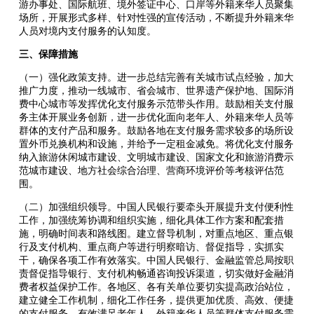
游办事处、国际航班、境外签证中心、口岸等外籍来华人员聚集
场所，开展形式多样、针对性强的宣传活动，不断提升外籍来华
人员对境内支付服务的认知度。
三、保障措施
（一）强化政策支持。进一步总结完善有关城市试点经验，加大
推广力度，推动一线城市、省会城市、世界遗产保护地、国际消
费中心城市等发挥优化支付服务示范带头作用。鼓励相关支付服
务主体开展业务创新，进一步优化面向老年人、外籍来华人员等
群体的支付产品和服务。鼓励各地在支付服务需求较多的场所设
置外币兑换机构和设施，并给予一定租金减免。将优化支付服务
纳入旅游休闲城市建设、文明城市建设、国家文化和旅游消费示
范城市建设、地方社会综合治理、营商环境评价等考核评估范
围。
（二）加强组织领导。中国人民银行要牵头开展提升支付便利性
工作，加强统筹协调和组织实施，细化具体工作方案和配套措
施，明确时间表和路线图。建立督导机制，对重点地区、重点银
行及支付机构、重点商户等进行明察暗访、督促指导，实抓实
干，确保各项工作有效落实。中国人民银行、金融监管总局按职
责督促指导银行、支付机构畅通咨询投诉渠道，切实做好金融消
费者权益保护工作。各地区、各有关单位要切实提高政治站位，
建立健全工作机制，细化工作任务，提供更加优质、高效、便捷
的支付服务，有效满足老年人、外籍来华人员等群体支付服务需