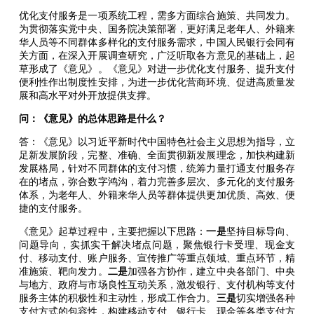
优化支付服务是一项系统工程，需多方面综合施策、共同发力。
为贯彻落实党中央、国务院决策部署，更好满足老年人、外籍来
华人员等不同群体多样化的支付服务需求，中国人民银行会同有
关方面，在深入开展调查研究，广泛听取各方意见的基础上，起
草形成了《意见》。《意见》对进一步优化支付服务、提升支付
便利性作出制度性安排，为进一步优化营商环境、促进高质量发
展和高水平对外开放提供支撑。
问：《意见》的总体思路是什么？
答：《意见》以习近平新时代中国特色社会主义思想为指导，立
足新发展阶段，完整、准确、全面贯彻新发展理念，加快构建新
发展格局，针对不同群体的支付习惯，统筹力量打通支付服务存
在的堵点，弥合数字鸿沟，着力完善多层次、多元化的支付服务
体系，为老年人、外籍来华人员等群体提供更加优质、高效、便
捷的支付服务。
《意见》起草过程中，主要把握以下思路：
一是
坚持目标导向、
问题导向，实抓实干解决堵点问题，聚焦银行卡受理、现金支
付、移动支付、账户服务、宣传推广等重点领域、重点环节，精
准施策、靶向发力。
二是
加强各方协作，建立中央各部门、中央
与地方、政府与市场良性互动关系，激发银行、支付机构等支付
服务主体的积极性和主动性，形成工作合力。
三是
切实增强各种
支付方式的包容性，构建移动支付、银行卡、现金等各类支付方