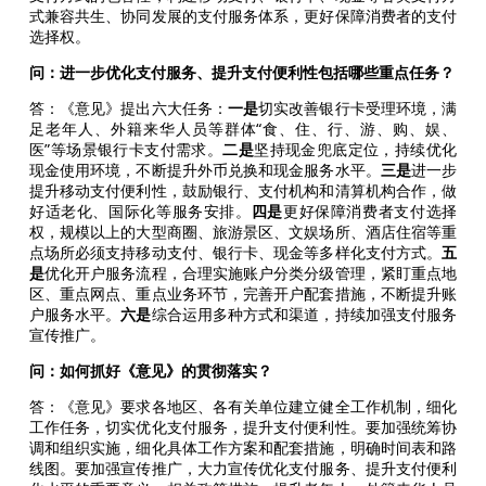
式兼容共生、协同发展的支付服务体系，更好保障消费者的支付
选择权。
问：进一步优化支付服务、提升支付便利性包括哪些重点任务？
答：《意见》提出六大任务：
一是
切实改善银行卡受理环境，满
足老年人、外籍来华人员等群体“食、住、行、游、购、娱、
医”等场景银行卡支付需求。
二是
坚持现金兜底定位，持续优化
现金使用环境，不断提升外币兑换和现金服务水平。
三是
进一步
提升移动支付便利性，鼓励银行、支付机构和清算机构合作，做
好适老化、国际化等服务安排。
四是
更好保障消费者支付选择
权，规模以上的大型商圈、旅游景区、文娱场所、酒店住宿等重
点场所必须支持移动支付、银行卡、现金等多样化支付方式。
五
是
优化开户服务流程，合理实施账户分类分级管理，紧盯重点地
区、重点网点、重点业务环节，完善开户配套措施，不断提升账
户服务水平。
六是
综合运用多种方式和渠道，持续加强支付服务
宣传推广。
问：如何抓好《意见》的贯彻落实？
答：《意见》要求各地区、各有关单位建立健全工作机制，细化
工作任务，切实优化支付服务，提升支付便利性。要加强统筹协
调和组织实施，细化具体工作方案和配套措施，明确时间表和路
线图。要加强宣传推广，大力宣传优化支付服务、提升支付便利