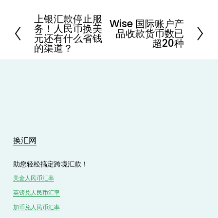
上银汇款停止服
P
Wise 国际账户产
N
务！人民币换美
r
品收款货币数已
e
元还有什么省钱
e
超20种
x
的渠道？
v
t
i
o
u
s
换汇网
助您轻松搞定跨境汇款！
美金人民币汇率
英镑兑
人民
币汇率
加币兑
人民币
汇率