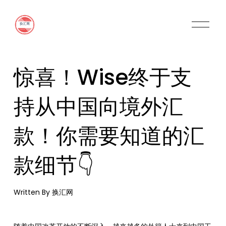
O
p
e
n
M
惊喜！Wise终于支
e
n
u
持从中国向境外汇
款！你需要知道的汇
款细节👇
Written By
换汇网