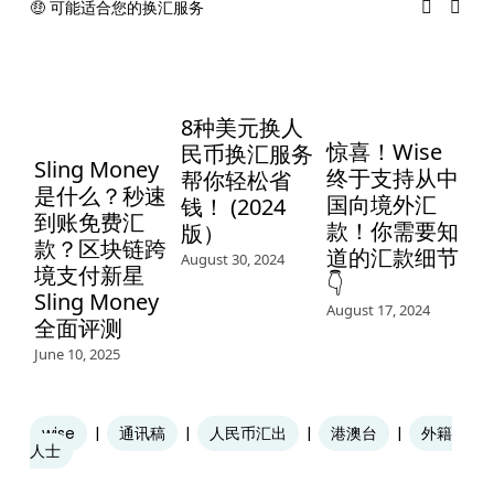
🤑 可能适合您的换汇服务
8种美元换人
W
惊喜！Wise
民币换汇服务
Sling Money
终于支持从中
帮你轻松省
币
是什么？秒速
国向境外汇
钱！ (2024
Aug
到账免费汇
款！你需要知
版）
款？区块链跨
道的汇款细节
August 30, 2024
境支付新星
👇
Sling Money
August 17, 2024
全面评测
June 10, 2025
wise
通讯稿
人民币汇出
港澳台
外籍
人士