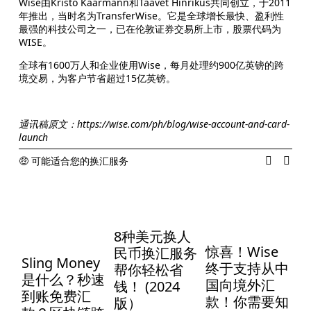
Wise由Kristo Käärmann和Taavet Hinrikus共同创立，于2011
年推出，当时名为TransferWise。它是全球增长最快、盈利性
最强的科技公司之一，已在伦敦证券交易所上市，股票代码为
WISE。
全球有1600万人和企业使用Wise，每月处理约900亿英镑的跨
境交易，为客户节省超过15亿英镑。
通讯稿原文：https://wise.com/ph/blog/wise-account-and-card-
launch
🤑 可能适合您的换汇服务
8种美元换人
W
惊喜！Wise
民币换汇服务
Sling Money
终于支持从中
帮你轻松省
币
是什么？秒速
国向境外汇
钱！ (2024
Aug
到账免费汇
款！你需要知
版）