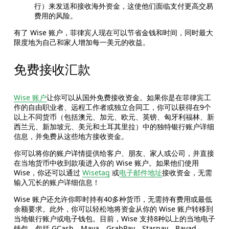
行）来发送和接收海外资金，这使他们面临支付更高交易
费用的风险。
有了 Wise 账户，菲律宾人现在可以节省金钱和时间，同时最大
限度地为自己和家人增加每一美元的收益。
免费接收汇款
Wise 账户
让你可以从国外免费接收资金。如果你是在菲律宾工
作的自由职业者、远程工作者或独立合同工，你可以获得在9个
以上不同货币（包括澳元、加元、欧元、英镑、匈牙利福林、新
西兰元、新加坡元、美元和土耳其里拉）中的独特银行账户详细
信息，并免费从这些地方接收资金。
你可以将你的账户详情提供给客户、朋友、家人或公司，并直接
在当地货币中收到款项进入你的 Wise 账户。如果他们使用 
Wise，你还可以通过 
Wisetag
 或
电子邮件地址
接收资金，无需
输入冗长的账户详细信息！
Wise 账户还允许你即时持有40多种货币，无需持有费用或最低
余额要求。此外，你可以轻松地将资金从你的 Wise 账户转移到
当地银行账户或电子钱包。目前，Wise 支持8种以上的当地电子
钱包，包括 GCash、Maya、GrabPay、Starpay、Bayad 