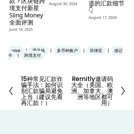
款？区块链跨
道的汇款细节
August 30, 2024
境支付新星
👇
Sling Money
August 17, 2024
全面评测
June 10, 2025
wise
通讯稿
多币种账户
菲律宾
借记
卡
跨境支付
15种常见汇款诈
Remitly邀请码
P
N
骗手法：如何识
大全（美国、欧
r
e
别汇款骗局避免
洲、加拿大、澳
e
x
上当（建议先看
洲等地区都可
v
t
i
再汇款！）
用）
o
u
s