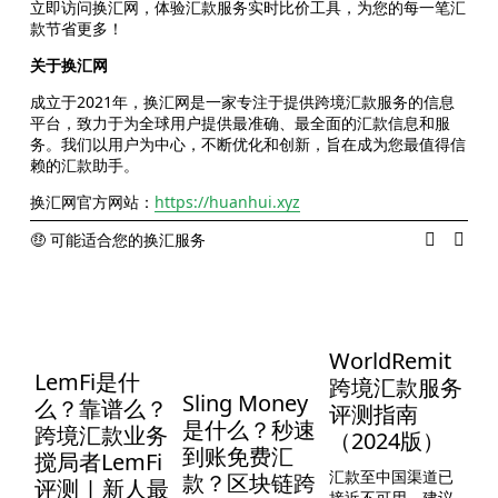
立即访问换汇网，体验汇款服务实时比价工具，为您的每一笔汇
款节省更多！
关于换汇网
成立于2021年，换汇网是一家专注于提供跨境汇款服务的信息
平台，致力于为全球用户提供最准确、最全面的汇款信息和服
务。我们以用户为中心，不断优化和创新，旨在成为您最值得信
赖的汇款助手。
换汇网官方网站：
https://huanhui.xyz
🤑 可能适合您的换汇服务
WorldRemit
LemFi是什
跨境汇款服务
款
Sling Money
么？靠谱么？
评测指南
U
是什么？秒速
跨境汇款业务
（2024版）
到账免费汇
搅局者LemFi
汇款至中国渠道已
款？区块链跨
评测 | 新人最
接近不可用，建议