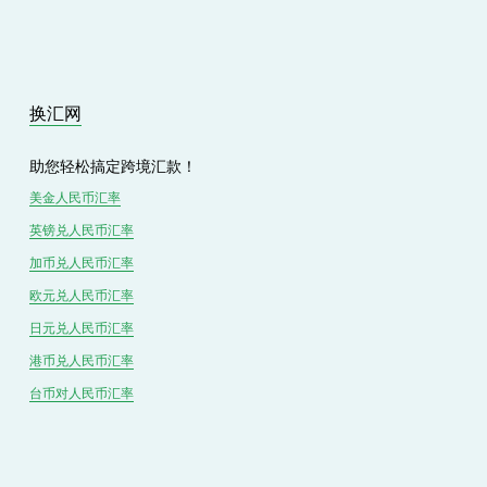
u
s
换汇网
助您轻松搞定跨境汇款！
美金人民币汇率
英镑兑
人民
币汇率
加币兑
人民币
汇率
欧元兑人民币汇率
日元兑人民币汇率
港币兑
人民
币汇率
台币对
人民
币汇率