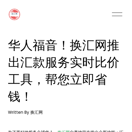
O
p
e
n
M
华人福音！换汇网推
e
n
u
出汇款服务实时比价
工具，帮您立即省
钱！
Written By
换汇网