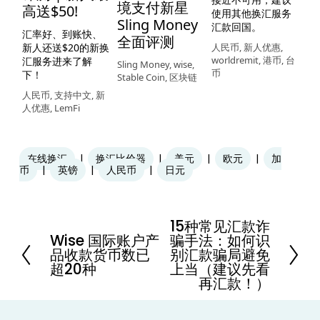
专
境支付新星
高送$50!
使用其他换汇服务
美
Sling Money
汇款回国。
服
汇率好、到账快、
全面评测
到
新人还送$20的新换
人民币
,
新人优惠
,
马
worldremit
,
港币
,
台
汇服务进来了解
Sling Money
,
wise
,
币
下！
Stable Coin
,
区块链
人
联
人民币
,
支持中文
,
新
付
人优惠
,
LemFi
在线换汇
换汇比价器
美元
欧元
加
币
英镑
人民币
日元
15种常见汇款诈
N
Wise 国际账户产
骗手法：如何识
e
P
品收款货币数已
别汇款骗局避免
x
r
超20种
上当（建议先看
t
e
再汇款！）
v
i
o