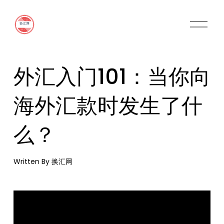
O
p
e
n
M
外汇入门101：当你向
e
n
u
海外汇款时发生了什
么？
Written By
换汇网