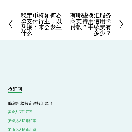
稳定币将如何吞
有哪些换汇服务
P
N
噬支付行业，以
商支持用信用卡
r
e
及接下来会发生
付款？手续费有
e
x
什么
多少？
v
t
i
o
u
s
换汇网
助您轻松搞定跨境汇款！
美金人民币汇率
英镑兑
人民
币汇率
加币兑
人民币
汇率