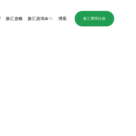
评
换汇攻略
换汇咨询AI ✨
博客
换汇费率比较