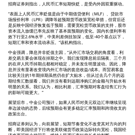
招商证券则指出，人民币汇率短期快贬，是受内外因双重驱动。
“表面上人民币汇率贬值是由于中期借贷便利（MLF）、贷款市
场报价利率（LPR）调降等超预期货币政策宽松举措，但背后还
是反映中国经济恢复低于预期，需要宽松货币政策的支持，股市
资本流入放缓已率先反映了基本面预期的变化。国内长债利率有
效下行至2.6%水平，中美利差倒挂加深，低至-40个基点以下，
短期汇率和资本流动承压。”该机构指出。
中金强调，降息并非贬值主因，“从外汇市场交易的角度看，利
差交易主要会体现在掉期之中。我们发现降息前后隔夜、三个月
的在岸人民币掉期点都相对稳定，并未发生明显波动。因此，降
息并没有显著改变境内外汇市场的套息收益/成本。而贸易客盘
比较关注的1年期掉期虽然仍在扩大贴水，但从过去几个月的远
期结售汇数据看，我们并没有看到远期净购汇的金额与升贴水有
明显的关系。我们认为，相比利差，汇率预期对客盘结售汇行为
的影响可能更大。”
展望后市，中金公司预计，如果人民币对美元双边汇率继续呈现
单边波动的态势，后续预期会有更多稳定汇率预期和跨境收支的
政策出台。
招商证券则认为，向前展望，短期节奏变化不改变其对方向的判
断，即美国经济下行将使美联储货币政策边际转向宽松，我国经