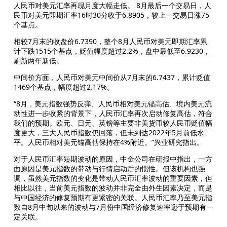
人民币对美元汇率再现月度大幅走低。 8月最后一个交易日，人
民币对美元即期汇率16时30分收于6.8905，较上一交易日涨75
个基点。
相较7月末的收盘价6.7390，整个8月人民币对美元即期汇率累
计下跌1515个基点，贬值幅度超过2.2%，盘中最低至6.9230，
刷新两年新低。
中间价方面，人民币对美元中间价从7月末的6.7437，累计贬值
1469个基点，幅度超过2.17%。
“8月，美元指数强势反弹、人民币相对美元锚高估、境内美元流
动性进一步收紧的背景下，人民币汇率再次启动修复高估，符合
我们的预期。欧元、日元、英镑等主要非美货币较人民币贬值幅
度更大，三大人民币指数仍回落，但未到达2022年5月前低水
平。人民币相对美元锚高估保持在4%附近。”兴业研究指出。
对于人民币汇率短期波动的原因，中金公司在研报中指出，一方
面原因是美元指数的带动与行情启动后的惯性。但该机构也强
调，虽然美元指数的变化是带动人民币汇率波动的重要因素，但
相比以往，当前美元指数的波动并非完全由外生因素决定，而是
与中国经济的修复预期有更紧密的关联。人民币汇率乃至美元指
数自8月中旬以来的波动与7月份中国经济修复速率逊于预期有一
定关联。