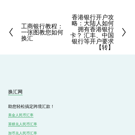
香港银行开户攻
N
略：大陆人如何
e
工商银行教程：
P
拥有香港银行
x
一张图教您如何
r
卡？ 汇丰、中国
t
换汇
e
银行等开户要求
v
【转】
i
o
u
s
换汇网
助您轻松搞定跨境汇款！
美金人民币汇率
英镑兑
人民
币汇率
加币兑
人民币
汇率