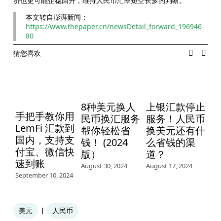
济也更可能企稳回升，维持人民币汇率短空长多的判断。
本文转自澎湃新闻：
https://www.thepaper.cn/newsDetail_forward_196946
80
猜您喜欢
8种美元换人
上银汇款停止
手把手教你用
民币换汇服务
服务！人民币
LemFi 汇款到
帮你轻松省
换美元还有什
国内，支持支
钱！ (2024
么省钱的渠
付宝、微信快
版）
道？
速到账
August 30, 2024
August 17, 2024
September 10, 2024
Jul
美元
人民币