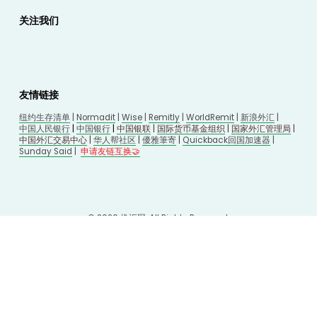
关注我们
友情链接
纽约生存清单
 | 
Normadit
 | 
Wise
 | 
Remitly
 | 
WorldRemit
 | 
新浪外汇
 | 
中国人民银行
 | 
中国银行
 | 
中国银联
 | 
国际货币基金组织
 | 
国家外汇管理局
 | 
中国外汇交易中心
 | 
华人帮社区
 | 
優雅筆寄
| 
Quickback回国加速器
 |
Sunday Said
 |
申请友链互换🤝
© 2026 
换汇网
. All Rights Reserved.