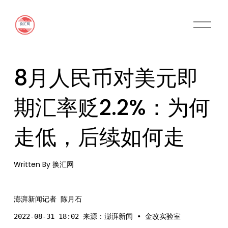
O
p
e
n
M
8月人民币对美元即
e
n
u
期汇率贬2.2%：为何
走低，后续如何走
Written By
换汇网
澎湃新闻记者 陈月石
2022-08-31 18:02 来源：澎湃新闻 ∙ 金改实验室