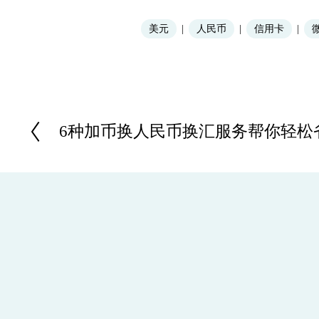
美元
人民币
信用卡
6种加币换人民币换汇服务帮你轻松
P
r
e
v
i
o
u
s