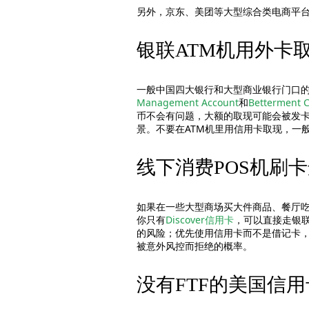
另外，京东、美团等大型综合类电商平台
银联ATM机用外卡
一般中国四大银行和大型商业银行门口的ATM
Management Account
和
Betterment C
币不会有问题，大额的取现可能会被发卡
景。不要在ATM机里用信用卡取现，一般会
线下消费POS机刷卡选择V
如果在一些大型商场买大件商品、餐厅吃大餐
你只有
Discover信用卡
，可以直接走银
的风险；优先使用信用卡而不是借记卡，因为
被意外风控而拒绝的概率。
没有FTF的美国信