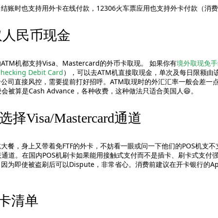
结账时也支持用外卡在线付款，12306火车票应用也支持外卡付款（消
取人民币现金
机都支持Visa、Mastercard的外币卡取现。 如果你有
境外取现免手
hecking Debit Card
），可以去ATM机直接取现金，单次及每日限额由
公司直接风控，需要提前打好招呼。ATM取现时的外汇汇率一般会差一
被算是Cash Advance，各种收费，这种做法只适合美国人😆。
isa/Mastercard通道
，身上又带着免FTF的外卡，不妨看一眼或问一下他们的POS机支不支持走V
联通道。在国内POS机刷卡如果能用接触式支付而不是插卡、刷卡式支付
即使被盗刷后可以Dispute，非常省心。消费前建议在开卡银行的App里设置
用卡清单