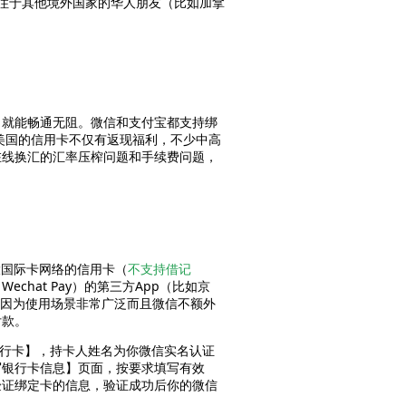
住于其他境外国家的华人朋友（比如加拿
，就能畅通无阻。微信和支付宝都支持绑
美国的信用卡不仅有返现福利，不少中高
免去了在线换汇的汇率压榨问题和手续费问题，
、JCB五大国际卡网络的信用卡（
不支持借记
hat Pay）的第三方App（比如京
，因为使用场景非常广泛而且微信不额外
付款。
银行卡】，持卡人姓名为你微信实名认证
写银行卡信息】页面，按要求填写有效
验证绑定卡的信息，验证成功后你的微信