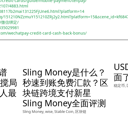
/credit-cards/guide/mobile-payment/tenpay/
2107/4883.html
1208117b2mai131225FjUne6.html?platform=14
faq/151210NZzmuY151210ZRj2y2.html?platform=15&scene_id=kf684
9/11/微信绑定/
/335029981
com/wechatpay-credit-card-cash-back-bonus/
U
靠谱
Sling Money是什么？
面
搅局
秒速到账免费汇款？区
稳定币
,
新人最
块链跨境支付新星
Sling Money全面评测
Sling Money
,
wise
,
Stable Coin
,
区块链