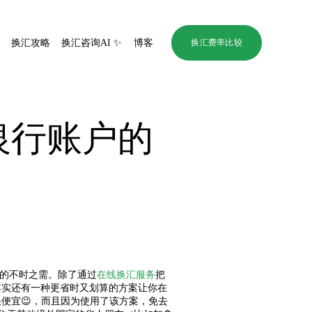
评
换汇攻略
换汇咨询AI ✨
博客
换汇费率比较
银行账户的
B的不时之需。除了通过
在线换汇服务
把
其实还有一种更省时又划算的方案让你在
便宜😉，而且因为使用了该方案，免去