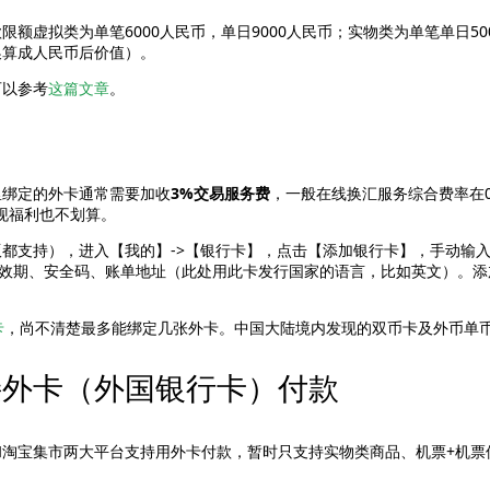
限额虚拟类为单笔6000人民币，单日9000人民币；实物类为单笔单日5
换算成人民币后价值）。
可以参考
这篇文章
。
里绑定的外卡通常需要加收
3%交易服务费
，一般在线换汇服务综合费率在0
现福利也不划算。
都支持），进入【我的】->【银行卡】，点击【添加银行卡】，手动输
按要求填写有效期、安全码、账单地址（此处用此卡发行国家的语言，比如英文）
卡
，尚不清楚最多能绑定几张外卡。中国大陆境内发现的双币卡及外币单
接外卡（外国银行卡）付款
淘宝集市两大平台支持用外卡付款，暂时只支持实物类商品、机票+机票保