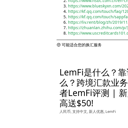
https://www.hsbc.com.cn/en-cn
https://www.blueskyxn.com/20
https://kf.qq.com/touch/faq/
https://kf.qq.com/touch/sapp
https://liv.rent/blog/zh/201
https://zhuanlan.zhihu.com/p
https://www.uscreditcards101.
🤑 可能适合您的换汇服务
LemFi是什么？
么？跨境汇款业务
者LemFi评测 | 
高送$50!
人民币
,
支持中文
,
新人优惠
,
LemFi