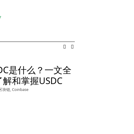
7
SDC是什么？一文全
有哪些换汇
了解和掌握USDC
用信用卡付
区块链
,
Coinbase
有多少？
信用卡
,
换汇公司
,
手续费