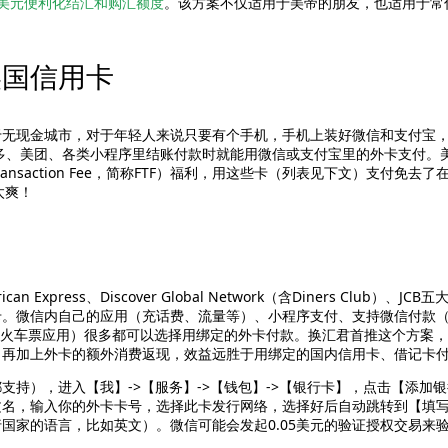
万美元便利化结汇和购汇额度
。该方案不仅适用于美帝的朋友，也适用于常
美国信用卡
于无现金城市，对于年轻人来说只要有个手机，手机上装好微信和支付宝
多、美团、各类小程序里结账付款时就能用微信或支付宝里的外卡支付。
Transaction Fee，简称FTF）福利，用这些卡（列表见下文）支付
太爽！
can Express、Discover Global Network（含Diners Club）
微信内自己的应用（充话费、流量等）、小程序支付、支持微信付款（Wec
06火车票应用）很多都可以选择用绑定的外卡付款。换汇君首推这个方案
，再加上外卡的额外消费返现，效益远胜于用绑定的国内信用卡、借记卡
支持），进入【我】->【服务】->【钱包】->【银行卡】，点击【添加
文名，输入你的外卡卡号，选择此卡发行网络，选择好后自动跳转到【填
国家的语言，比如英文）。微信可能会发起0.05美元的验证授权交易来