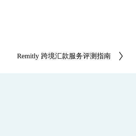
Remitly 跨境汇款服务评测指南
N
e
x
t