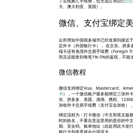
了在线换汇手续费，也无需占用自己
5
大、澳大利亚、英国）。
微信、支付宝绑定
众所周知中国很多城市已经发展到接近
定外卡（外国银行卡）， 在京东、拼多
端卡还有免境外交易手续费（Foregin 
而且还能拿到每笔1%-5%的返现，不能
微信教程
微信支持绑定Visa、Mastercard、Ameri
卡
），一个微信账户最多能绑定三张外卡。
东、拼多多、美团、滴滴、携程、123
加收外卡交易手续费（支付宝会加收）
绑定流程为：打卡微信（中文和英文版都
时的姓名，不要在意这里用的是你的中
期、安全码、账单地址（此处用此卡发行
银行卡列表里就会出现该卡。