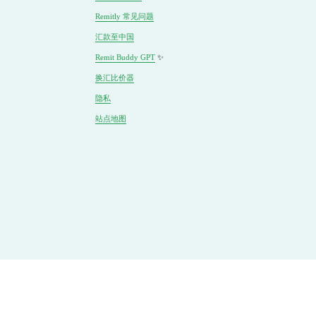
Remitly 常见问题
汇款至中国
Remit Buddy GPT
 ✨
换汇
比价
器
隐私
站点地图
华人帮社区
 | 
優雅筆寄
| 
Quickback回国加速器
 |
Sunday Said
 |