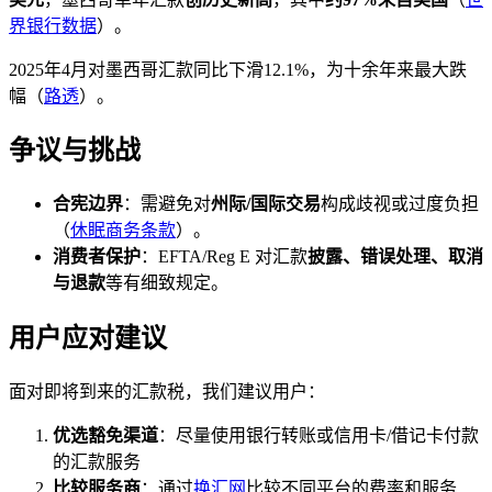
界银行数据
）。
2025年4月对墨西哥汇款同比下滑12.1%，为十余年来最大跌
幅（
路透
）。
争议与挑战
合宪边界
：需避免对
州际/国际交易
构成歧视或过度负担
（
休眠商务条款
）。
消费者保护
：EFTA/Reg E 对汇款
披露、错误处理、取消
与退款
等有细致规定。
用户应对建议
面对即将到来的汇款税，我们建议用户：
优选豁免渠道
：尽量使用银行转账或信用卡/借记卡付款
的汇款服务
比较服务商
：通过
换汇网
比较不同平台的费率和服务