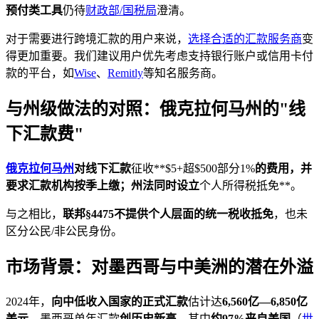
预付类工具
仍待
财政部/国税局
澄清。
对于需要进行跨境汇款的用户来说，
选择合适的汇款服务商
变
得更加重要。我们建议用户优先考虑支持银行账户或信用卡付
款的平台，如
Wise
、
Remitly
等知名服务商。
与州级做法的对照：俄克拉何马州的"线
下汇款费"
俄克拉何马州
对
线下汇款
征收**$5+超$500部分1%
的费用，并
要求汇款机构按季上缴；州法同时设立
个人所得税抵免**。
与之相比，
联邦§4475不提供个人层面的统一税收抵免
，也未
区分公民/非公民身份。
市场背景：对墨西哥与中美洲的潜在外溢
2024年，
向中低收入国家的正式汇款
估计达
6,560亿—6,850亿
美元
，墨西哥单年汇款
创历史新高
，其中
约97%来自美国
（
世