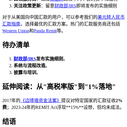
关注政策更新
：留意
财政部/IRS
即将发布的实施细则
对于从美国向中国汇款的用户，可以参考我们的
美元转人民币
汇款指南
，选择最优的汇款方案。热门的汇款服务商还包括
Western Union
和
Panda Remit
等。
待办清单
财政部/IRS
发布实施细则
。
系统与流程改造
。
披露与培训
。
延伸阅读：从"高税率版"到"1%落地"
2017年的
《边境墙资金法案》
提议对特定国家的汇款征收
2%
费
；2023-24年的REMIT Act浮现**15%**设想，但均未成法。
结语