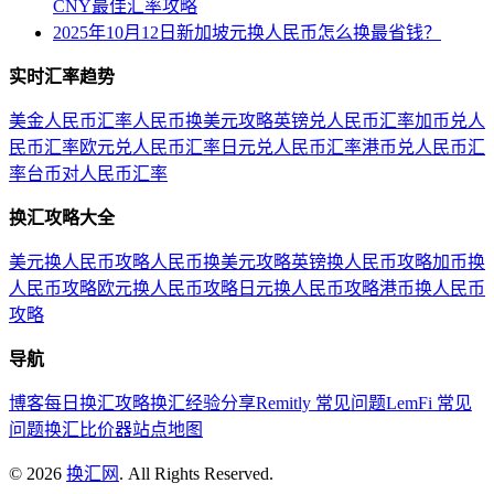
CNY最佳汇率攻略
2025年10月12日新加坡元换人民币怎么换最省钱？
实时汇率趋势
美金人民币汇率
人民币换美元攻略
英镑兑人民币汇率
加币兑人
民币汇率
欧元兑人民币汇率
日元兑人民币汇率
港币兑人民币汇
率
台币对人民币汇率
换汇攻略大全
美元换人民币攻略
人民币换美元攻略
英镑换人民币攻略
加币换
人民币攻略
欧元换人民币攻略
日元换人民币攻略
港币换人民币
攻略
导航
博客
每日换汇攻略
换汇经验分享
Remitly 常见问题
LemFi 常见
问题
换汇比价器
站点地图
©
2026
换汇网
. All Rights Reserved.