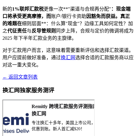
新的
1%联邦汇款税
更像一次**"渠道与合规再分配"
：
现金端
口
将承受更高摩擦，而
账户/银行卡资助
因豁免而获益。真正
的难题在
细则层面**：什么算"现金"？边缘工具如何定性？加
之
代征责任
与
反导管规则
同步上阵，合规与定价的微调将成为
2025 年下半年汇款业务的主旋律。
对于汇款用户而言，这意味着需要重新评估和选择汇款渠道。
用户应提前做好准备，通过
换汇网
选择合适的汇款服务商以应
对这一重大变化。
← 返回文章列表
换汇网独家服务测评