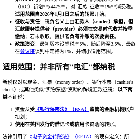
（IRC）新增**§4475**，对"汇款"征收**1%**消费税。
适用范围自2026年1月1日之后的转账
开始。
征收与责任
：税负名义上由
汇款人（sender）
承担，但
汇款服务提供者（provider）必须在交易时代收并按季
缴纳
；若未收取，提供者
负有补缴的次要责任
。
政策演变
：最初版本设想税率5%，随后降至3.5%，最终
在
参议院
谈判中定格为1%，并缩小适用范围。
适用范围：并非所有"电汇"都纳税
新税仅对以现金、汇票（money order）、银行本票（cashier's
check）或其他类似"实物票据"资助的跨境汇款征税；
以下两
类
不征税：
资金从
受
《银行保密法》（BSA）
监管的金融机构账户
扣划；
使用在美国发行的借记卡或信用卡
资助的转账。
法律引用了
《电子资金转账法》（EFTA）
的现有定义：所