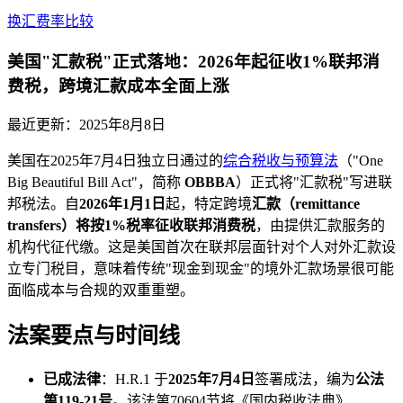
换汇费率比较
美国"汇款税"正式落地：2026年起征收1%联邦消
费税，跨境汇款成本全面上涨
最近更新：
2025年8月8日
美国在2025年7月4日独立日通过的
综合税收与预算法
（"One
Big Beautiful Bill Act"，简称
OBBBA
）正式将"汇款税"写进联
邦税法。自
2026年1月1日
起，特定跨境
汇款（remittance
transfers）
将按
1%
税率征收联邦
消费税
，由提供汇款服务的
机构代征代缴。这是美国首次在联邦层面针对个人对外汇款设
立专门税目，意味着传统"现金到现金"的境外汇款场景很可能
面临成本与合规的双重重塑。
法案要点与时间线
已成法律
：H.R.1 于
2025年7月4日
签署成法，编为
公法
第119-21号
。该法第70604节将《国内税收法典》