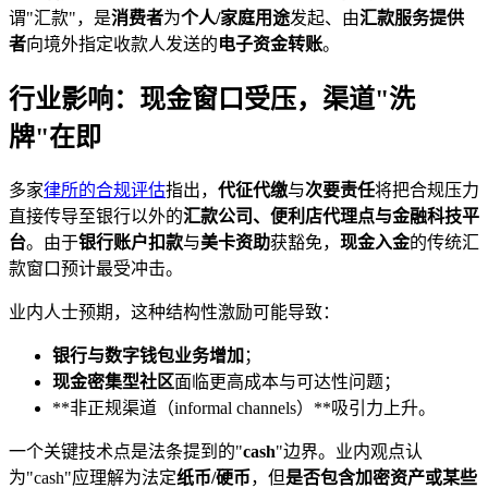
谓"汇款"，是
消费者
为
个人/家庭用途
发起、由
汇款服务提供
者
向境外指定收款人发送的
电子资金转账
。
行业影响：现金窗口受压，渠道"洗
牌"在即
多家
律所的合规评估
指出，
代征代缴
与
次要责任
将把合规压力
直接传导至银行以外的
汇款公司、便利店代理点与金融科技平
台
。由于
银行账户扣款
与
美卡资助
获豁免，
现金入金
的传统汇
款窗口预计最受冲击。
业内人士预期，这种结构性激励可能导致：
银行与数字钱包业务增加
；
现金密集型社区
面临更高成本与可达性问题；
**非正规渠道（informal channels）**吸引力上升。
一个关键技术点是法条提到的"
cash
"边界。业内观点认
为"cash"应理解为法定
纸币/硬币
，但
是否包含加密资产或某些