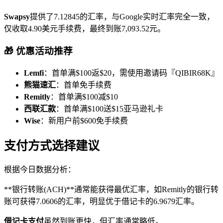
Swapsy
提供了7.12845的汇率，与Google实时汇率完全一致，
仅收取4.90美元手续费，最终到账7,093.52元。
🎁 优惠活动推荐
Lemfi
：首单满$100返$20，需使用邀请码『QIBIR68K』
熊猫速汇
：首单免手续费
Remitly
：首单满$100减$10
西联汇款
：首单满$100送$15亚马逊礼卡
Wise
：新用户前$600免手续费
支付方式选择建议
根据今日数据分析：
**银行转账(ACH)**通常能获得最优汇率，如Remitly的银行转
账可获得7.0606的汇率，明显优于借记卡的6.9679汇率。
借记卡支付
虽然到账更快，但汇率通常略低。